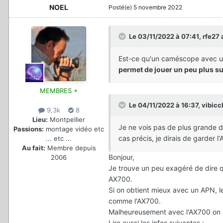
NOEL
Posté(e)
5 novembre 2022
Le 03/11/2022 à 07:41,
rfe27
a
Est-ce qu'un caméscope avec un
permet de jouer un peu plus s
MEMBRES +
Le 04/11/2022 à 16:37,
vibicc
9,3k
8
Lieu:
Montpellier
Je ne vois pas de plus grande di
Passions:
montage vidéo etc
cas précis, je dirais de garder l
... etc ...
Au fait:
Membre depuis
Bonjour,
2006
Je trouve un peu exagéré de dire qu
AX700.
Si on obtient mieux avec un APN, 
comme l'AX700.
Malheureusement avec l'AX700 on pe
Lire aussi les infos suivantes
: