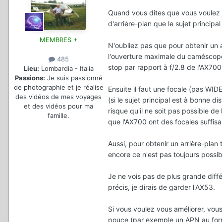
Quand vous dites que vous voulez j
d'arrière-plan que le sujet principa
MEMBRES +
N'oubliez pas que pour obtenir un ar
l'ouverture maximale du caméscope,
485
stop par rapport à f/2.8 de l'AX700
Lieu:
Lombardia - Italia
Passions:
Je suis passionné
de photographie et je réalise
Ensuite il faut une focale (pas WIDE)
des vidéos de mes voyages
(si le sujet principal est à bonne dist
et des vidéos pour ma
risque qu'il ne soit pas possible de
famille.
que l'AX700 ont des focales suffisan
Aussi, pour obtenir un arrière-plan tr
encore ce n'est pas toujours possib
Je ne vois pas de plus grande diffé
précis, je dirais de garder l'AX53.
Si vous voulez vous améliorer, vo
pouce (par exemple un APN au for