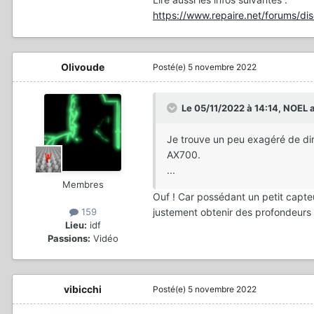
https://www.repaire.net/forums/d
Olivoude
Posté(e)
5 novembre 2022
Le 05/11/2022 à 14:14,
NOEL
a
Je trouve un peu exagéré de dire
AX700.
...
Membres
Ouf ! Car possédant un petit capte
justement obtenir des profondeurs 
159
Lieu:
idf
Passions:
Vidéo
vibicchi
Posté(e)
5 novembre 2022