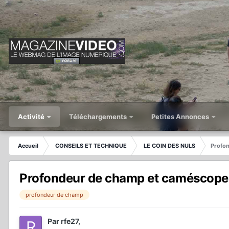
Activité
Téléchargements
Petites Annonces
Accueil
CONSEILS ET TECHNIQUE
LE COIN DES NULS
Profo
Profondeur de champ et caméscope
profondeur de champ
Par
rfe27
,