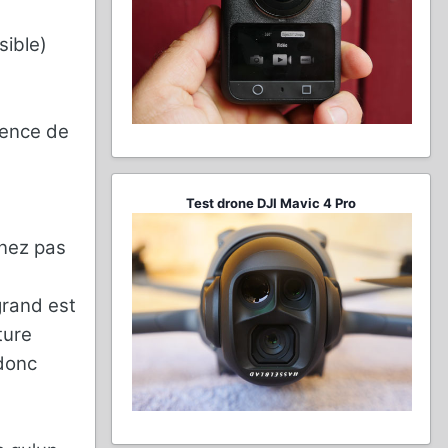
sible)
rence de
Test drone DJI Mavic 4 Pro
enez pas
grand est
ture
 donc