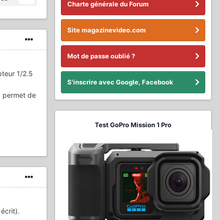
Charte générale du Forum
Site magazinevideo.com
Mot de passe oublié ?
teur 1/2.5
S'inscrire avec Google, Facebook
) permet de
Test GoPro Mission 1 Pro
écrit).