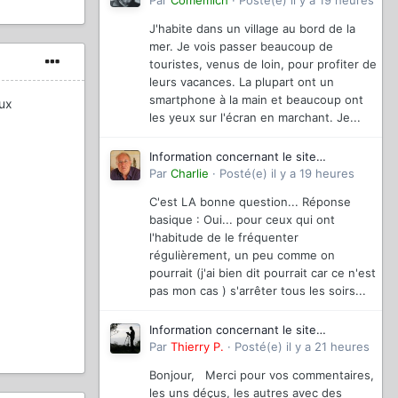
magazinevideo
Par
Comemich
·
Posté(e)
il y a 19 heures
J'habite dans un village au bord de la
mer. Je vois passer beaucoup de
touristes, venus de loin, pour profiter de
leurs vacances. La plupart ont un
smartphone à la main et beaucoup ont
eux
les yeux sur l'écran en marchant. Je...
Information concernant le site
magazinevideo
Par
Charlie
·
Posté(e)
il y a 19 heures
C'est LA bonne question... Réponse
basique : Oui... pour ceux qui ont
l'habitude de le fréquenter
régulièrement, un peu comme on
pourrait (j'ai bien dit pourrait car ce n'est
pas mon cas ) s'arrêter tous les soirs...
Information concernant le site
magazinevideo
Par
Thierry P.
·
Posté(e)
il y a 21 heures
Bonjour, Merci pour vos commentaires,
les uns déçus, les autres avec des