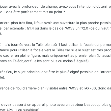
ouer avec la profondeur de champ, avez-vous l'intention d'obtenir p
l qui doit être parfaitement mis au point ?
rière-plan très flou, il faut avoir une ouverture la plus proche possib
 par exemple : f/1.4 ou dans le cas de l'AX53 un f/2.0 (ce qui vaut 
).
 mais tournée vers le Télé, bien sûr il faut utiliser la focale qui perm
ance pour utiliser la focale vers le Télé) car si le le sujet est très proch
 le cadrer en pleine figure, mais uniquement au premier plan (ici aussi
tes en Téléobjectif : elles sont plus ou moins à égalité).
ès flou, le sujet principal doit être le plus éloigné possible de l'arrièr
le).
rence de flou d'arrière-plan (visible) entre l'AX53 et l'AX700, donc d
us devez passer à un appareil photo avec un capteur beaucoup plus 
mat APS-C ou supérieur).