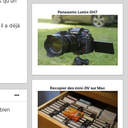
s qu'un
Panasonic Lumix GH7
il a déjà
Recopier des mini-DV sur Mac
 bien