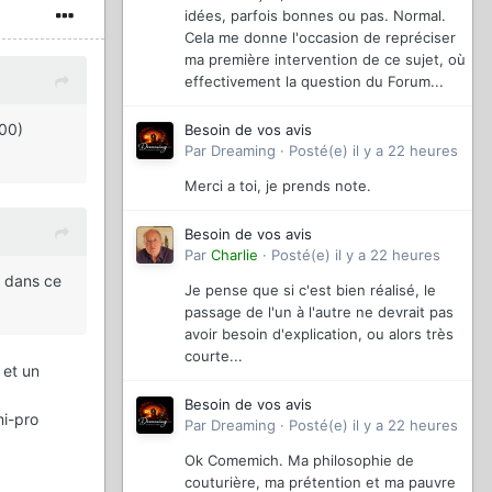
idées, parfois bonnes ou pas. Normal.
Cela me donne l'occasion de repréciser
ma première intervention de ce sujet, où
effectivement la question du Forum...
00)
Besoin de vos avis
Par
Dreaming
·
Posté(e)
il y a 22 heures
Merci a toi, je prends note.
Besoin de vos avis
Par
Charlie
·
Posté(e)
il y a 22 heures
c dans ce
Je pense que si c'est bien réalisé, le
passage de l'un à l'autre ne devrait pas
avoir besoin d'explication, ou alors très
courte...
 et un
Besoin de vos avis
mi-pro
Par
Dreaming
·
Posté(e)
il y a 22 heures
Ok Comemich. Ma philosophie de
couturière, ma prétention et ma pauvre