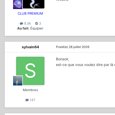
CLUB PREMIUM
8,9k
3
Au fait:
Équipier
sylvain64
Posté(e)
28 juillet 2006
Bonsoir,
est-ce que vous voulez dire par là q
Membres
147