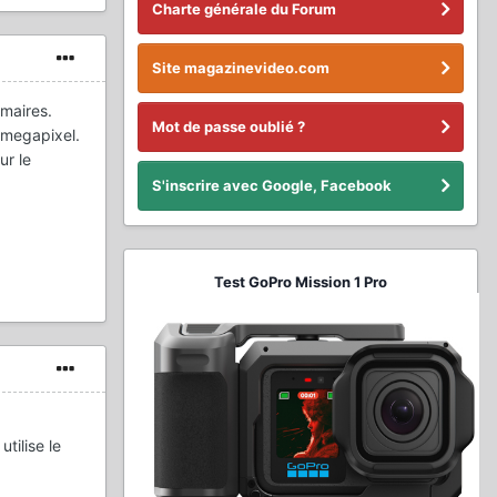
Charte générale du Forum
Site magazinevideo.com
maires.
Mot de passe oublié ?
 megapixel.
ur le
S'inscrire avec Google, Facebook
Test GoPro Mission 1 Pro
tilise le