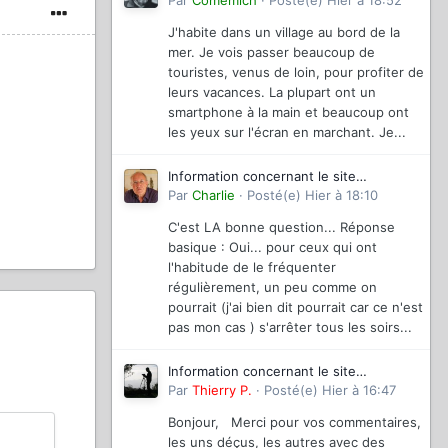
magazinevideo
Par
Comemich
·
Posté(e)
Hier à 18:52
J'habite dans un village au bord de la
mer. Je vois passer beaucoup de
touristes, venus de loin, pour profiter de
leurs vacances. La plupart ont un
smartphone à la main et beaucoup ont
les yeux sur l'écran en marchant. Je...
Information concernant le site
magazinevideo
Par
Charlie
·
Posté(e)
Hier à 18:10
C'est LA bonne question... Réponse
basique : Oui... pour ceux qui ont
l'habitude de le fréquenter
régulièrement, un peu comme on
pourrait (j'ai bien dit pourrait car ce n'est
pas mon cas ) s'arrêter tous les soirs...
Information concernant le site
magazinevideo
Par
Thierry P.
·
Posté(e)
Hier à 16:47
Bonjour, Merci pour vos commentaires,
les uns déçus, les autres avec des