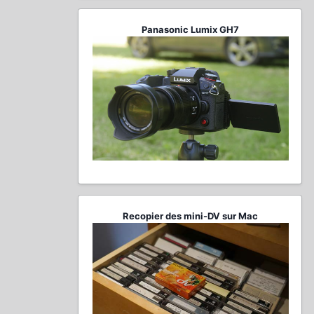
Panasonic Lumix GH7
Recopier des mini-DV sur Mac