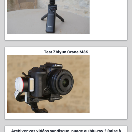
Test Zhiyun Crane M3S
Archiver vos vidéos sur disque, nuage ou blu-ray ? (mise à