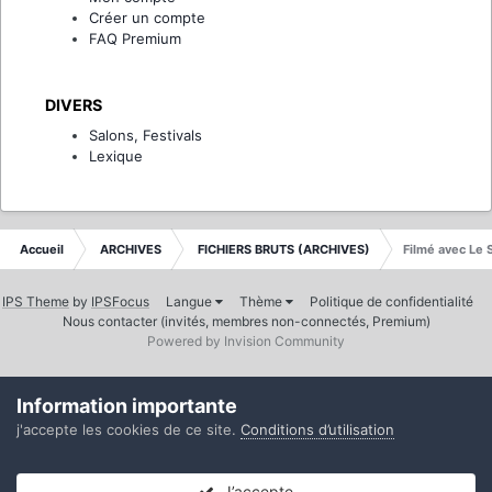
Créer un compte
FAQ Premium
DIVERS
Salons, Festivals
Lexique
Accueil
ARCHIVES
FICHIERS BRUTS (ARCHIVES)
Filmé avec Le 
IPS Theme
by
IPSFocus
Langue
Thème
Politique de confidentialité
Nous contacter (invités, membres non-connectés, Premium)
Powered by Invision Community
Information importante
j'accepte les cookies de ce site.
Conditions d’utilisation
J’accepte