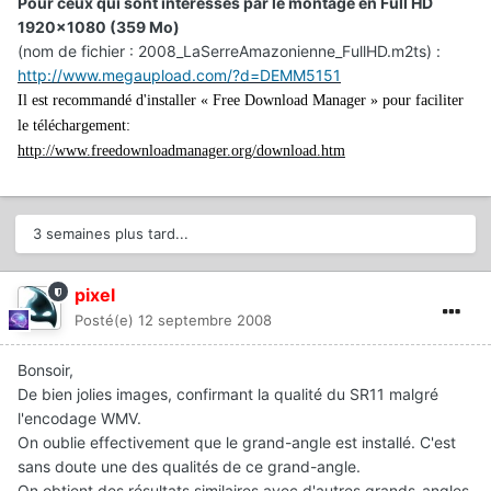
Pour ceux qui sont intéressés par le montage en Full HD
1920x1080 (359 Mo)
(nom de fichier : 2008_LaSerreAmazonienne_FullHD.m2ts) :
http://www.megaupload.com/?d=DEMM5151
Il est recommandé d'installer « Free Download Manager » pour faciliter
le téléchargement:
http://www.freedownloadmanager.org/download.htm
3 semaines plus tard...
pixel
Posté(e)
12 septembre 2008
Bonsoir,
De bien jolies images, confirmant la qualité du SR11 malgré
l'encodage WMV.
On oublie effectivement que le grand-angle est installé. C'est
sans doute une des qualités de ce grand-angle.
On obtient des résultats similaires avec d'autres grands-angles