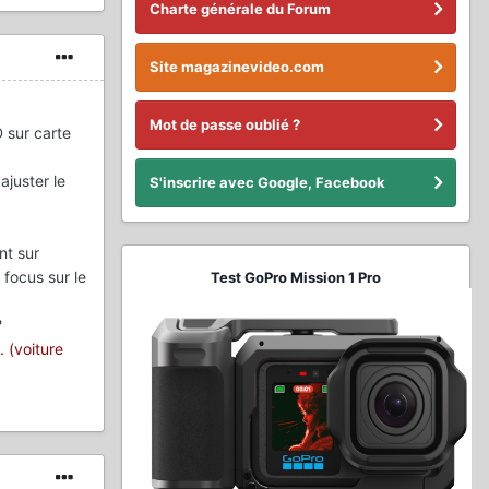
Charte générale du Forum
Site magazinevideo.com
Mot de passe oublié ?
 sur carte
juster le
S'inscrire avec Google, Facebook
nt sur
focus sur le
Test GoPro Mission 1 Pro
?
. (voiture