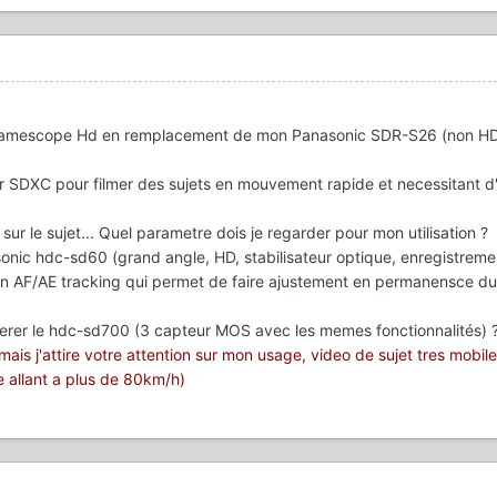
'un camescope Hd en remplacement de mon Panasonic SDR-S26 (non HD
SDXC pour filmer des sujets en mouvement rapide et necessitant d'a
l sur le sujet... Quel parametre dois je regarder pour mon utilisation ?
sonic hdc-sd60 (grand angle, HD, stabilisateur optique, enregistreme
n AF/AE tracking qui permet de faire ajustement en permanensce du 
ferer le hdc-sd700 (3 capteur MOS avec les memes fonctionnalités) 
it mais j'attire votre attention sur mon usage, video de sujet tres mobile
 allant a plus de 80km/h)