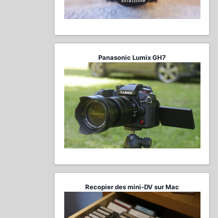
Panasonic Lumix GH7
Recopier des mini-DV sur Mac