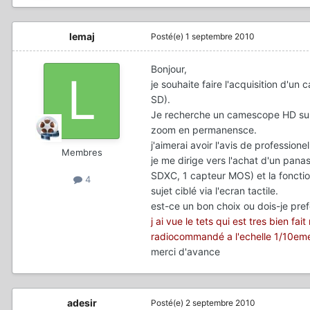
lemaj
Posté(e)
1 septembre 2010
Bonjour,
je souhaite faire l'acquisition d
SD).
Je recherche un camescope HD sur 
zoom en permanensce.
j'aimerai avoir l'avis de professione
Membres
je me dirige vers l'achat d'un pana
SDXC, 1 capteur MOS) et la fonctio
4
sujet ciblé via l'ecran tactile.
est-ce un bon choix ou dois-je pre
j ai vue le tets qui est tres bien fa
radiocommandé a l'echelle 1/10eme
merci d'avance
adesir
Posté(e)
2 septembre 2010