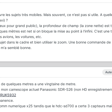
 les sujets très mobiles. Mais souvent, ce n'est pas si utile. A quell
xi) ?
eux pour grand public), la profondeur de champ (la zone nette) est 
ues mètres est net si on bloque la mise au point à l'infini. C'est une
s avions, les voitures, etc.
e sujet dans le cadre et bien utiliser le zoom. Une bonne commande de
0 m'a semblé bonne.
Aute
t de quelques metres a une vingtaine de metre.
avec mon camescope actuel Panasonic SDR-S26 (non HD enregistremen
=HRUK5932
rmanence.
zomm numerique x25 tandis que le hdc-sd700 a certe 3 capteurs m