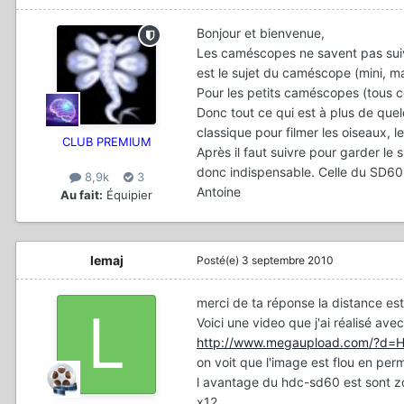
Bonjour et bienvenue,
Les caméscopes ne savent pas suivre
est le sujet du caméscope (mini, ma
Pour les petits caméscopes (tous c
Donc tout ce qui est à plus de quelq
classique pour filmer les oiseaux, le
CLUB PREMIUM
Après il faut suivre pour garder l
donc indispensable. Celle du SD6
8,9k
3
Antoine
Au fait:
Équipier
lemaj
Posté(e)
3 septembre 2010
merci de ta réponse la distance es
Voici une video que j'ai réalisé 
http://www.megaupload.com/?d
on voit que l'image est flou en pe
l avantage du hdc-sd60 est sont 
x12.