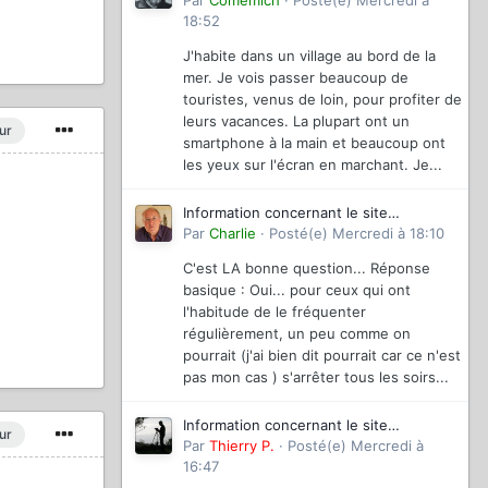
magazinevideo
Par
Comemich
·
Posté(e)
Mercredi à
18:52
J'habite dans un village au bord de la
mer. Je vois passer beaucoup de
touristes, venus de loin, pour profiter de
leurs vacances. La plupart ont un
ur
smartphone à la main et beaucoup ont
les yeux sur l'écran en marchant. Je...
Information concernant le site
magazinevideo
Par
Charlie
·
Posté(e)
Mercredi à 18:10
C'est LA bonne question... Réponse
basique : Oui... pour ceux qui ont
l'habitude de le fréquenter
régulièrement, un peu comme on
pourrait (j'ai bien dit pourrait car ce n'est
pas mon cas ) s'arrêter tous les soirs...
Information concernant le site
ur
magazinevideo
Par
Thierry P.
·
Posté(e)
Mercredi à
16:47