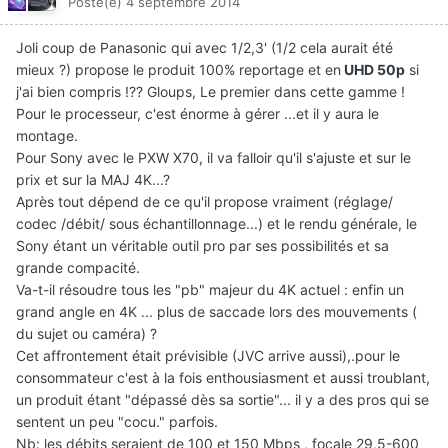
Posté(e)
4 septembre 2014
Joli coup de Panasonic qui avec 1/2,3' (1/2 cela aurait été
mieux ?) propose le produit 100% reportage et en
UHD 50p
si
j'ai bien compris !?? Gloups, Le premier dans cette gamme !
Pour le processeur, c'est énorme à gérer ...et il y aura le
montage.
Pour Sony avec le PXW X70, il va falloir qu'il s'ajuste et sur le
prix et sur la MAJ 4K...?
Après tout dépend de ce qu'il propose vraiment (réglage/
codec /débit/ sous échantillonnage...) et le rendu générale, le
Sony étant un véritable outil pro par ses possibilités et sa
grande compacité.
Va-t-il résoudre tous les "pb" majeur du 4K actuel : enfin un
grand angle en 4K ... plus de saccade lors des mouvements (
du sujet ou caméra) ?
Cet affrontement était prévisible (JVC arrive aussi),.pour le
consommateur c'est à la fois enthousiasment et aussi troublant,
un produit étant "dépassé dès sa sortie"... il y a des pros qui se
sentent un peu "cocu." parfois.
Nb: les débits seraient de 100 et 150 Mbps , focale 29,5-600