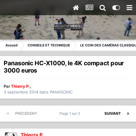
Accueil
CONSEILS ET TECHNIQUE
LE COIN DES CAMÉRAS CLASSIQ
Panasonic HC-X1000, le 4K compact pour
3000 euros
Par
Thierry P.
,
3 septembre 2014
dans
PANASONIC
PRÉCÉDENT
Page 1 sur 2
SUIVANT
Thierry P.