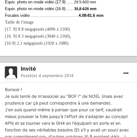
Equiv. photo en mode vidéo (17:9) .....
29.5-600 mm
Equiv. photo en mode vidéo (16:9) .....
30,8-626 mm
Focales vidéo .......................................
4.08-81.6 mm
Taille de l'image
[17: 9] 8.8 megapixels (4096 x 2160)
[16: 9] 8.3 megapixels (3840 x 2160),
[16:9] 2,1 mégapixels (1920 x 1080
)
Invité
Posté(e)
4 septembre 2014
Bonsoir !
Je suis tenté de m'associer au "BOF !" de NOEL (mais avec
prudence car çà peut correspondre à une demande).
J'en suis quand-même à penser que pour ce tarif, vaudrait
mieux pousser la folie jusqu'à l'effort de s'adapter au concept
APN et se tourner vers le GH4 en l'équipant en sorte et en
fonction de ses véritables besoins (Et s'il y avait un souci avec
son complément pro, d'autres solutions XLR existent déjà ...).