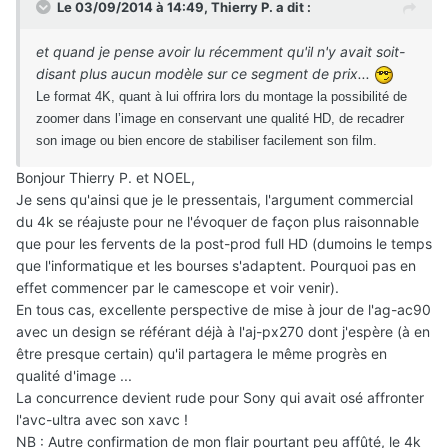
Le 03/09/2014 à 14:49, Thierry P. a dit :
et quand je pense avoir lu récemment qu'il n'y avait soit-
disant plus aucun modèle sur ce segment de prix...
Le format 4K, quant à lui offrira lors du montage la possibilité de
zoomer dans l’image en conservant une qualité HD, de recadrer
son image ou bien encore de stabiliser facilement son film.
Bonjour Thierry P. et NOEL,
Je sens qu'ainsi que je le pressentais, l'argument commercial
du 4k se réajuste pour ne l'évoquer de façon plus raisonnable
que pour les fervents de la post-prod full HD (dumoins le temps
que l'informatique et les bourses s'adaptent. Pourquoi pas en
effet commencer par le camescope et voir venir).
En tous cas, excellente perspective de mise à jour de l'ag-ac90
avec un design se référant déjà à l'aj-px270 dont j'espère (à en
être presque certain) qu'il partagera le même progrès en
qualité d'image ...
La concurrence devient rude pour Sony qui avait osé affronter
l'avc-ultra avec son xavc !
NB : Autre confirmation de mon flair pourtant peu affûté, le 4k