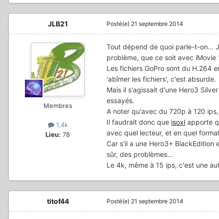
JLB21
Posté(e)
21 septembre 2014
Tout dépend de quoi parle-t-on… J'
problème, que ce soit avec iMovie 1
Les fichiers GoPro sont du H.264 en
'abîmer les fichiers', c'est absurde.
Mais il s'agissait d'une Hero3 Silv
essayés.
Membres
A noter qu'avec du 720p à 120 ips, 
Il faudrait donc que
isoxl
apporte qu
1,4k
avec quel lecteur, et en quel forma
Lieu:
78
Car s'il a une Hero3+ BlackEdition et
sûr, des problèmes…
Le 4k, même à 15 ips, c'est une a
titof44
Posté(e)
21 septembre 2014