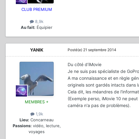
CLUB PREMIUM
8,9k
Au fait:
Équipier
YANIK
Posté(e)
21 septembre 2014
Du côté d'iMovie
Je ne suis pas spécialiste de GoPro
A ma connaissance et en règle généra
originels sont gardés intacts dans 
Cela dit, les méandres de l'informat
(Exemple perso, iMovie 10 ne peut 
MEMBRES +
caméra n'a pas de problèmes).
1,9k
Lieu:
Concarneau
Passions:
vidéo, lecture,
voyages