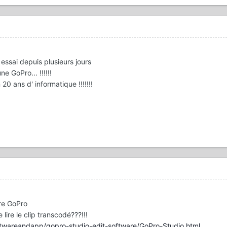
j essai depuis plusieurs jours
e GoPro... !!!!!!
20 ans d' informatique !!!!!!!
aire GoPro
lire le clip transcodé???!!!
ftwareandapp/gopro-studio-edit-software/GoPro-Studio.html