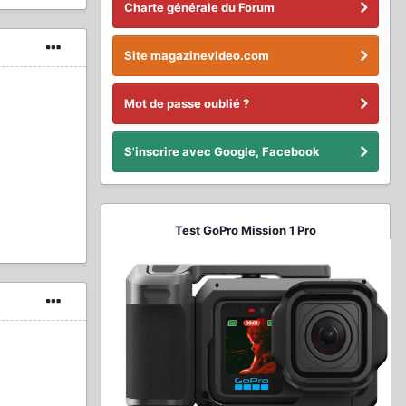
Charte générale du Forum
Site magazinevideo.com
Mot de passe oublié ?
S'inscrire avec Google, Facebook
Test GoPro Mission 1 Pro