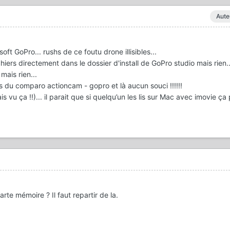
Aute
soft GoPro... rushs de ce foutu drone illisibles...
 fichiers directement dans le dossier d'install de GoPro studio mais rien..
mais rien...
hs du comparo actioncam - gopro et là aucun souci !!!!!!
 vu ça !!)... il parait que si quelqu’un les lis sur Mac avec imovie ça
rte mémoire ? Il faut repartir de la.