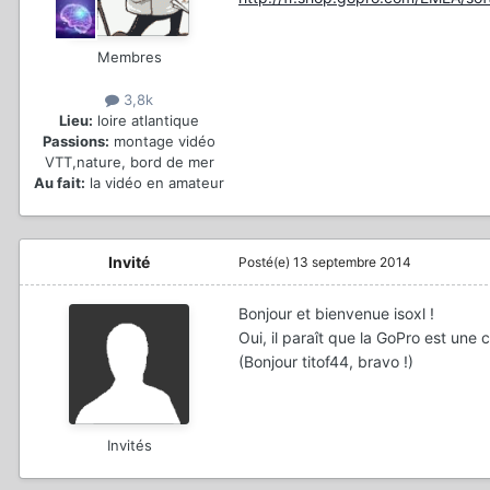
Membres
3,8k
Lieu:
loire atlantique
Passions:
montage vidéo
VTT,nature, bord de mer
Au fait:
la vidéo en amateur
Invité
Posté(e)
13 septembre 2014
Bonjour et bienvenue isoxl !
Oui, il paraît que la GoPro est une 
(Bonjour titof44, bravo !)
Invités