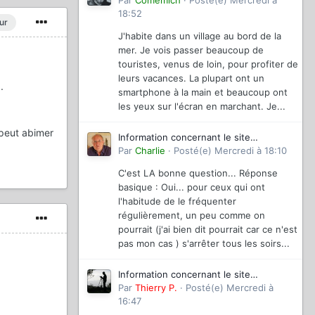
magazinevideo
Par
Comemich
·
Posté(e)
Mercredi à
18:52
ur
J'habite dans un village au bord de la
mer. Je vois passer beaucoup de
touristes, venus de loin, pour profiter de
leurs vacances. La plupart ont un
.
smartphone à la main et beaucoup ont
les yeux sur l'écran en marchant. Je...
 peut abimer
Information concernant le site
magazinevideo
Par
Charlie
·
Posté(e)
Mercredi à 18:10
C'est LA bonne question... Réponse
basique : Oui... pour ceux qui ont
l'habitude de le fréquenter
régulièrement, un peu comme on
pourrait (j'ai bien dit pourrait car ce n'est
pas mon cas ) s'arrêter tous les soirs...
Information concernant le site
magazinevideo
Par
Thierry P.
·
Posté(e)
Mercredi à
16:47