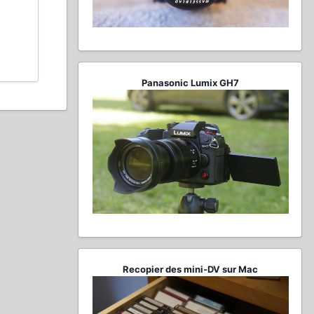
Panasonic Lumix GH7
Recopier des mini-DV sur Mac