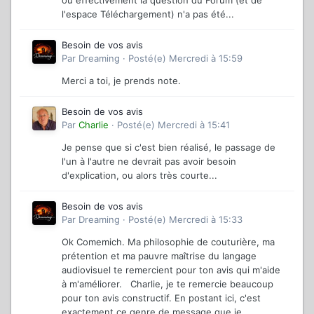
où effectivement la question du Forum (et de
l'espace Téléchargement) n'a pas été...
Besoin de vos avis
Par
Dreaming
·
Posté(e)
Mercredi à 15:59
Merci a toi, je prends note.
Besoin de vos avis
Par
Charlie
·
Posté(e)
Mercredi à 15:41
Je pense que si c'est bien réalisé, le passage de
l'un à l'autre ne devrait pas avoir besoin
d'explication, ou alors très courte...
Besoin de vos avis
Par
Dreaming
·
Posté(e)
Mercredi à 15:33
Ok Comemich. Ma philosophie de couturière, ma
prétention et ma pauvre maîtrise du langage
audiovisuel te remercient pour ton avis qui m'aide
à m'améliorer. Charlie, je te remercie beaucoup
pour ton avis constructif. En postant ici, c'est
exactement ce genre de message que je...