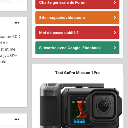
Charte générale du Forum
Site magazinevideo.com
Mot de passe oublié ?
x canon 60D
ci de
S'inscrire avec Google, Facebook
est et me
la jvc GY-
oix.
Test GoPro Mission 1 Pro