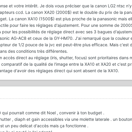
nse et votre intérêt. Je dois vous préciser que la canon LG2 ntsc n'y
capteurs ccd. La canon XA20 (2000$) est le double du prix de la pa
get. La canon XA10 (1500$) est plus proche de la panasonic mais ell
n tactile pour faire les réglages d'ajustement. Pour une somme de 2000
pour les possibilités de réglage direct avec ses 3 bagues d'ajusteme
asonic AG-AC8 et ceux de la GY-HM70. J'ai remarqué que la couleur 
pteur de 1/2 pouce de la jvc est peut-être plus efficace. Mais c'est di
ans des conditions très différentes.
n accès direct au réglage (iris, shutter, focus) sont prioritaires dans 
 comparatif de la qualité de l'image entre la XA10 et XA20 et c'est 
antage d'avoir des réglages direct qui sont absent de la XA10.
30 qui pourrait comme dit Noel , convenir à ton budget .
utter , diaph et gain accessibles via une molette laterale . un bout
est un peu delicat d'accès mais ça fonctionne .