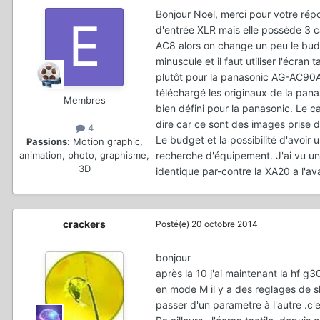
Bonjour Noel, merci pour votre répo
d'entrée XLR mais elle possède 3 
AC8 alors on change un peu le bud
minuscule et il faut utiliser l'écra
plutôt pour la panasonic AG-AC90A 
téléchargé les originaux de la pan
Membres
bien défini pour la panasonic. Le ca
dire car ce sont des images prise d
4
Le budget et la possibilité d'avoir u
Passions:
Motion graphic,
recherche d'équipement. J'ai vu un
animation, photo, graphisme,
3D
identique par-contre la XA20 a l'av
crackers
Posté(e)
20 octobre 2014
bonjour
après la 10 j'ai maintenant la hf g
en mode M il y a des reglages de sh
passer d'un parametre à l'autre .c'