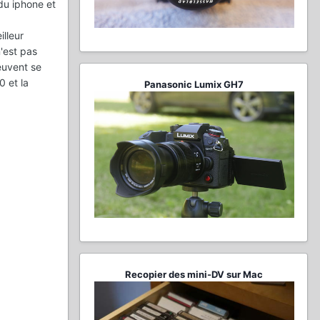
 du iphone et
illeur
'est pas
euvent se
0 et la
Panasonic Lumix GH7
Recopier des mini-DV sur Mac