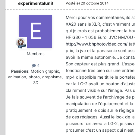
experimentalunit
Posté(e)
20 octobre 2014
Merci pour vos commentaires, ils s
XA20 sans le XLR, c'est vraiment un
qui je crois est probablement la b
HF G30 - 1 056 Euro, JVC HM70U -
http://www.bhphotovideo.com/
(att
prix, la jvc et la panasonic sont a
Membres
avoir la même autonomie. Je consta
Son capteur est plus grand. L'aspec
4
fonctionne très bien sur une entrée
Passions:
Motion graphic,
mp4 disponible me titille le portefe
animation, photo, graphisme,
3D
car la LG-2 avait un bouton d'ajuste
clairement visible sur l'image. Pas 
Je fais souvent de l'archivage de piè
manipulation de l'équipement et la l
pratiquement le dois sur le règlage 
de ces réglages. Aussi le look de 
plusieurs fois avec la LG-2, je sais
prosumer c'est un aspect qui n'est