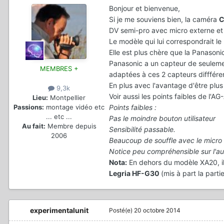
Bonjour et bienvenue,
Si je me souviens bien, la caméra
C
DV semi-pro avec micro externe et
Le modèle qui lui correspondrait le
Elle est plus chère que la Panason
Panasonic a un capteur de seulemen
MEMBRES +
adaptées à ces 2 capteurs difffére
En plus avec l'avantage d'être plus
9,3k
Voir aussi les points faibles de l'
Lieu:
Montpellier
Points faibles :
Passions:
montage vidéo etc
... etc ...
Pas le moindre bouton utilisateur
Au fait:
Membre depuis
Sensibilité passable.
2006
Beaucoup de souffle avec le micro 
Notice peu compréhensible sur l'au
Nota:
En dehors du modèle XA20, il
Legria HF-G30
(mis à part la part
experimentalunit
Posté(e)
20 octobre 2014