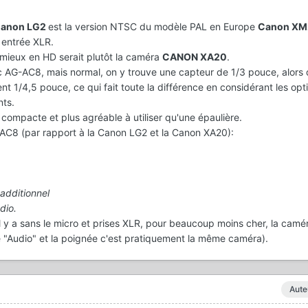
anon LG2
est la version NTSC du modèle PAL en Europe
Canon XM
 entrée XLR.
 mieux en HD serait plutôt la caméra
CANON XA20
.
ic AG-AC8, mais normal, on y trouve une capteur de 1/3 pouce, alors 
t 1/4,5 pouce, ce qui fait toute la différence en considérant les opt
nts.
 compacte et plus agréable à utiliser qu'une épaulière.
AG-AC8 (par rapport à la Canon LG2 et la Canon XA20):
additionnel
dio.
 y a sans le micro et prises XLR, pour beaucoup moins cher, la cam
ie "Audio" et la poignée c'est pratiquement la même caméra).
Aute