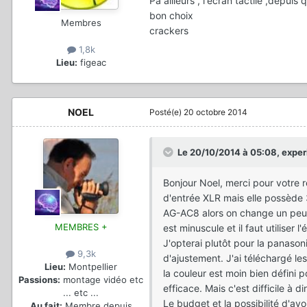
Pa ailleurs , l'écran tactile ,depuis q
bon choix
Membres
crackers
1,8k
Lieu:
figeac
NOEL
Posté(e)
20 octobre 2014
Le 20/10/2014 à 05:08, experi
Bonjour Noel, merci pour votre r
d'entrée XLR mais elle possède 
AG-AC8 alors on change un peu 
MEMBRES +
est minuscule et il faut utilise
J'opterai plutôt pour la panaso
9,3k
d'ajustement. J'ai téléchargé l
Lieu:
Montpellier
la couleur est moin bien défini 
Passions:
montage vidéo etc
efficace. Mais c'est difficile à 
... etc ...
Le budget et la possibilité d'avo
Au fait:
Membre depuis