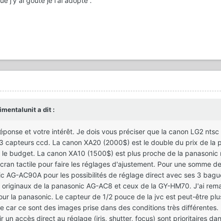
ue j'y ai gouté je l'ai adopté .
mentalunit a dit :
éponse et votre intérêt. Je dois vous préciser que la canon LG2 ntsc
3 capteurs ccd. La canon XA20 (2000$) est le double du prix de la 
le budget. La canon XA10 (1500$) est plus proche de la panasonic m
r l'écran tactile pour faire les réglages d'ajustement. Pour une somme 
nic AG-AC90A pour les possibilités de réglage direct avec ses 3 bagu
es originaux de la panasonic AG-AC8 et ceux de la GY-HM70. J'ai re
pour la panasonic. Le capteur de 1/2 pouce de la jvc est peut-être plu
dire car ce sont des images prise dans des conditions très différentes.
ir un accès direct au réglage (iris, shutter, focus) sont prioritaires d