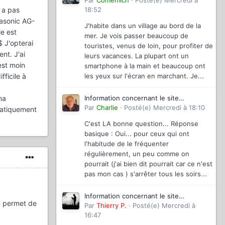
magazinevideo
Par
Comemich
·
Posté(e)
Mercredi à
 a pas
18:52
nasonic AG-
J'habite dans un village au bord de la
e est
mer. Je vois passer beaucoup de
$ J'opterai
touristes, venus de loin, pour profiter de
nt. J'ai
leurs vacances. La plupart ont un
est moin
smartphone à la main et beaucoup ont
fficile à
les yeux sur l'écran en marchant. Je...
ma
Information concernant le site
magazinevideo
Par
Charlie
·
Posté(e)
Mercredi à 18:10
pratiquement
C'est LA bonne question... Réponse
basique : Oui... pour ceux qui ont
l'habitude de le fréquenter
régulièrement, un peu comme on
pourrait (j'ai bien dit pourrait car ce n'est
pas mon cas ) s'arrêter tous les soirs...
Information concernant le site
on permet de
magazinevideo
Par
Thierry P.
·
Posté(e)
Mercredi à
16:47