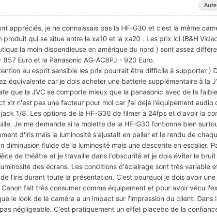
Aute
ont appréciés, je ne connaissais pas la HF-G30 et c'est la même cam
 produit qui se situe entre la xa10 et la xa20 . Les prix ici (B&H Vid
outique la moin dispendieuse en amérique du nord ) sont assez différ
 857 Euro et la Panasonic AG-AC8PJ - 920 Euro.
ention au esprit sensible les prix pourrait être difficile à supporter )
ssez équivalente car je dois acheter une batterie supplémentaire à la 
te que la JVC se comporte mieux que la panasonic avec de la faible
t xlr n'est pas une facteur pour moi car j'ai déjà l'équipement audio 
 jack 1/8. Les options de la HF-G30 de filmer à 24fps et d'avoir la c
uille. Je me demande si la molette de la HF-G30 fontionne bien surtout
ment d'iris mais la luminosité s'ajustait en palier et le rendu de chaqu
un diminusion fluïde de la luminosité mais une descente en escalier. Pa
ce de théâtre et je travaille dans l'obscurité et je dois éviter le bruit
uminosité des écrans. Les conditions d'éclairage sont très variable et 
de l'iris durant toute la présentation. C'est pourquoi je dois avoir un
la Canon fait très consumer comme équipement et pour avoir vécu l'e
 que le look de la caméra a un impact sur l'impression du client. Dans
 pas négligeable. C'est pratiquement un effet placebo de la confianc