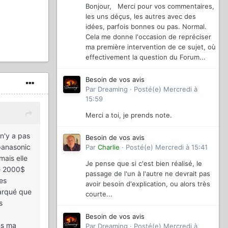
Bonjour, Merci pour vos commentaires,
les uns déçus, les autres avec des
idées, parfois bonnes ou pas. Normal.
Cela me donne l'occasion de repréciser
ma première intervention de ce sujet, où
effectivement la question du Forum...
Besoin de vos avis
Par
Dreaming
·
Posté(e)
Mercredi à
15:59
Merci a toi, je prends note.
 n'y a pas
Besoin de vos avis
panasonic
Par
Charlie
·
Posté(e)
Mercredi à 15:41
ais elle
Je pense que si c'est bien réalisé, le
de 2000$
passage de l'un à l'autre ne devrait pas
es
avoir besoin d'explication, ou alors très
marqué que
courte...
s
Besoin de vos avis
ans ma
Par
Dreaming
·
Posté(e)
Mercredi à