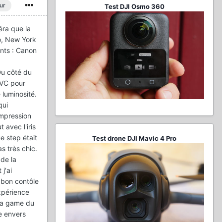
ur
Test DJI Osmo 360
éra que la
eo, New York
ents : Canon
 Du côté du
JVC pour
 luminosité.
qui
ompression
 avec l'iris
e step était
Test drone DJI Mavic 4 Pro
s très chic.
 de la
j'ai
e bon contôle
xpérience
 la game du
e envers