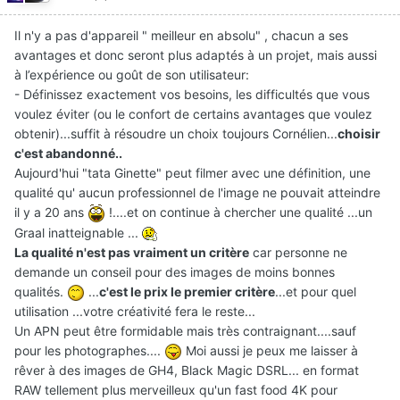
Il n'y a pas d'appareil " meilleur en absolu" , chacun a ses
avantages et donc seront plus adaptés à un projet, mais aussi
à l’expérience ou goût de son utilisateur:
- Définissez exactement vos besoins, les difficultés que vous
voulez éviter (ou le confort de certains avantages que voulez
obtenir)...suffit à résoudre un choix toujours Cornélien...
choisir
c'est abandonné..
Aujourd'hui "tata Ginette" peut filmer avec une définition, une
qualité qu' aucun professionnel de l'image ne pouvait atteindre
il y a 20 ans
!....et on continue à chercher une qualité ...un
Graal inatteignable ...
La qualité n'est pas vraiment un critère
car personne ne
demande un conseil pour des images de moins bonnes
qualités.
...
c'est le prix le premier critère
...et pour quel
utilisation ...votre créativité fera le reste...
Un APN peut être formidable mais très contraignant....sauf
pour les photographes....
Moi aussi je peux me laisser à
rêver à des images de GH4, Black Magic DSRL... en format
RAW tellement plus merveilleux qu'un fast food 4K pour