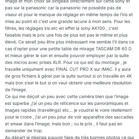
image et mon choix se dirigeais directement sur cette sony et
pas sur la panasonic car la panasonic ne possède pas de
viseur et pour le manque de réglage en même temps de l'iris et
mise au point et c'est une grande lacune à mon sens. Pour les
filtres, les réglages iris etc en effet la sony AX100 , c'est
faisable mais le prix une fois de plus est pas le même et plus
élevé. Ce serait peu être plus intéressant me semble t'il dans ce
cas d'opter pour une petite table de mixage TASCAM DR 60 D
et mieux gérer le son et ensuite pouvoir employer par la suite
des micros avec prises XLR. Pour ce qui est du montage , je
travaille uniqument avec FINAL CUT PRO X sur IMAC. il y aura
de gros fichiers à gérer par la suite surtout si on travaille en 4K
mais bon s'est le but si on veut obtenir une meilleure résolution
de l'image.
Ce qui me déçoit un peu avec cette caméra bien que l'image
est superbe ,j'ai un peu de réticence sur les panoramiques et
images rapides (travellings) etc... je voudrai le voire réellement
pour le croire , j'ai un peu peur de voir apparaître des saccades
et smear dans l'image; mais bon ; vu le prix , il faut pas en
demander de trop.
Au départ je désirais pouvoir faire de très bonnes photos ce qui