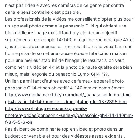
n'est pas l'idéale avec les caméras de ce genre par contre
dans le sens contraire c'est possible .
Les professionels de la vidéos me conseillent d'opter plus pour
un appareil photo comme le panasonic GH4 qui obtient une
bien meilleure image mais il faudra y ajouter un objectif
supplémentaire exemple 14-140 mm qui ne zoomera que 4X et
ajouter aussi des accesoires, (micros etc...) si je veux faire une
bonne prise de son et une crosse épaule fabrication maison
pour une meilleur stabilité de l'image ; le résultat si on veut
combiner la vidéo en 4K et la photo de haute qualité sera bien
mieux, mais l'ergonie du panasonic Lumix GH4 ???.
Un lien parmi tant d'autres avec ce fameux appareil photo
panasonic GH4 et son objectif 14-140 mm en complément.
http://www.mediamarkt.be/fr/product/_panasonic-lumix-dmc-
gh4h-vario-14-140-mm-noir-dmc-gh4heg-k--1372395.htm
http://www.photogalerie.com/appareils-
photo/hybrides/panasonic-serie-g/panasonic-gh4-14-140mm-
f-3-5-5-6-ois
Pas évident de combiner le top en vidéo et photo dans un
budget convenable et pour des vidéastes assez exigents ,