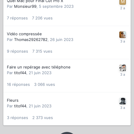
Quel Mac pour Final Cut Pro X
Par
Monsieur99
,
5 septembre 2023
7
réponses
7 206
vues
Vidéo compressée
Par
Thomas29262782
,
26 juin 2023
9
réponses
7 315
vues
Faire un repérage avec téléphone
Par
titof44
,
21 juin 2023
16
réponses
3 066
vues
Fleurs
Par
titof44
,
21 juin 2023
3
réponses
2 373
vues