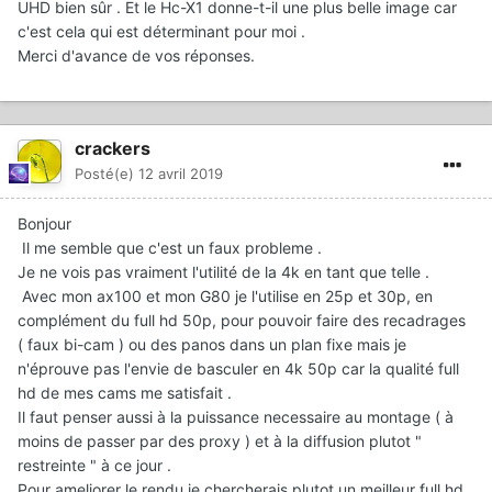
UHD bien sûr . Et le Hc-X1 donne-t-il une plus belle image car
c'est cela qui est déterminant pour moi .
Merci d'avance de vos réponses.
crackers
Posté(e)
12 avril 2019
Bonjour
Il me semble que c'est un faux probleme .
Je ne vois pas vraiment l'utilité de la 4k en tant que telle .
Avec mon ax100 et mon G80 je l'utilise en 25p et 30p, en
complément du full hd 50p, pour pouvoir faire des recadrages
( faux bi-cam ) ou des panos dans un plan fixe mais je
n'éprouve pas l'envie de basculer en 4k 50p car la qualité full
hd de mes cams me satisfait .
Il faut penser aussi à la puissance necessaire au montage ( à
moins de passer par des proxy ) et à la diffusion plutot "
restreinte " à ce jour .
Pour ameliorer le rendu je chercherais plutot un meilleur full hd