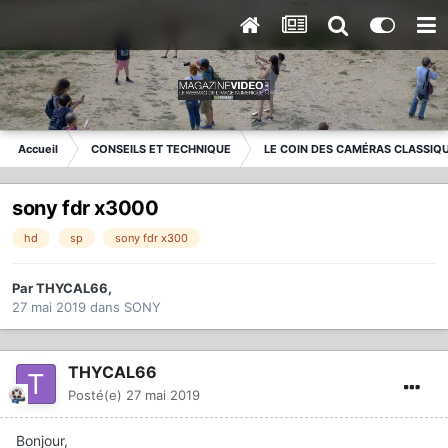
Accueil
CONSEILS ET TECHNIQUE
LE COIN DES CAMÉRAS CLASSIQ
sony fdr x3000
hd
sp
sony fdr x300
Par
THYCAL66
,
27 mai 2019
dans
SONY
THYCAL66
Posté(e)
27 mai 2019
Bonjour,