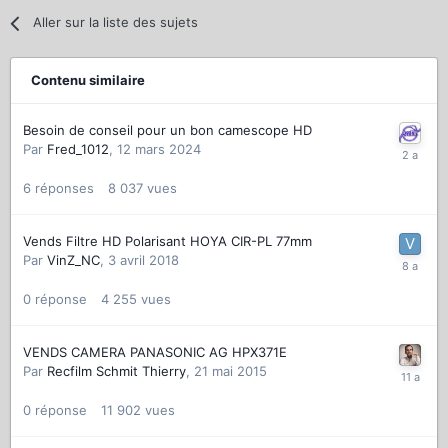
Aller sur la liste des sujets
Contenu similaire
Besoin de conseil pour un bon camescope HD
Par
Fred_1012
,
12 mars 2024
6
réponses
8 037
vues
Vends Filtre HD Polarisant HOYA CIR-PL 77mm
Par
VinZ_NC
,
3 avril 2018
0
réponse
4 255
vues
VENDS CAMERA PANASONIC AG HPX371E
Par
Recfilm Schmit Thierry
,
21 mai 2015
0
réponse
11 902
vues