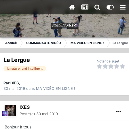
Accueil
COMMUNAUTÉ VIDÉO
MA VIDÉO EN LIGNE !
La Lergue
La Lergue
Noter ce sujet
la nature rend intelligent
Par
IXES
,
30 mai 2019
dans
MA VIDÉO EN LIGNE !
IXES
Posté(e)
30 mai 2019
Bonjour à tous,