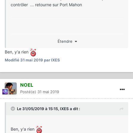
contrôler ... retourne sur Port Mahon
Étendre
Ben, y'a rien
Modifié
31 mai 2019
par IXES
NOEL
Posté(e)
31 mai 2019
et va en bas de page et clique sur répondre -->
tout ce
qui n'est pas été envoyé "reste en mémoire
" ... donc tu
Le 31/05/2019 à 15:15,
IXES
a dit :
devrais trouver ton texte intégral... et là clique sur
"Envoyer la réponse".
Ben, y'a rien