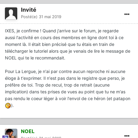
Invité
Posté(e)
31 mai 2019
IXES, je confirme ! Quand j'arrive sur le forum, je regarde
aussi l'activité en cours des membres en ligne dont toi à ce
moment là. Il était bien précisé que tu étais en train de
télécharger le tutoriel alors que je venais de lire le message de
NOEL qui te le recommandait.
Pour La Lergue, je n'ai par contre aucun reproche ni aucune
éloge à t'exprimer. Il n'est pas dans le registre que perso, je
préfère de toi. Trop de recul, trop de retrait (aucune
Salut Michel,
implication) dans tes prises de vues au point que tu ne m'as
Depuis ce matin je tond le jardin (3000 m² de pelouse
pas rendu le coeur léger à voir l'envol de ce héron (et patapon
avec de nombreuses plantations, ce qui rend la tonte
).
longue et difficile) avant mon départ demain à Bordeaux
chez le cancérologue, je viens juste d'allumer le pc.
J'ai vérifié, effectivement je n'ai pas vu mon message de
remerciement que je t'avais adressé, cependant, j'étais
NOEL
bien allé sur le tuto que tu m'avais conseillé.