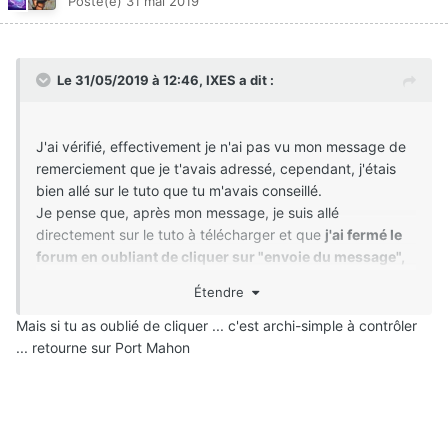
Posté(e)
31 mai 2019
Je pense que, après mon message, je suis allé
directement sur le tuto à télécharger et que j'ai fermé le
forum en oubliant de cliquer sur "envoie du message",
quand penses-tu ?
Le 31/05/2019 à 12:46,
IXES
a dit :
Je n'ai pas l'âme menteuse, ce qui m'a valu beaucoup de
soucis dans mon chemin de vie, ton message le confirme.
J'espère que le message de ma dernière vidéo sur "La
J'ai vérifié, effectivement je n'ai pas vu mon message de
Lergue", t'a rendu le cœur léger car depuis enfant, je ne
remerciement que je t'avais adressé, cependant, j'étais
suis pas un guerrier, et même si je suis pour la paix, cela
bien allé sur le tuto que tu m'avais conseillé.
ne regarde que moi et ne la propose à personne.
Je pense que, après mon message, je suis allé
directement sur le tuto à télécharger et que
j'ai fermé le
forum en oubliant de cliquer sur "envoie du message",
quand penses-tu ?
Étendre
Mais si tu as oublié de cliquer ... c'est archi-simple à contrôler
... retourne sur Port Mahon