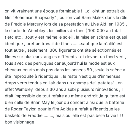
on vit vraiment une époque formidable ! ...ci joint un extrait du
film "Bohemian Rhapsody" , ou l'on voit Rami Malek dans le rôle
de Freddie Mercury lors de sa prestation au Live Aid en 1985 ,
le stade de Wembley , les milliers de fans ( 100 000 au total
) etc etc ...tout y est même le soleil , la mise en scène est quasi
identique , bref un travail de titans .......sauf que la réalité est
tout autre , seulement 300 figurants ont été sélectionnés et
filmés sur plusieurs angles différents et devant un fond vert ,
tous avec des perruques car aujourd'hui la mode est aux
cheveux courts mais pas dans les années 80 ,seule la scène a
été reproduite à l'identique , le reste n'est que d'immenses
draps verts tendus en l'air dans un champs de" patates" , en
effet Wembley depuis 30 ans a subi plusieurs rénovations , il
était impossible de tout refaire au même endroit ,la guitare est
bien celle de Brian May le jour du concert ainsi que la batterie
de Roger Taylor, pour le film Adidas a refait a l'identique les
baskets de Freddie ........, mais oui elle est pas belle la vie ! ! !
bon visionnage