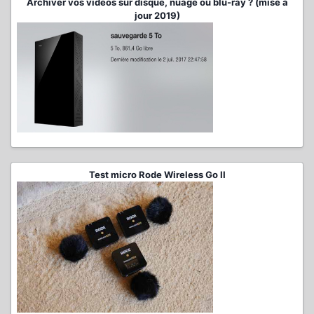
Archiver vos vidéos sur disque, nuage ou blu-ray ? (mise à
jour 2019)
Test micro Rode Wireless Go II