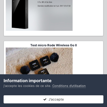
Test micro Rode Wireless Go II
Information importante
j'accepte les cookies de ce site.
Conditions d’utilisation
J’accepte
Forums
Non lues
Connexion
S’inscrire
Plus
Conseils et Tests indépendants