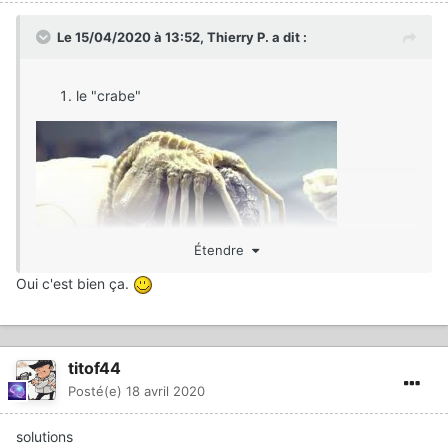
Le 15/04/2020 à 13:52,
Thierry P.
a dit :
le "crabe"
Étendre
Oui c'est bien ça.
Alien, le 8e passager
un coronavirus avant l'heure que l'imagination de
scénaristes avait créée
titof44
Posté(e)
18 avril 2020
solutions