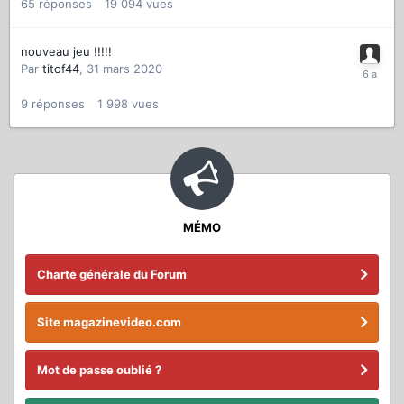
65
réponses
19 094
vues
nouveau jeu !!!!!
Par
titof44
,
31 mars 2020
9
réponses
1 998
vues
MÉMO
Charte générale du Forum
Site magazinevideo.com
Mot de passe oublié ?