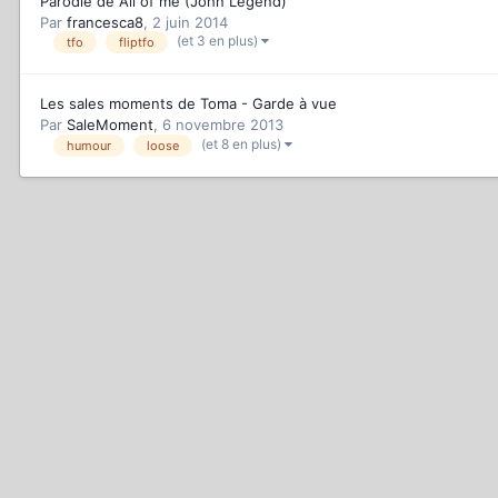
Parodie de All of me (John Legend)
Par
francesca8
,
2 juin 2014
(et 3 en plus)
tfo
fliptfo
Les sales moments de Toma - Garde à vue
Par
SaleMoment
,
6 novembre 2013
(et 8 en plus)
humour
loose