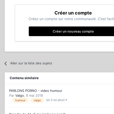
Créer un compte
Créez un compte sur notre communauté. C’est facil
Créer un nouveau compte
Aller sur la liste des sujets
Contenu similaire
PARLONS PORNO - video humour
Par
Valgo
,
8 mai 2018
(et 3 en plus)
humour
valgo