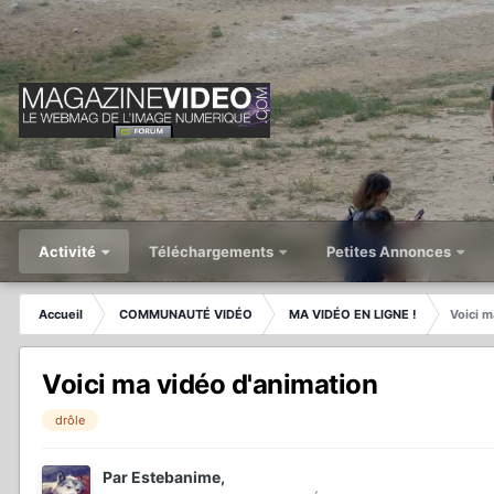
Activité
Téléchargements
Petites Annonces
Accueil
COMMUNAUTÉ VIDÉO
MA VIDÉO EN LIGNE !
Voici m
Voici ma vidéo d'animation
drôle
Par
Estebanime
,