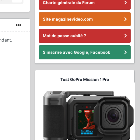
Charte générale du Forum
Site magazinevideo.com
Mot de passe oublié ?
ndant.
S'inscrire avec Google, Facebook
Test GoPro Mission 1 Pro