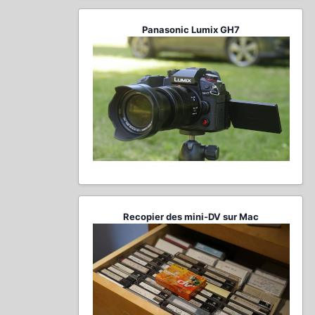
Panasonic Lumix GH7
Recopier des mini-DV sur Mac