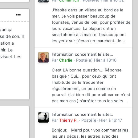
magazinevideo
Par
Comemich
·
Posté(e)
Hier à 18:52
J'habite dans un village au bord de la
mer. Je vois passer beaucoup de
touristes, venus de loin, pour profiter de
leurs vacances. La plupart ont un
 que ça
smartphone à la main et beaucoup ont
e de son. Il
les yeux sur l'écran en marchant. Je...
ation a
ahir. Le
Information concernant le site
visuel. Les
magazinevideo
Par
Charlie
·
Posté(e)
Hier à 18:10
C'est LA bonne question... Réponse
basique : Oui... pour ceux qui ont
l'habitude de le fréquenter
régulièrement, un peu comme on
pourrait (j'ai bien dit pourrait car ce n'est
pas mon cas ) s'arrêter tous les soirs...
Information concernant le site
magazinevideo
Par
Thierry P.
·
Posté(e)
Hier à 16:47
Bonjour, Merci pour vos commentaires,
les uns déçus, les autres avec des