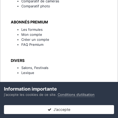
Comparatif de caméras
Comparatif photo
ABONNÉS PREMIUM
Les formules
Mon compte
Créer un compte
FAQ Premium
DIVERS
Salons, Festivals
Lexique
Information importante
j'accepte les cookies de ce site.
Conditions d’utilisation
Accueil
ACTUS MAGAZINEVIDEO
ACTUS PHOTO
IA et gomme ma
IPS Theme
by
IPSFocus
Langue
Thème
Politique de confidentialité
J’accepte
Nous contacter (invités, membres non-connectés, Premium)
Forums
Non lues
Connexion
S’inscrire
Plus
Powered by Invision Community