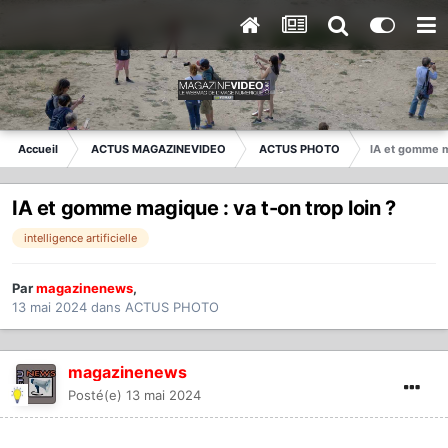
Accueil
ACTUS MAGAZINEVIDEO
ACTUS PHOTO
IA et gomme ma
IA et gomme magique : va t-on trop loin ?
intelligence artificielle
Par
magazinenews
,
13 mai 2024
dans
ACTUS PHOTO
magazinenews
Posté(e)
13 mai 2024