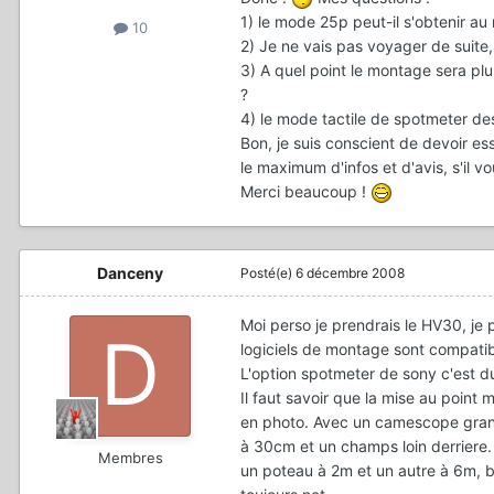
1) le mode 25p peut-il s'obtenir au
10
2) Je ne vais pas voyager de suite,
3) A quel point le montage sera plus
?
4) le mode tactile de spotmeter des
Bon, je suis conscient de devoir e
le maximum d'infos et d'avis, s'il vou
Merci beaucoup !
Danceny
Posté(e)
6 décembre 2008
Moi perso je prendrais le HV30, je 
logiciels de montage sont compatible
L'option spotmeter de sony c'est d
Il faut savoir que la mise au poin
en photo. Avec un camescope grand p
à 30cm et un champs loin derriere. L
Membres
un poteau à 2m et un autre à 6m, bon