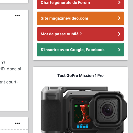
Charte générale du Forum
Site magazinevideo.com
Mot de passe oublié ?
.
S'inscrire avec Google, Facebook
 ?)
HD, donc si
Test GoPro Mission 1 Pro
ent court-