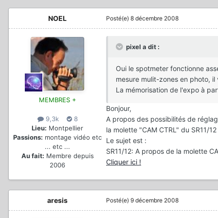
NOEL
Posté(e)
8 décembre 2008
pixel a dit :
Oui le spotmeter fonctionne asse
mesure mulit-zones en photo, il v
La mémorisation de l'expo à par
MEMBRES +
Bonjour,
A propos des possibilités de réglag
9,3k
8
Lieu:
Montpellier
la molette "CAM CTRL" du SR11/12
Passions:
montage vidéo etc
Le sujet est :
... etc ...
SR11/12: A propos de la molette C
Au fait:
Membre depuis
Cliquer ici !
2006
aresis
Posté(e)
9 décembre 2008