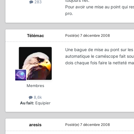
toujours net.
283
Pour avoir une mise au point qui re
pro.
Télémac
Posté(e)
7 décembre 2008
Une bague de mise au pont sur le
automatique le caméscope fait souve
dois chaque fois faire la netteté 
Membres
8,6k
Au fait:
Equipier
aresis
Posté(e)
7 décembre 2008