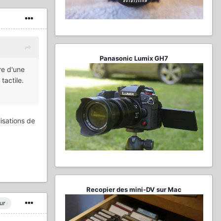
Panasonic Lumix GH7
re d'une
tactile.
isations de
Recopier des mini-DV sur Mac
ur