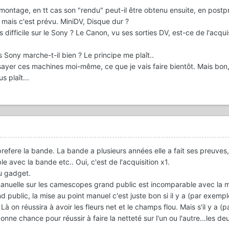
 montage, en tt cas son "rendu" peut-il être obtenu ensuite, en postp
 mais c'est prévu. MiniDV, Disque dur ?
 difficile sur le Sony ? Le Canon, vu ses sorties DV, est-ce de l'acqui
 Sony marche-t-il bien ? Le principe me plaît..
ssayer ces machines moi-même, ce que je vais faire bientôt. Mais bon
s plaît...
prefere la bande. La bande a plusieurs années elle a fait ses preuves,
 avec la bande etc.. Oui, c'est de l'acquisition x1.
u gadget.
t manuelle sur les camescopes grand public est incomparable avec la m
ublic, la mise au point manuel c'est juste bon si il y a (par exempl
à on réussira à avoir les fleurs net et le champs flou. Mais s'il y a (
ne chance pour réussir à faire la netteté sur l'un ou l'autre...les de