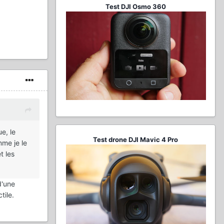
Test DJI Osmo 360
e, le
Test drone DJI Mavic 4 Pro
mme je le
t les
d'une
tile.