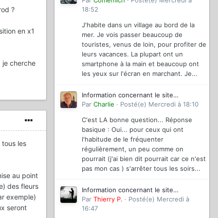
magazinevideo
Par
Comemich
·
Posté(e)
Mercredi à
rod ?
18:52
J'habite dans un village au bord de la
sition en x1
mer. Je vois passer beaucoup de
touristes, venus de loin, pour profiter de
leurs vacances. La plupart ont un
, je cherche
smartphone à la main et beaucoup ont
les yeux sur l'écran en marchant. Je...
Information concernant le site
magazinevideo
Par
Charlie
·
Posté(e)
Mercredi à 18:10
C'est LA bonne question... Réponse
basique : Oui... pour ceux qui ont
l'habitude de le fréquenter
 tous les
régulièrement, un peu comme on
pourrait (j'ai bien dit pourrait car ce n'est
pas mon cas ) s'arrêter tous les soirs...
ise au point
e) des fleurs
Information concernant le site
par exemple)
magazinevideo
Par
Thierry P.
·
Posté(e)
Mercredi à
ux seront
16:47