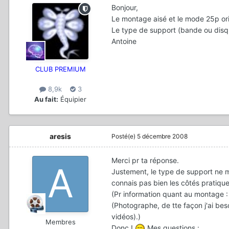
Bonjour,
Le montage aisé et le mode 25p ori
Le type de support (bande ou disqu
Antoine
CLUB PREMIUM
8,9k
3
Au fait:
Équipier
aresis
Posté(e)
5 décembre 2008
Merci pr ta réponse.
Justement, le type de support ne m
connais pas bien les côtés pratique
(Pr information quant au montage : 
(Photographe, de tte façon j'ai be
vidéos).)
Membres
Donc !
Mes questions :