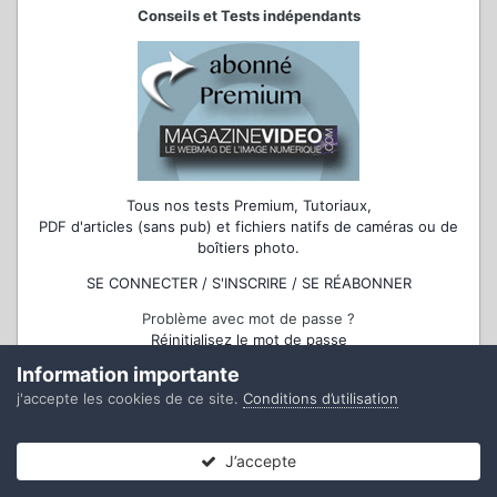
Conseils et Tests indépendants
Tous nos tests Premium, Tutoriaux,
PDF d'articles (sans pub) et fichiers natifs de caméras ou de
boîtiers photo.
SE CONNECTER / S'INSCRIRE / SE RÉABONNER
Problème avec mot de passe ?
Réinitialisez le mot de passe
Information importante
j'accepte les cookies de ce site.
Conditions d’utilisation
ACCESSOIRES MULTIMÉDIA, LOGICIELS
J’accepte
Forums
Non lues
Connexion
S’inscrire
Plus
Micros, cartes, sacs photo, optiques