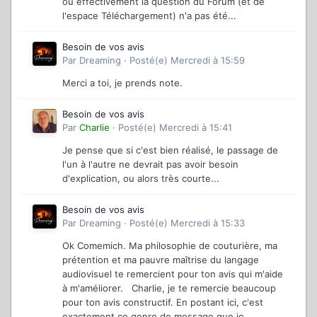
où effectivement la question du Forum (et de
l'espace Téléchargement) n'a pas été...
Besoin de vos avis
Par
Dreaming
·
Posté(e)
Mercredi à 15:59
Merci a toi, je prends note.
Besoin de vos avis
Par
Charlie
·
Posté(e)
Mercredi à 15:41
Je pense que si c'est bien réalisé, le passage de
l'un à l'autre ne devrait pas avoir besoin
d'explication, ou alors très courte...
Besoin de vos avis
Par
Dreaming
·
Posté(e)
Mercredi à 15:33
Ok Comemich. Ma philosophie de couturière, ma
prétention et ma pauvre maîtrise du langage
audiovisuel te remercient pour ton avis qui m'aide
à m'améliorer. Charlie, je te remercie beaucoup
pour ton avis constructif. En postant ici, c'est
exactement ce genre de message que je...