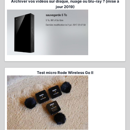
Archiver vos vidéos sur disque, nuage ou blu-ray ? (mise à
jour 2019)
Test micro Rode Wireless Go II