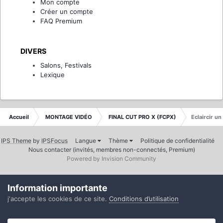
Mon compte
Créer un compte
FAQ Premium
DIVERS
Salons, Festivals
Lexique
Accueil
MONTAGE VIDÉO
FINAL CUT PRO X (FCPX)
Eclaircir un
IPS Theme
by
IPSFocus
Langue
Thème
Politique de confidentialité
Nous contacter (invités, membres non-connectés, Premium)
Powered by Invision Community
Information importante
j'accepte les cookies de ce site.
Conditions d’utilisation