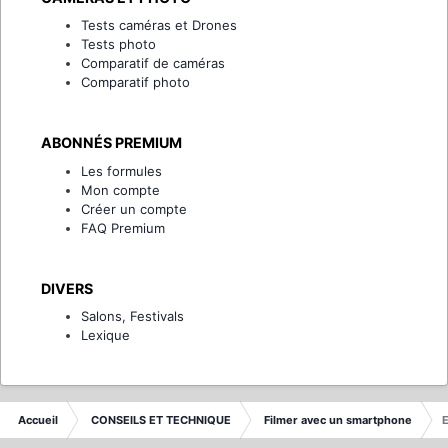
Tests caméras et Drones
Tests photo
Comparatif de caméras
Comparatif photo
ABONNÉS PREMIUM
Les formules
Mon compte
Créer un compte
FAQ Premium
DIVERS
Salons, Festivals
Lexique
Accueil
CONSEILS ET TECHNIQUE
Filmer avec un smartphone
E