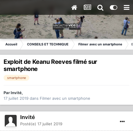
Accueil
CONSEILS ET TECHNIQUE
Filmer avec un smartphone
E
Exploit de Keanu Reeves filmé sur
smartphone
smartphone
Par
Invité
,
17 juillet 2019
dans
Filmer avec un smartphone
Invité
Posté(e)
17 juillet 2019