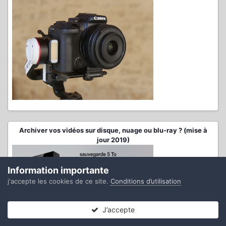
Archiver vos vidéos sur disque, nuage ou blu-ray ? (mise à
jour 2019)
Information importante
j'accepte les cookies de ce site.
Conditions d’utilisation
J’accepte
Forums
Non lues
Connexion
S’inscrire
Plus