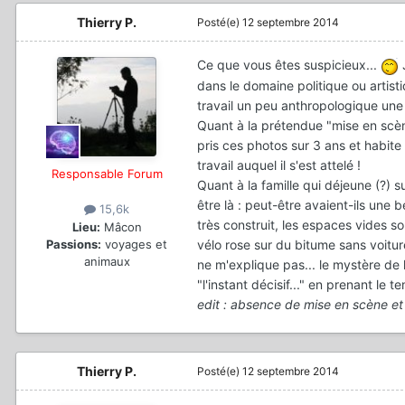
Thierry P.
Posté(e)
12 septembre 2014
Ce que vous êtes suspicieux...
J
dans le domaine politique ou artis
travail un peu anthropologique une 
Quant à la prétendue "mise en scène
pris ces photos sur 3 ans et habite 
travail auquel il s'est attelé !
Responsable Forum
Quant à la famille qui déjeune (?) s
être là : peut-être avaient-ils une b
15,6k
très construit, les espaces vides son
Lieu:
Mâcon
Passions:
voyages et
vélo rose sur du bitume sans voiture
animaux
ne m'explique pas... le mystère de 
"l'instant décisif..." en prenant le 
edit : absence de mise en scène e
Thierry P.
Posté(e)
12 septembre 2014