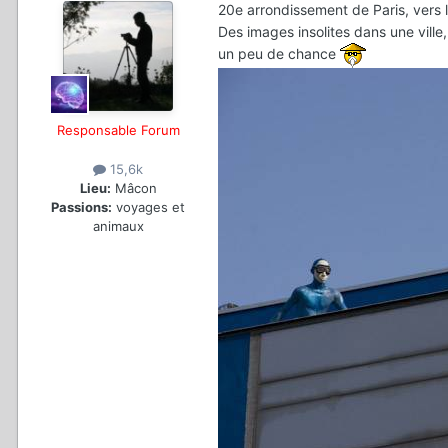
20e arrondissement de Paris, vers le
Des images insolites dans une ville,
un peu de chance
Responsable Forum
15,6k
Lieu:
Mâcon
Passions:
voyages et
animaux