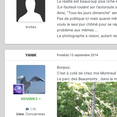
La réalité est beaucoup plus riche e
(Le fauteuil roulant sur l'autoroute 
Ainsi, "Tous les jours dimanche" sera
Pas de politique ici mais quand-même
voulu le seul jour chômé pour se rep
Invités
problème aux mêmes ...
Le photographe a raison, autant regar
YANIK
Posté(e)
13 septembre 2014
Bonjour,
C'est à coté de chez moi Montreuil (
Le parc des Beaumonts , dans la mê
MEMBRES +
1,9k
Lieu:
Concarneau