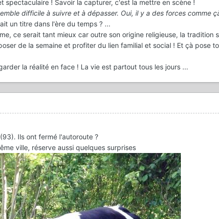
t spectaculaire ! Savoir la capturer, c'est la mettre en scène !
semble difficile à suivre et à dépasser. Oui, il y a des forces comme çà
it un titre dans l'ère du temps ? ...
, ce serait tant mieux car outre son origine religieuse, la tradition sé
oser de la semaine et profiter du lien familial et social ! Et çà pose t
der la réalité en face ! La vie est partout tous les jours ...
93). Ils ont fermé l'autoroute ?
me ville, réserve aussi quelques surprises