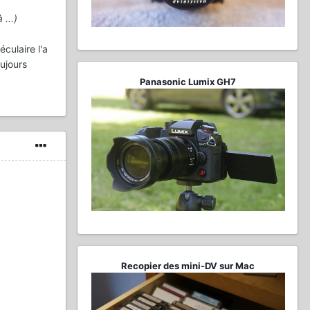
 ...)
culaire l'a
oujours
Panasonic Lumix GH7
Recopier des mini-DV sur Mac