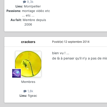
9,3k
Lieu:
Montpellier
Passions:
montage vidéo etc
... etc ...
Au fait:
Membre depuis
2006
crackers
Posté(e)
12 septembre 2014
bien vu ! ...
de là à penser qu'il n'y a pas de mi
Membres
1,8k
Lieu:
figeac