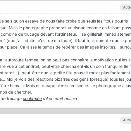
Aute
e sais qu'on essaye de nous faire croire que seuls les "tous pourris" 
tique. Mais le photographe prendrait un risque énorme en faisant pas
combine de trucage devant l'ordinateur. Il se grillerait immédiatement
" (que j'ai induite, c'est de ma faute), il faut tenir compte que le p
sur place. Ca laisse le temps de repérer des images insolites.;. surtout
ur l'autoroute fermée, on ne peut pas connaître la motivation qui les 
elle vue à cet endroit, peut-être cherchaient-ils un coin tranquille (le 
t rares...), peut-être que la petite fille pouvait rouler plus facilemen
... Moi je vois des réactions bizarres des gens (presque) tous les jour
l'être humain. Mais ni trucage ni mise en scène. Le photographe a jus
temps de chercher.
t de trucage
confirmée
s'il en était besoin
Aute