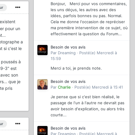
Bonjour, Merci pour vos commentaires,
ur
les uns déçus, les autres avec des
idées, parfois bonnes ou pas. Normal.
existent
Cela me donne l'occasion de repréciser
ma première intervention de ce sujet, où
ser pour un
effectivement la question du Forum...
...
hotographe a
Besoin de vos avis
 si c'est le
Par
Dreaming
·
Posté(e)
Mercredi à
15:59
a poussés à
"9-3" est
Merci a toi, je prends note.
t avec son
s... que je
Besoin de vos avis
Par
Charlie
·
Posté(e)
Mercredi à 15:41
te pris
Je pense que si c'est bien réalisé, le
passage de l'un à l'autre ne devrait pas
avoir besoin d'explication, ou alors très
courte...
ur
Besoin de vos avis
Par
Dreaming
·
Posté(e)
Mercredi à