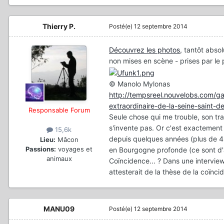
Thierry P.
Posté(e)
12 septembre 2014
Découvrez les photos
, tantôt abso
non mises en scène - prises par le
© Manolo Mylonas
http://tempsreel.nouvelobs.com/g
extraordinaire-de-la-seine-saint-de
Responsable Forum
Seule chose qui me trouble, son trav
s'invente pas. Or c'est exactement
15,6k
depuis quelques années (plus de 4 
Lieu:
Mâcon
Passions:
voyages et
en Bourgogne profonde (ce sont d'
animaux
Coïncidence... ? Dans une intervi
attesterait de la thèse de la coïnci
MANU09
Posté(e)
12 septembre 2014