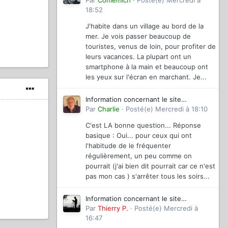
magazinevideo
Par
Comemich
·
Posté(e)
Mercredi à
18:52
J'habite dans un village au bord de la
mer. Je vois passer beaucoup de
touristes, venus de loin, pour profiter de
leurs vacances. La plupart ont un
smartphone à la main et beaucoup ont
les yeux sur l'écran en marchant. Je...
Information concernant le site
magazinevideo
Par
Charlie
·
Posté(e)
Mercredi à 18:10
C'est LA bonne question... Réponse
basique : Oui... pour ceux qui ont
l'habitude de le fréquenter
régulièrement, un peu comme on
pourrait (j'ai bien dit pourrait car ce n'est
pas mon cas ) s'arrêter tous les soirs...
Information concernant le site
magazinevideo
Par
Thierry P.
·
Posté(e)
Mercredi à
16:47