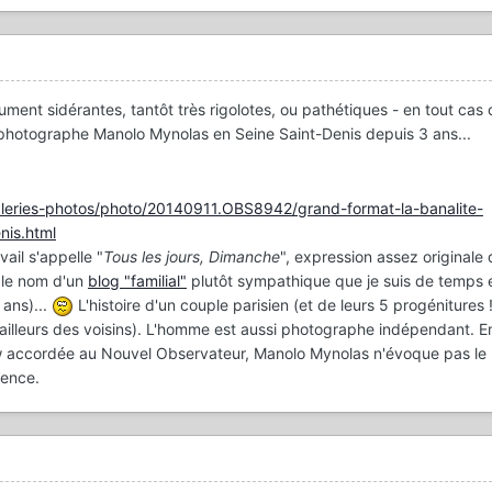
lument sidérantes, tantôt très rigolotes, ou pathétiques - en tout cas c
 photographe Manolo Mynolas en Seine Saint-Denis depuis 3 ans...
aleries-photos/photo/20140911.OBS8942/grand-format-la-banalite-
nis.html
ail s'appelle "
Tous les jours, Dimanche
", expression assez originale 
 le nom d'un
blog "familial"
plutôt sympathique que je suis de temps
ans)...
L'histoire d'un couple parisien (et de leurs 5 progénitures !
ailleurs des voisins). L'homme est aussi photographe indépendant. E
ew accordée au Nouvel Observateur, Manolo Mynolas n'évoque pas le 
dence.