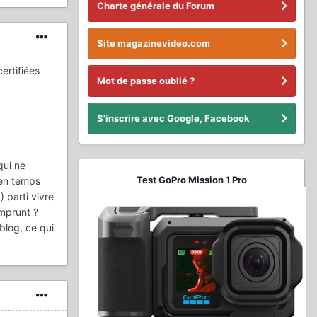
Charte générale du Forum
Site magazinevideo.com
ertifiées
Mot de passe oublié ?
S'inscrire avec Google, Facebook
qui ne
Test GoPro Mission 1 Pro
 en temps
) parti vivre
mprunt ?
blog, ce qui