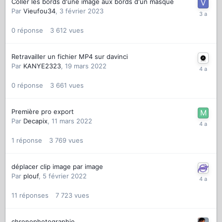
Coller les bords d'une image aux bords d'un masque
Par
Vieufou34
,
3 février 2023
0
réponse
3 612
vues
Retravailler un fichier MP4 sur davinci
Par
KANYE2323
,
19 mars 2022
0
réponse
3 661
vues
Première pro export
Par
Decapix
,
11 mars 2022
1
réponse
3 769
vues
déplacer clip image par image
Par
plouf
,
5 février 2022
11
réponses
7 723
vues
chronophotographie