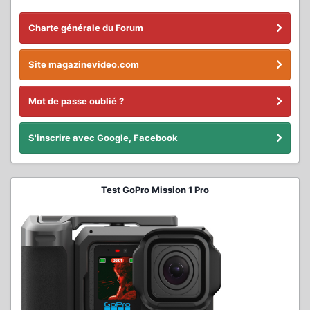
Charte générale du Forum
Site magazinevideo.com
Mot de passe oublié ?
S'inscrire avec Google, Facebook
Test GoPro Mission 1 Pro