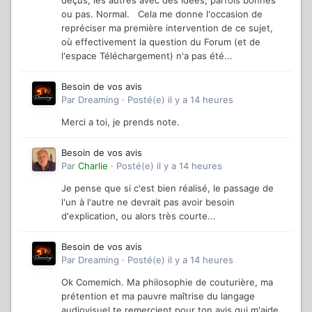
déçus, les autres avec des idées, parfois bonnes
ou pas. Normal. Cela me donne l'occasion de
repréciser ma première intervention de ce sujet,
où effectivement la question du Forum (et de
l'espace Téléchargement) n'a pas été...
Besoin de vos avis
Par
Dreaming
·
Posté(e)
il y a 14 heures
Merci a toi, je prends note.
Besoin de vos avis
Par
Charlie
·
Posté(e)
il y a 14 heures
Je pense que si c'est bien réalisé, le passage de
l'un à l'autre ne devrait pas avoir besoin
d'explication, ou alors très courte...
Besoin de vos avis
Par
Dreaming
·
Posté(e)
il y a 14 heures
Ok Comemich. Ma philosophie de couturière, ma
prétention et ma pauvre maîtrise du langage
audiovisuel te remercient pour ton avis qui m'aide