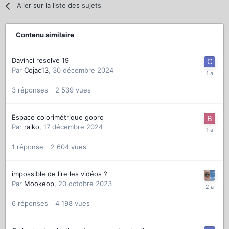
Aller sur la liste des sujets
Contenu similaire
Davinci resolve 19
Par
Cojac13
,
30 décembre 2024
3
réponses
2 539
vues
Espace colorimétrique gopro
Par
raiko
,
17 décembre 2024
1
réponse
2 604
vues
impossible de lire les vidéos ?
Par
Mookeop
,
20 octobre 2023
6
réponses
4 198
vues