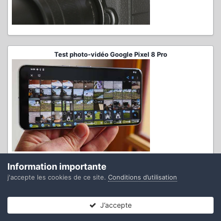
Test photo-vidéo Google Pixel 8 Pro
Information importante
j'accepte les cookies de ce site.
Conditions d’utilisation
Test complet DJI Osmo Pocket 3
J’accepte
Forums
Non lues
Connexion
S’inscrire
Plus