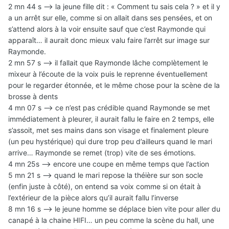
2 mn 44 s —> la jeune fille dit : « Comment tu sais cela ? » et il y
a un arrêt sur elle, comme si on allait dans ses pensées, et on
s’attend alors à la voir ensuite sauf que c’est Raymonde qui
apparaît… il aurait donc mieux valu faire l’arrêt sur image sur
Raymonde.
2 mn 57 s —> il fallait que Raymonde lâche complètement le
mixeur à l’écoute de la voix puis le reprenne éventuellement
pour le regarder étonnée, et le même chose pour la scène de la
brosse à dents
4 mn 07 s —> ce n’est pas crédible quand Raymonde se met
immédiatement à pleurer, il aurait fallu le faire en 2 temps, elle
s’assoit, met ses mains dans son visage et finalement pleure
(un peu hystérique) qui dure trop peu d’ailleurs quand le mari
arrive… Raymonde se remet (trop) vite de ses émotions.
4 mn 25s —> encore une coupe en même temps que l’action
5 mn 21 s —> quand le mari repose la théière sur son socle
(enfin juste à côté), on entend sa voix comme si on était à
l’extérieur de la pièce alors qu’il aurait fallu l’inverse
8 mn 16 s —> le jeune homme se déplace bien vite pour aller du
canapé à la chaine HIFI… un peu comme la scène du hall, une