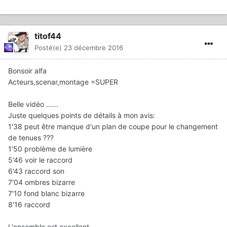
titof44
Posté(e)
23 décembre 2016
Bonsoir alfa
Acteurs,scenar,montage =SUPER
Belle vidéo ......
Juste quelques points de détails à mon avis:
1'38 peut être manque d'un plan de coupe pour le changement
de tenues ???
1'50 problème de lumière
5'46 voir le raccord
6'43 raccord son
7'04 ombres bizarre
7'10 fond blanc bizarre
8'16 raccord
L'ensemble est excellent