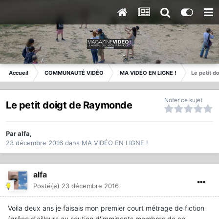
Accueil
COMMUNAUTÉ VIDÉO
MA VIDÉO EN LIGNE !
Le petit 
Noter ce sujet
Le petit doigt de Raymonde
Par
alfa
,
23 décembre 2016
dans
MA VIDÉO EN LIGNE !
alfa
Posté(e)
23 décembre 2016
Voila deux ans je faisais mon premier court métrage de fiction
(grâce d'ailleurs au soutien d'imminents membres de ce