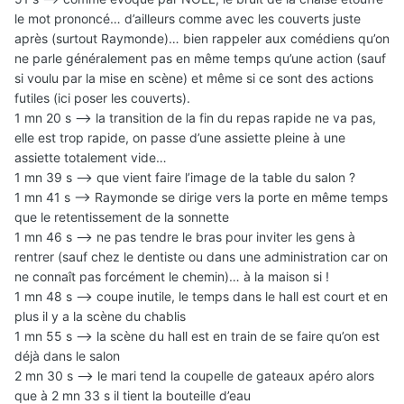
le mot prononcé… d’ailleurs comme avec les couverts juste
après (surtout Raymonde)… bien rappeler aux comédiens qu’on
ne parle généralement pas en même temps qu’une action (sauf
si voulu par la mise en scène) et même si ce sont des actions
futiles (ici poser les couverts).
1 mn 20 s —> la transition de la fin du repas rapide ne va pas,
elle est trop rapide, on passe d’une assiette pleine à une
assiette totalement vide…
1 mn 39 s —> que vient faire l’image de la table du salon ?
1 mn 41 s —> Raymonde se dirige vers la porte en même temps
que le retentissement de la sonnette
1 mn 46 s —> ne pas tendre le bras pour inviter les gens à
rentrer (sauf chez le dentiste ou dans une administration car on
ne connaît pas forcément le chemin)… à la maison si !
1 mn 48 s —> coupe inutile, le temps dans le hall est court et en
plus il y a la scène du chablis
1 mn 55 s —> la scène du hall est en train de se faire qu’on est
déjà dans le salon
2 mn 30 s —> le mari tend la coupelle de gateaux apéro alors
que à 2 mn 33 s il tient la bouteille d’eau