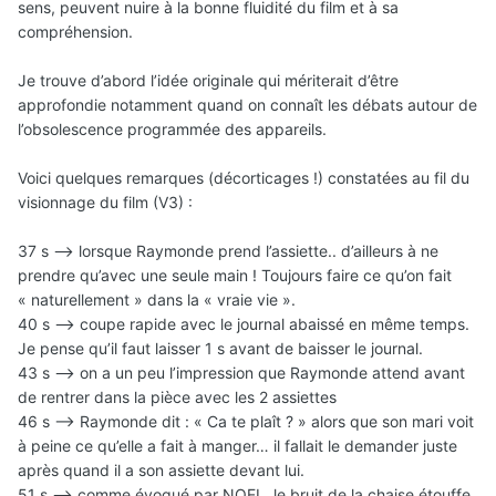
sens, peuvent nuire à la bonne fluidité du film et à sa
compréhension.
Je trouve d’abord l’idée originale qui mériterait d’être
approfondie notamment quand on connaît les débats autour de
l’obsolescence programmée des appareils.
Voici quelques remarques (décorticages !) constatées au fil du
visionnage du film (V3) :
37 s —> lorsque Raymonde prend l’assiette.. d’ailleurs à ne
prendre qu’avec une seule main ! Toujours faire ce qu’on fait
« naturellement » dans la « vraie vie ».
40 s —> coupe rapide avec le journal abaissé en même temps.
Je pense qu’il faut laisser 1 s avant de baisser le journal.
43 s —> on a un peu l’impression que Raymonde attend avant
de rentrer dans la pièce avec les 2 assiettes
46 s —> Raymonde dit : « Ca te plaît ? » alors que son mari voit
à peine ce qu’elle a fait à manger… il fallait le demander juste
après quand il a son assiette devant lui.
51 s —> comme évoqué par NOEL, le bruit de la chaise étouffe