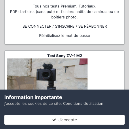
Tous nos tests Premium, Tutoriaux,
PDF d'articles (sans pub) et fichiers natifs de caméras ou de
boîtiers photo.
SE CONNECTER / S'INSCRIRE / SE RÉABONNER
Réinitialisez le mot de passe
Test Sony ZV-1 M2
Information importante
j'accepte les cookies de ce site.
Conditions d’utilisation
J’accepte
Forums
Non lues
Connexion
S’inscrire
Plus