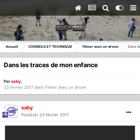
Accueil
CONSEILS ET TECHNIQUE
Filmer avec un drone
Dans l
Dans les traces de mon enfance
Par
saby
,
23 février 2017
dans
Filmer avec un drone
saby
Posté(e)
23 février 2017