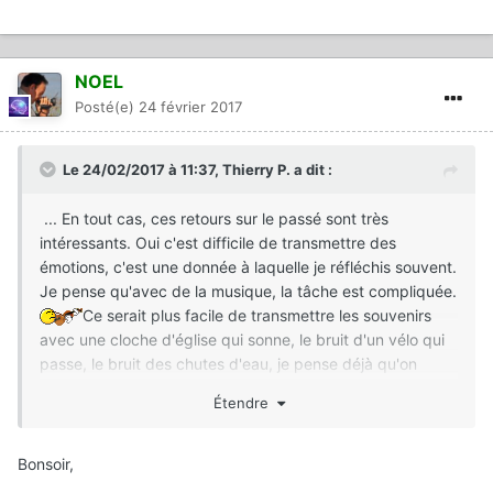
NOEL
Posté(e)
24 février 2017
Le 24/02/2017 à 11:37,
Thierry P.
a dit :
... En tout cas, ces retours sur le passé sont très
intéressants. Oui c'est difficile de transmettre des
émotions, c'est une donnée à laquelle je réfléchis souvent.
Je pense qu'avec de la musique, la tâche est compliquée.
Ce serait plus facile de transmettre les souvenirs
avec une cloche d'église qui sonne, le bruit d'un vélo qui
passe, le bruit des chutes d'eau, je pense déjà qu'on
ressentirait davantage le vécu...
Étendre
Je comprends bien
qu'avec le bruit du drone, tu sois
obligé de musicaliser
...
Bonsoir,