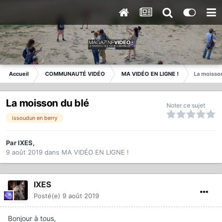
Accueil
COMMUNAUTÉ VIDÉO
MA VIDÉO EN LIGNE !
La moisso
La moisson du blé
Noter ce sujet
issoudun en berry
Par
IXES
,
9 août 2019
dans
MA VIDÉO EN LIGNE !
IXES
Posté(e)
9 août 2019
Bonjour à tous,