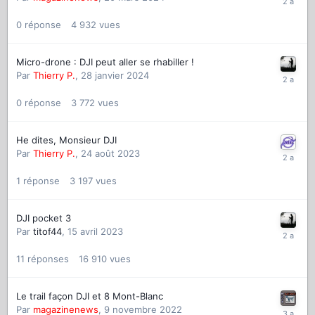
0
réponse
4 932
vues
Micro-drone : DJI peut aller se rhabiller !
Par
Thierry P.
,
28 janvier 2024
0
réponse
3 772
vues
He dites, Monsieur DJI
Par
Thierry P.
,
24 août 2023
1
réponse
3 197
vues
DJI pocket 3
Par
titof44
,
15 avril 2023
11
réponses
16 910
vues
Le trail façon DJI et 8 Mont-Blanc
Par
magazinenews
,
9 novembre 2022