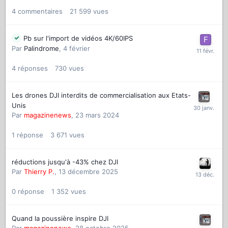
4
commentaires
21 599
vues
Pb sur l'import de vidéos 4K/60IPS
Par
Palindrome
,
4 février
4
réponses
730
vues
Les drones DJI interdits de commercialisation aux Etats-
Unis
Par
magazinenews
,
23 mars 2024
1
réponse
3 671
vues
réductions jusqu'à -43% chez DJI
Par
Thierry P.
,
13 décembre 2025
0
réponse
1 352
vues
Quand la poussière inspire DJI