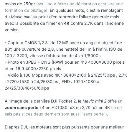
moins de 250gr
(seuil pour faire une déclaration et suivre une
formation de pilotage)
. En quelques mots, c'est le remplaçant
du
Mavic mini
au point d'en reprendre l'allure générale mais
avec la possibilité de filmer en
4K
contre 2,7K dans l'ancienne
version.
- Capteur CMOS 1/2.3” de 12 MP avec un angle d'objectif de
83°, une ouverture de 2,8, une netteté de 1m à l'infini, ISO de
100 à 3200, vitesse d'obturation de 4s à 1/8000s
- Photo en JPEG + DNG (RAW) pour en 4:3 4000×3000 pixels
et en 16:9 4000×2250 pixels
- Vidéo à 100 Mbps avec 4K : 3840×2160 à 24/25/30ips , 2.7K
: 2720×1530 à 24/25/30ips , FHD : 1920×1080 à
24/25/30/48/50/60ips
A l'image de la dernière DJI Pocket 2, le
Mavic mini 2
offre un
zoom sans perte
x4 en HD1080, x3 en 2,7K, x2 en 4K
(je ne
sais pas si ces deux derniers sont aussi "sans perte")
.
D'après DJI, les moteurs sont plus puissants pour une meilleur