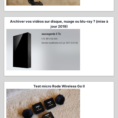
Archiver vos vidéos sur disque, nuage ou blu-ray ? (mise à
jour 2019)
Test micro Rode Wireless Go II