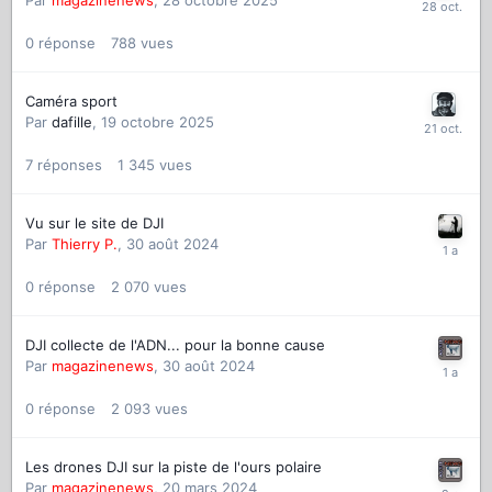
Par
magazinenews
,
28 octobre 2025
0
réponse
788
vues
Caméra sport
Par
dafille
,
19 octobre 2025
7
réponses
1 345
vues
Vu sur le site de DJI
Par
Thierry P.
,
30 août 2024
0
réponse
2 070
vues
DJI collecte de l'ADN... pour la bonne cause
Par
magazinenews
,
30 août 2024
0
réponse
2 093
vues
Les drones DJI sur la piste de l'ours polaire
Par
magazinenews
,
20 mars 2024