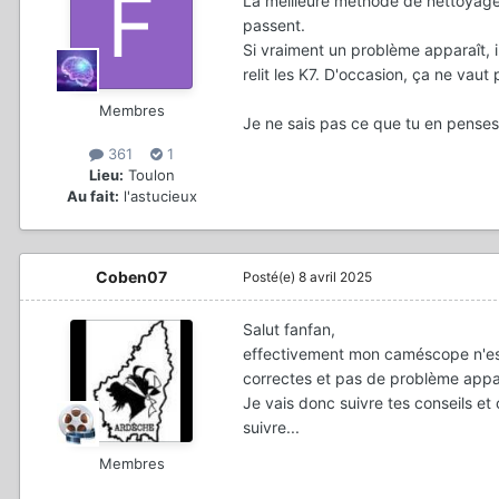
La meilleure méthode de nettoyage, 
passent.
Si vraiment un problème apparaît, i
relit les K7. D'occasion, ça ne vaut
Membres
Je ne sais pas ce que tu en penses.
361
1
Lieu:
Toulon
Au fait:
l'astucieux
Coben07
Posté(e)
8 avril 2025
Salut fanfan,
effectivement mon caméscope n'est p
correctes et pas de problème appa
Je vais donc suivre tes conseils et 
suivre...
Membres