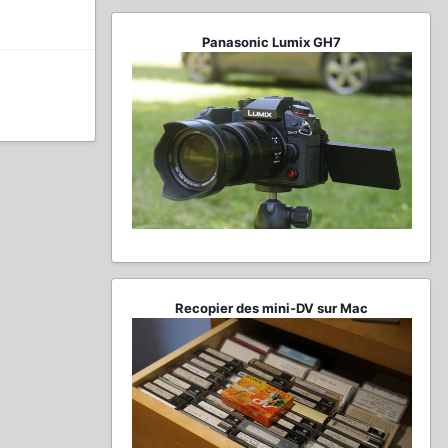
Panasonic Lumix GH7
Recopier des mini-DV sur Mac