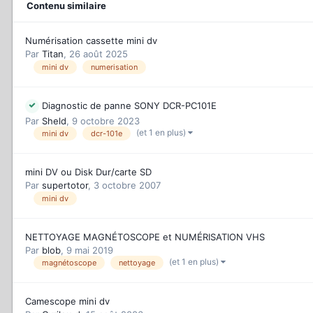
Contenu similaire
Numérisation cassette mini dv
Par
Titan
,
26 août 2025
mini dv
numerisation
Diagnostic de panne SONY DCR-PC101E
Par
Sheld
,
9 octobre 2023
(et 1 en plus)
mini dv
dcr-101e
mini DV ou Disk Dur/carte SD
Par
supertotor
,
3 octobre 2007
mini dv
NETTOYAGE MAGNÉTOSCOPE et NUMÉRISATION VHS
Par
blob
,
9 mai 2019
(et 1 en plus)
magnétoscope
nettoyage
Camescope mini dv