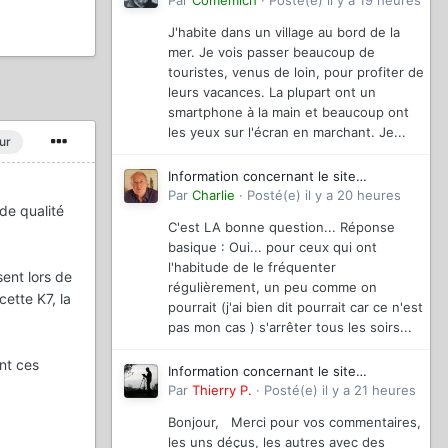
magazinevideo
Par
Comemich
·
Posté(e)
il y a 19 heures
J'habite dans un village au bord de la
mer. Je vois passer beaucoup de
touristes, venus de loin, pour profiter de
leurs vacances. La plupart ont un
smartphone à la main et beaucoup ont
les yeux sur l'écran en marchant. Je...
ur
Information concernant le site
magazinevideo
Par
Charlie
·
Posté(e)
il y a 20 heures
 de qualité
C'est LA bonne question... Réponse
basique : Oui... pour ceux qui ont
l'habitude de le fréquenter
ent lors de
régulièrement, un peu comme on
ette K7, la
pourrait (j'ai bien dit pourrait car ce n'est
pas mon cas ) s'arrêter tous les soirs...
nt ces
Information concernant le site
magazinevideo
Par
Thierry P.
·
Posté(e)
il y a 21 heures
Bonjour, Merci pour vos commentaires,
les uns déçus, les autres avec des