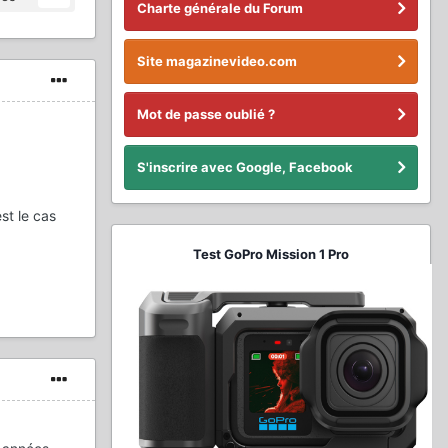
Charte générale du Forum
Site magazinevideo.com
Mot de passe oublié ?
S'inscrire avec Google, Facebook
st le cas
Test GoPro Mission 1 Pro