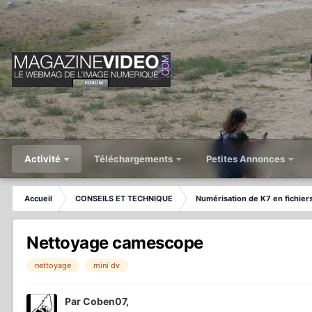
Activité
Téléchargements
Petites Annonces
Accueil
CONSEILS ET TECHNIQUE
Numérisation de K7 en fichier
Nettoyage camescope
nettoyage
mini dv
Par
Coben07
,