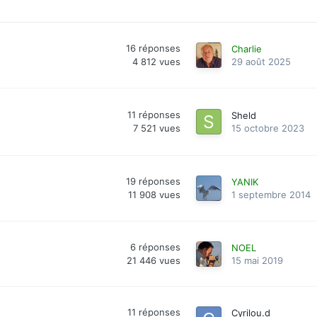
16
réponses
Charlie
4 812
vues
29 août 2025
11
réponses
Sheld
7 521
vues
15 octobre 2023
19
réponses
YANIK
11 908
vues
1 septembre 2014
6
réponses
NOEL
21 446
vues
15 mai 2019
11
réponses
Cyrilou.d