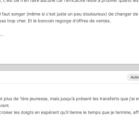
c'est de n'en faire aucune car l'efficacité reste à prouver quand le
l faut songer (même si c'est juste un peu douloureux) de changer de 
 pas trop cher. Et le boncoin regorge d'offres de ventes.
..
Aute
lus de 1ère jeunesse, mais jusqu'à présent les transferts que j'ai e
rent.
croiser les doigts en espérant qu'il tienne le temps que je termine, aff