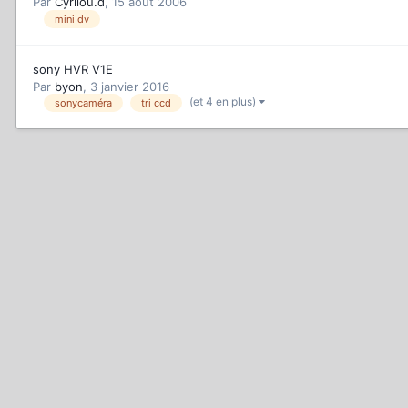
Par
Cyrilou.d
,
15 août 2006
mini dv
sony HVR V1E
Par
byon
,
3 janvier 2016
(et 4 en plus)
sonycaméra
tri ccd