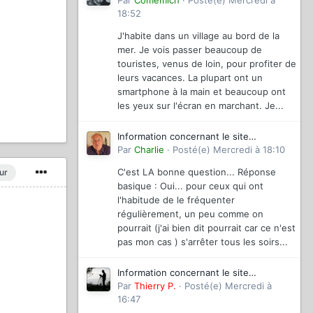
magazinevideo
Par
Comemich
·
Posté(e)
Mercredi à
18:52
J'habite dans un village au bord de la
mer. Je vois passer beaucoup de
touristes, venus de loin, pour profiter de
leurs vacances. La plupart ont un
smartphone à la main et beaucoup ont
les yeux sur l'écran en marchant. Je...
Information concernant le site
magazinevideo
Par
Charlie
·
Posté(e)
Mercredi à 18:10
C'est LA bonne question... Réponse
ur
basique : Oui... pour ceux qui ont
l'habitude de le fréquenter
régulièrement, un peu comme on
pourrait (j'ai bien dit pourrait car ce n'est
pas mon cas ) s'arrêter tous les soirs...
Information concernant le site
magazinevideo
Par
Thierry P.
·
Posté(e)
Mercredi à
16:47