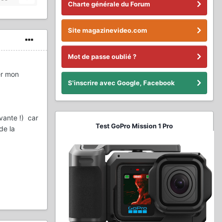
Charte générale du Forum
Site magazinevideo.com
Mot de passe oublié ?
er mon
S'inscrire avec Google, Facebook
ivante !) car
Test GoPro Mission 1 Pro
de la