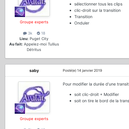
sélectionner tous les clips
clic-droit sur la transition
Transition
Groupe experts
Onduler
3k
18
Lieu:
Puget City
Au fait:
Appelez-moi Tullius
Détritus
saby
Posté(e)
14 janvier 2019
Pour modifier la durée d'une transi
soit clic-droit + Modifier
soit on tire le bord de la tran
Groupe experts