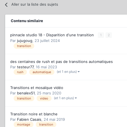
Aller sur la liste des sujets
Contenu similaire
pinnacle studio 18 - Disparition d'une transition
1
2
Par
jujugoug
,
23 juillet 2024
transition
des centaines de rush et pas de transitions automatiques
Par
testeur77
,
16 mai 2023
(et 1 en plus)
rush
automatique
Transitions et mosaïque vidéo
Par
benalex51
,
25 mars 2020
(et 1 en plus)
transition
video
Transition noire et blanche
Par
Fabien Casais
,
24 mai 2019
montage
transition