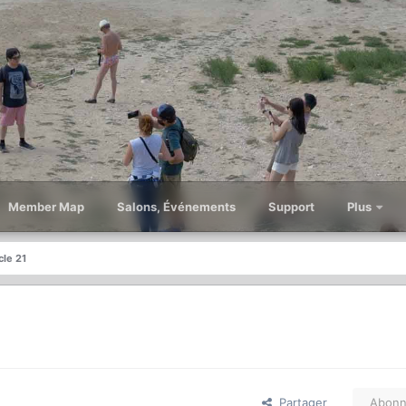
Member Map
Salons, Événements
Support
Plus
le 21
Partager
Abonn