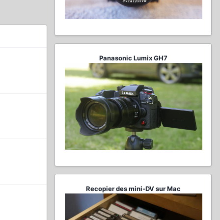
Panasonic Lumix GH7
Recopier des mini-DV sur Mac