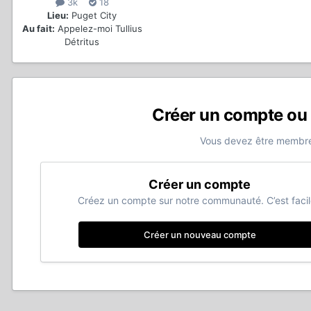
3k
18
Lieu:
Puget City
Au fait:
Appelez-moi Tullius
Détritus
Créer un compte ou
Vous devez être membre
Créer un compte
Créez un compte sur notre communauté. C’est facil
Créer un nouveau compte