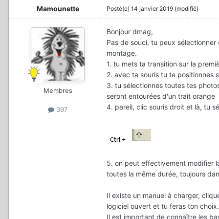
Mamounette
Posté(e)
14 janvier 2019
(modifié)
Bonjour dmag,
Pas de souci, tu peux sélectionner 
montage.
1. tu mets ta transition sur la premi
2. avec ta souris tu te positionnes su
3. tu sélectionnes toutes tes photo
Membres
seront entourées d'un trait orange
4. pareil, clic souris droit et là, tu 
397
5. on peut effectivement modifier 
toutes la même durée, toujours dan
Il existe un manuel à charger, cliqu
logiciel ouvert et tu feras ton choix.
Il est important de connaître les ba