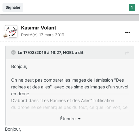
Signaler
1
Kasimir Volant
Posté(e)
17 mars 2019
Le 17/03/2019 à 16:27,
NOEL
a dit :
Bonjour,
On ne peut pas comparer les images de l'émission "Des
racines et des ailes" avec ces simples images d'un survol
en drone .
D'abord dans "Les Racines et des Ailes" l'utilisation
du drone ne se remarque pas du tout, ce que l'on voit, ce
sont en général des survols dans un petit avion avec 2
Étendre
personnes à bord qui parlent et qui expliquent et le "très
important" ce sont les personnes présentes partout qui
Bonjour,
expliquent tout, comme l'a bien évoqué titof il y du