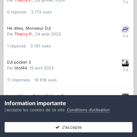
Par
Thierry P.
,
28 janvier 2024
0
réponse
3 773
vues
He dites, Monsieur DJI
Par
Thierry P.
,
24 août 2023
1
réponse
3 197
vues
DJI pocket 3
Par
titof44
,
15 avril 2023
11
réponses
16 918
vues
Le trail façon DJI et 8 Mont-Blanc
Par
magazinenews
,
9 novembre 2022
Information importante
j'accepte les cookies de ce site.
Conditions d’utilisation
0
réponse
3 042
vues
J’accepte
DJI suspend ses activités en Russie et en Ukraine
Forums
Non lues
Connexion
S’inscrire
Plus
Par
Thierry P.
,
27 avril 2022