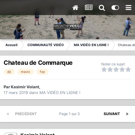
Accueil
COMMUNAUTÉ VIDÉO
MA VIDÉO EN LIGNE !
Chateau 
Chateau de Commarque
Noter ce sujet
dji
mavic
fvp
Par
Kasimir Volant
,
17 mars 2019
dans
MA VIDÉO EN LIGNE !
PRÉCÉDENT
Page 1 sur 3
SUIVANT