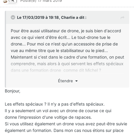
Posté(e)
17 mars 2019
Le 17/03/2019 à 19:18,
Charlie
a dit :
Pour être aussi utilisateur de drone, je suis bien d'accord
avec ce qui vient d'être écrit... Le tout-drone tue le
drone... Pour moi ce n'est qu'un accessoire de prise de
vue au même titre que le stabilisateur ou le pied...
Maintenant si c'est dans le cadre d'une formation, on peut
comprendre, mais alors à quoi servent les effets spéciaux
dans une formation drone comme dit Michel ?
(Rendez-vous dans quelques mois, j'ai justement deux "des racines et des ailes" maison
Étendre
(j'ambitionne pas plus
) à faire sur deux châteaux de ma région... Le drone aura sa part mais
Bonjour,
sans plus...)
Les effets spéciaux ? Il n'y a pas d'effets spéciaux.
Il y a seulement un vol avec un drone de course ce qui
donne l'impression d'une voltige de rapaces.
Si vous utilisez également un drone vous avez peut-être suivie
également un formation. Dans mon cas nous étions sur place