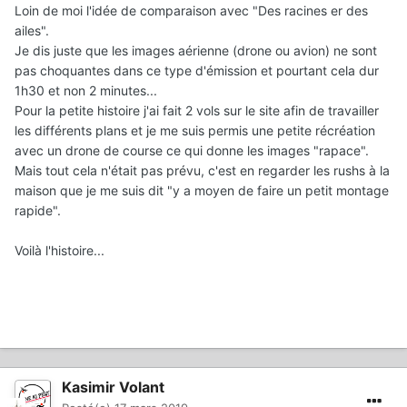
"commentaire"... et je dirais même plus , "des
Loin de moi l'idée de comparaison avec "Des racines er des
commentaires, ce qui fait tout l'intérêt de l'émission.... car
ailes".
il y a souvent une personne qui pose une question et une
Je dis juste que les images aérienne (drone ou avion) ne sont
personne qui répond, ce qui apporte beaucoup de
pas choquantes dans ce type d'émission et pourtant cela dur
dynamique à un film.
1h30 et non 2 minutes...
Pour la petite histoire j'ai fait 2 vols sur le site afin de travailler
Concernant la petite fantaisie (effets spéciaux) pendant
les différents plans et je me suis permis une petite récréation
45 s dans ce film qu ne dure que 2 min ... on aime ou on
avec un drone de course ce qui donne les images "rapace".
n'aime pas ... mais qu'est-ce que ça apporte dans une
Mais tout cela n'était pas prévu, c'est en regarder les rushs à la
formation drone ?
!
maison que je me suis dit "y a moyen de faire un petit montage
rapide".
Voilà l'histoire...
Kasimir Volant