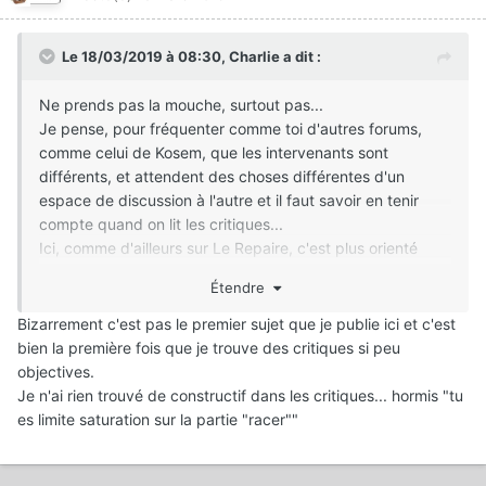
Le 18/03/2019 à 08:30,
Charlie
a dit :
Ne prends pas la mouche, surtout pas...
Je pense, pour fréquenter comme toi d'autres forums,
comme celui de Kosem, que les intervenants sont
différents, et attendent des choses différentes d'un
espace de discussion à l'autre et il faut savoir en tenir
compte quand on lit les critiques...
Ici, comme d'ailleurs sur Le Repaire, c'est plus orienté
ciné, reportages, docus et forcément la vision d'un
Étendre
montage est différente. Ca ne veut pas dire que le
montage est mauvais, surtout pas, mais que ce n'est pas
Bizarrement c'est pas le premier sujet que je publie ici et c'est
la même "clientèle"... Donc pas de castration en vue.
bien la première fois que je trouve des critiques si peu
Perso la musique ne m'a pas gêné (attention à ce propos,
objectives.
tu es limite saturation sur la partie "racer")...
Je n'ai rien trouvé de constructif dans les critiques... hormis "tu
es limite saturation sur la partie "racer""
Edit : quand je fais référence à Des racines et des ailes,
c'est parce que le début de ton clip y fait penser et que la