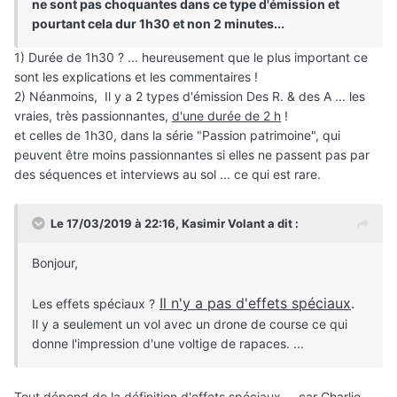
ne sont pas choquantes dans ce type d'émission et
pourtant cela dur 1h30 et non 2 minutes...
1) Durée de 1h30 ? ... heureusement que le plus important ce
sont les explications et les commentaires !
2) Néanmoins, Il y a 2 types d'émission Des R. & des A ... les
vraies, très passionnantes,
d'une durée de 2 h
!
et celles de 1h30, dans la série "Passion patrimoine", qui
peuvent être moins passionnantes si elles ne passent pas par
des séquences et interviews au sol ... ce qui est rare.
Le 17/03/2019 à 22:16,
Kasimir Volant
a dit :
Bonjour,
Il n'y a pas d'effets spéciaux
.
Les effets spéciaux ?
Il y a seulement un vol avec un drone de course ce qui
donne l'impression d'une voltige de rapaces. ...
Tout dépend de la définition d'effets spéciaux ... car Charlie