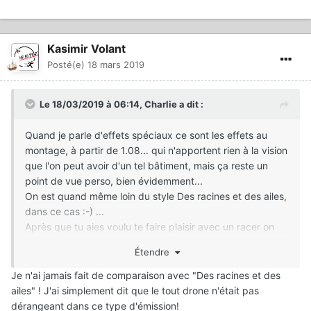
Kasimir Volant
Posté(e)
18 mars 2019
Le 18/03/2019 à 06:14,
Charlie
a dit :
Quand je parle d'effets spéciaux ce sont les effets au
montage, à partir de 1.08... qui n'apportent rien à la vision
que l'on peut avoir d'un tel bâtiment, mais ça reste un
point de vue perso, bien évidemment...
On est quand même loin du style Des racines et des ailes,
dans ce cas :-) ...
Après que tu aies voulu te faire plaisir avec un racer on
peut l'admettre (perso je suis bien plus soft et bien
Étendre
incapable d'en faire autant) mais on peut aussi admettre
que le montage final ne soit pas vraiment attirant, le tout
Je n'ai jamais fait de comparaison avec "Des racines et des
restant une question de point de vue personnel et chacun
ailes" ! J'ai simplement dit que le tout drone n'était pas
ici en fait part....
dérangeant dans ce type d'émission!