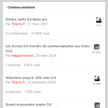
Contenu similaire
fichiers natifs DJI Mavic pro
Par
Thierry P.
,
27 mars 2017
0
commentaire
13 684
vues
Les drones DJI interdits de commercialisation aux Etats-
Unis
Par
magazinenews
,
23 mars 2024
1
réponse
3 673
vues
réductions jusqu'à -43% chez DJI
Par
Thierry P.
,
13 décembre 2025
0
réponse
1 353
vues
Quand la poussière inspire DJI