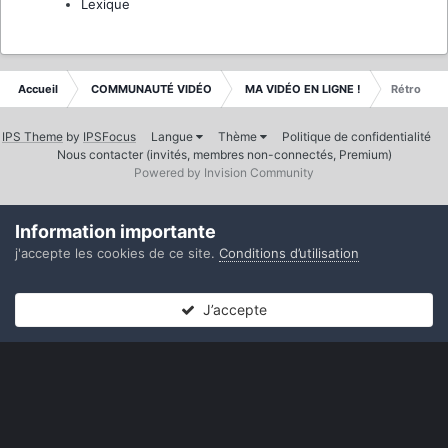
Lexique
Accueil
COMMUNAUTÉ VIDÉO
MA VIDÉO EN LIGNE !
Rétro
IPS Theme
by
IPSFocus
Langue
Thème
Politique de confidentialité
Nous contacter (invités, membres non-connectés, Premium)
Powered by Invision Community
Information importante
j'accepte les cookies de ce site.
Conditions d’utilisation
J’accepte
Forums
Non lues
Connexion
S’inscrire
Plus