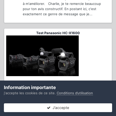
à m'améliorer. Charlie, je te remercie beaucoup
pour ton avis constructif. En postant ici, c'est
exactement ce genre de message que je...
Test Panasonic HC-X1600
Information importante
Test DJI Osmo 360
j'accepte les cookies de ce site.
Conditions d’utilisation
J’accepte
Forums
Non lues
Connexion
S’inscrire
Plus