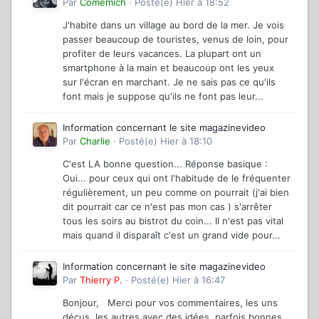
Par
Comemich
·
Posté(e)
Hier à 18:52
J'habite dans un village au bord de la mer. Je vois
passer beaucoup de touristes, venus de loin, pour
profiter de leurs vacances. La plupart ont un
smartphone à la main et beaucoup ont les yeux
sur l'écran en marchant. Je ne sais pas ce qu'ils
font mais je suppose qu'ils ne font pas leur...
Information concernant le site magazinevideo
Par
Charlie
·
Posté(e)
Hier à 18:10
C'est LA bonne question... Réponse basique :
Oui... pour ceux qui ont l'habitude de le fréquenter
régulièrement, un peu comme on pourrait (j'ai bien
dit pourrait car ce n'est pas mon cas ) s'arrêter
tous les soirs au bistrot du coin... Il n'est pas vital
mais quand il disparaît c'est un grand vide pour...
Information concernant le site magazinevideo
Par
Thierry P.
·
Posté(e)
Hier à 16:47
Bonjour, Merci pour vos commentaires, les uns
déçus, les autres avec des idées, parfois bonnes