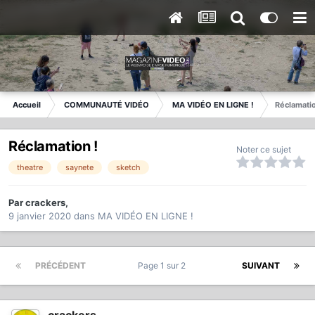
Accueil
COMMUNAUTÉ VIDÉO
MA VIDÉO EN LIGNE !
Réclamatio
Réclamation !
Noter ce sujet
theatre
saynete
sketch
Par
crackers
,
9 janvier 2020
dans
MA VIDÉO EN LIGNE !
PRÉCÉDENT
Page 1 sur 2
SUIVANT