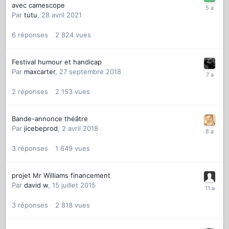
avec camescope
Par
tutu
,
28 avril 2021
6
réponses
2 824
vues
Festival humour et handicap
Par
maxcarter
,
27 septembre 2018
2
réponses
2 153
vues
Bande-annonce théâtre
Par
jicebeprod
,
2 avril 2018
3
réponses
1 649
vues
projet Mr Williams financement
Par
david w
,
15 juillet 2015
3
réponses
2 818
vues