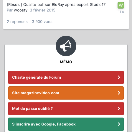
[Résolu] Qualité bof sur BluRay après export Studio17
Par
woosty
,
3 février 2015
2
réponses
3 900
vues
MÉMO
Charte générale du Forum
Site magazinevideo.com
Mot de passe oublié ?
S'inscrire avec Google, Facebook