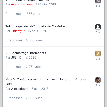
Par
magazinenews
,
9 février 2018
0
réponse
1 357
vues
Télécharger du "4K" à partir de YouTube
Par
Thierry P.
,
16 août 2020
3
réponses
6 000
vues
VLC démarrage intempestif
Par
JFL
,
12 mai 2020
4
réponses
3 771
vues
Mon VLC média player lit mal mes vidéos tournés avec
OBS
Par
Alexisdeville
,
7 avril 2018
2
réponses
2 082
vues