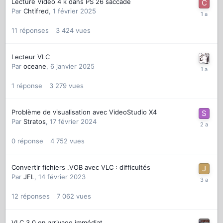
Lecture Video 4 k dans PS 26 saccadé
Par
Chtifred
,
1 février 2025
11
réponses
3 424
vues
Lecteur VLC
Par
oceane
,
6 janvier 2025
1
réponse
3 279
vues
Problème de visualisation avec VideoStudio X4
Par
Stratos
,
17 février 2024
0
réponse
4 752
vues
Convertir fichiers .VOB avec VLC : difficultés
Par
JFL
,
14 février 2023
12
réponses
7 062
vues
VLC 3.0 en arrivage immédiat