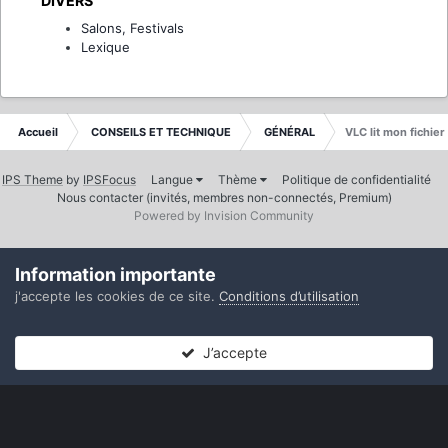
DIVERS
Salons, Festivals
Lexique
Accueil
CONSEILS ET TECHNIQUE
GÉNÉRAL
VLC lit mon fichie
IPS Theme
by
IPSFocus
Langue
Thème
Politique de confidentialité
Nous contacter (invités, membres non-connectés, Premium)
Powered by Invision Community
Information importante
j'accepte les cookies de ce site.
Conditions d’utilisation
J’accepte
Forums
Non lues
Connexion
S’inscrire
Plus