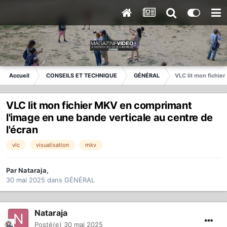
Accueil
CONSEILS ET TECHNIQUE
GÉNÉRAL
VLC lit mon fichie
VLC lit mon fichier MKV en comprimant
l'image en une bande verticale au centre de
l'écran
vlc
visualisation
mkv
Par
Nataraja
,
30 mai 2025
dans
GÉNÉRAL
Nataraja
Posté(e)
30 mai 2025