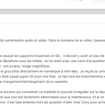
de numérisation audio et vidéo. Dans le domaine de la vidéo, j'assure
 essayé les supports broadcast en SD... Il devrait y avoir un peu de 
BetaNum pour les initiés). Je l'ai testé avec une carte d'acquisitio
l : son propre, image magnifique.
le gros bêta directement en numérique à mon Mac. Je reçois la cart
mo était passé super tôt pour une fois). Je fais tous les branchements et
ci de chargement/déchargement de la cassette.
s anciens qui connaitrait ce matériel et pourrait m'aiguiller sur la rép
est que tout est facilement démontable pour la maintenance. Et je n
nce. Il est bien entendu hors de question d'aller chez Sony pour ach