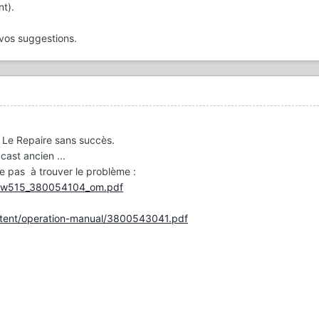
t).
vos suggestions.
r Le Repaire sans succès.
ast ancien ...
ide pas
à trouver le problème
:
bkdw515_380054104_om.pdf
ontent/operation-manual/3800543041.pdf