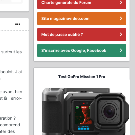
Charte générale du Forum
Site magazinevideo.com
Mot de passe oublié ?
S'inscrire avec Google, Facebook
 surtout les
boulot. J'ai
Test GoPro Mission 1 Pro
n
e avant hier
 là : error-
aration ?
e comprend
eter des