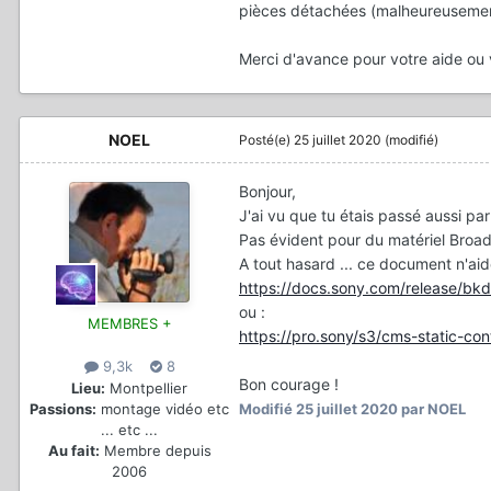
pièces détachées (malheureusemen
Merci d'avance pour votre aide ou 
NOEL
Posté(e)
25 juillet 2020
(modifié)
Bonjour,
J'ai vu que tu étais passé aussi pa
Pas évident pour du matériel Broadc
A tout hasard ... ce document n'a
https://docs.sony.com/release/
ou
:
MEMBRES +
https://pro.sony/s3/cms-static-c
9,3k
8
Bon courage !
Lieu:
Montpellier
Passions:
montage vidéo etc
Modifié
25 juillet 2020
par NOEL
... etc ...
Au fait:
Membre depuis
2006