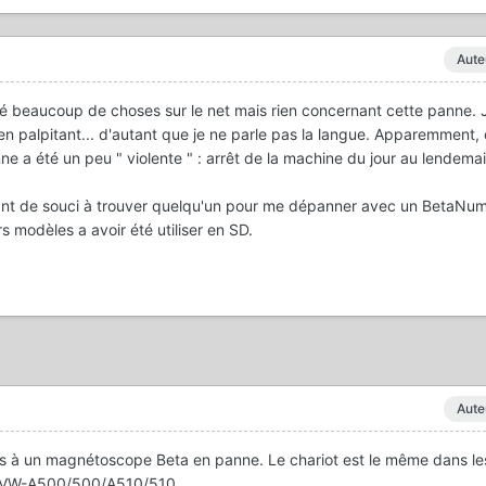
Aute
é beaucoup de choses sur le net mais rien concernant cette panne. J
en palpitant... d'autant que je ne parle pas la langue. Apparemment, 
ne a été un peu " violente " : arrêt de la machine du jour au lendemai
utant de souci à trouver quelqu'un pour me dépanner avec un BetaNum
rs modèles a avoir été utiliser en SD.
Aute
vous à un magnétoscope Beta en panne. Le chariot est le même dans le
VW-A500/500/A510/510.