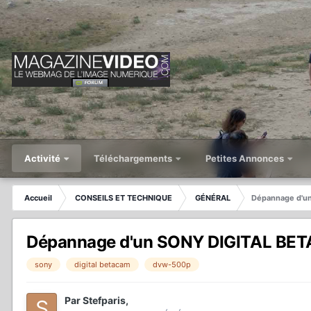
Activité
Téléchargements
Petites Annonces
Accueil
CONSEILS ET TECHNIQUE
GÉNÉRAL
Dépannage d'u
Dépannage d'un SONY DIGITAL BET
sony
digital betacam
dvw-500p
Par
Stefparis
,