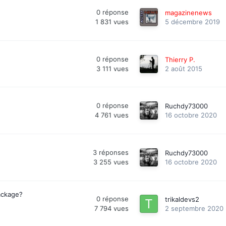
0
réponse
magazinenews
1 831
vues
5 décembre 2019
0
réponse
Thierry P.
3 111
vues
2 août 2015
0
réponse
Ruchdy73000
4 761
vues
16 octobre 2020
3
réponses
Ruchdy73000
3 255
vues
16 octobre 2020
package?
0
réponse
trikaldevs2
7 794
vues
2 septembre 2020