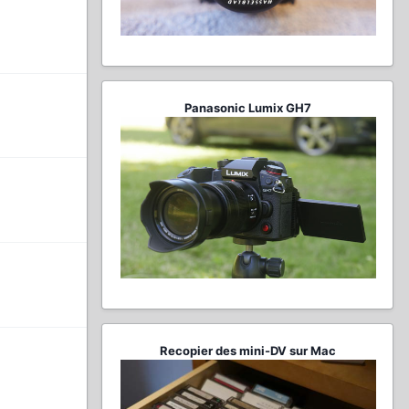
Panasonic Lumix GH7
Recopier des mini-DV sur Mac