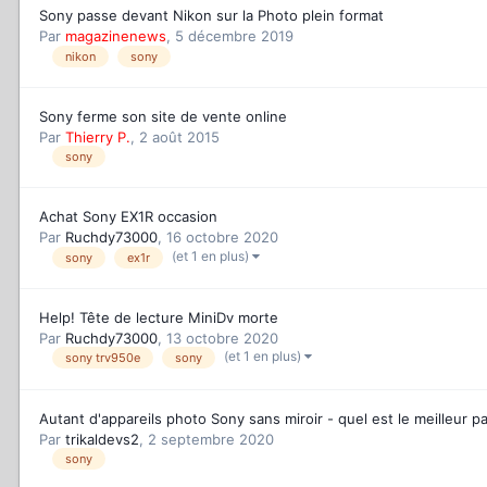
Sony passe devant Nikon sur la Photo plein format
Par
magazinenews
,
5 décembre 2019
nikon
sony
Sony ferme son site de vente online
Par
Thierry P.
,
2 août 2015
sony
Achat Sony EX1R occasion
Par
Ruchdy73000
,
16 octobre 2020
(et 1 en plus)
sony
ex1r
Help! Tête de lecture MiniDv morte
Par
Ruchdy73000
,
13 octobre 2020
(et 1 en plus)
sony trv950e
sony
Autant d'appareils photo Sony sans miroir - quel est le meilleur 
Par
trikaldevs2
,
2 septembre 2020
sony