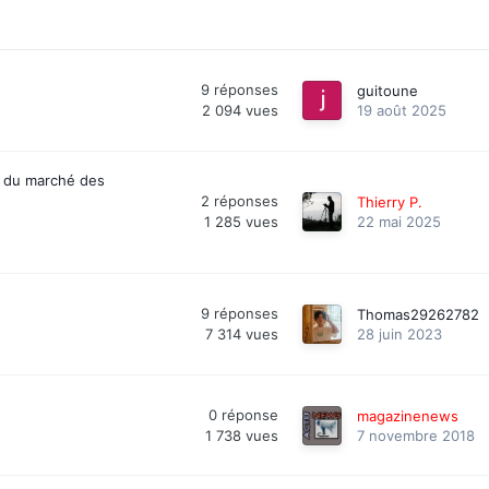
9
réponses
guitoune
2 094
vues
19 août 2025
ur du marché des
2
réponses
Thierry P.
1 285
vues
22 mai 2025
9
réponses
Thomas29262782
7 314
vues
28 juin 2023
0
réponse
magazinenews
1 738
vues
7 novembre 2018