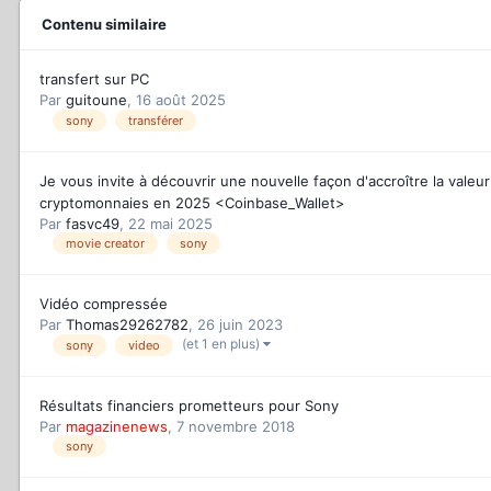
Contenu similaire
transfert sur PC
Par
guitoune
,
16 août 2025
sony
transférer
Je vous invite à découvrir une nouvelle façon d'accroître la vale
cryptomonnaies en 2025 <Coinbase_Wallet>
Par
fasvc49
,
22 mai 2025
movie creator
sony
Vidéo compressée
Par
Thomas29262782
,
26 juin 2023
(et 1 en plus)
sony
video
Résultats financiers prometteurs pour Sony
Par
magazinenews
,
7 novembre 2018
sony