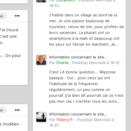
magazinevideo
Par
Comemich
·
Posté(e)
Mercredi à
18:52
J'habite dans un village au bord de la
ur
mer. Je vois passer beaucoup de
touristes, venus de loin, pour profiter de
'ai trouvé
leurs vacances. La plupart ont un
c'est une
smartphone à la main et beaucoup ont
n.
les yeux sur l'écran en marchant. Je...
... On peut
Information concernant le site
magazinevideo
Par
Charlie
·
Posté(e)
Mercredi à 18:10
C'est LA bonne question... Réponse
basique : Oui... pour ceux qui ont
l'habitude de le fréquenter
régulièrement, un peu comme on
pourrait (j'ai bien dit pourrait car ce n'est
pas mon cas ) s'arrêter tous les soirs...
ur
Information concernant le site
magazinevideo
Par
Thierry P.
·
Posté(e)
Mercredi à
s modèles :
16:47