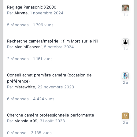
Réglage Panasonic X2000
Par
Akryna
,
1 novembre 2024
5
réponses
1 796
vues
Recherche caméra/matériel : film Mort sur le Nil
Par
ManiniPanzani
,
5 octobre 2024
2
réponses
1 161
vues
Conseil achat première caméra (occasion de
préférence)
Par
mistawhite
,
22 novembre 2023
6
réponses
4 424
vues
Cherche caméra professionnelle performante
Par
Monsieur99
,
31 août 2023
0
réponse
3 135
vues