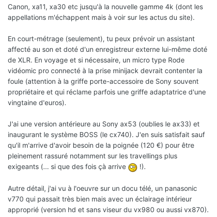
Canon, xa11, xa30 etc jusqu'à la nouvelle gamme 4k (dont les
appellations m'échappent mais à voir sur les actus du site).
En court-métrage (seulement), tu peux prévoir un assistant
affecté au son et doté d'un enregistreur externe lui-même doté
de XLR. En voyage et si nécessaire, un micro type Rode
vidéomic pro connecté à la prise minijack devrait contenter la
foule (attention à la griffe porte-accessoire de Sony souvent
propriétaire et qui réclame parfois une griffe adaptatrice d'une
vingtaine d'euros).
J'ai une version antérieure au Sony ax53 (oublies le ax33) et
inaugurant le système BOSS (le cx740). J'en suis satisfait sauf
qu'il m'arrive d'avoir besoin de la poignée (120 €) pour être
pleinement rassuré notamment sur les travellings plus
exigeants (... si que des fois çà arrive
!).
Autre détail, j'ai vu à l'oeuvre sur un docu télé, un panasonic
v770 qui passait très bien mais avec un éclairage intérieur
approprié (version hd et sans viseur du vx980 ou aussi vx870).