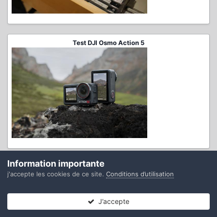
Test DJI Osmo Action 5
Information importante
Panasonic Lumix DC-G9 II
j'accepte les cookies de ce site.
Conditions d’utilisation
J’accepte
Forums
Non lues
Connexion
S’inscrire
Plus