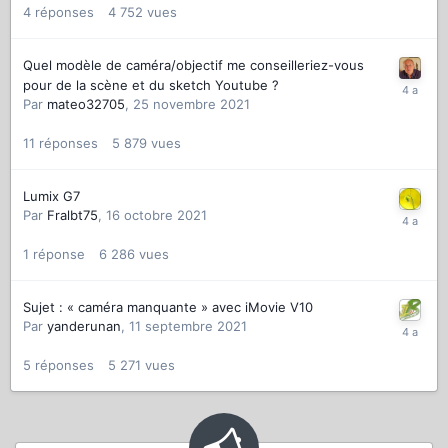
4
réponses
4 752
vues
Quel modèle de caméra/objectif me conseilleriez-vous
pour de la scène et du sketch Youtube ?
Par
mateo32705
,
25 novembre 2021
11
réponses
5 879
vues
Lumix G7
Par
Fralbt75
,
16 octobre 2021
1
réponse
6 286
vues
Sujet : « caméra manquante » avec iMovie V10
Par
yanderunan
,
11 septembre 2021
5
réponses
5 271
vues