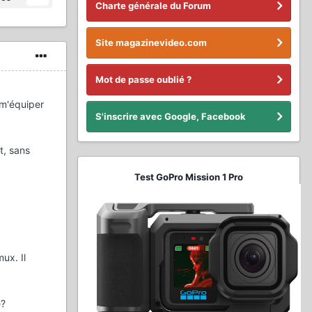
Charte générale du Forum
Site magazinevideo.com
Mot de passe oublié ?
 m'équiper
S'inscrire avec Google, Facebook
t, sans
Test GoPro Mission 1 Pro
ux. Il
e?