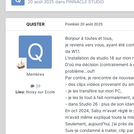
20 août 2025
dans
PINNACLE STUDIO
QUISTER
Posté(e)
20 août 2025
Bonjour à toutes et tous,
je reviens vers vous, ayant été co
de W11.
L'installation de studio 18 sur m
D'où ma décision (contrairement à m
problème...ouf!
Membres
Par contre, je rencontre de nouve
- des clips vidéos provenant du sm
39
- je les transfère sur mon PC,
Lieu:
Noisy sur Ecole
- je les lis tout à fait normalement, 
- dans Studio 26 : plus de son (dan
En oct 2024, Saby m'avait réglé le 
m'avait même expliqué toute la mis
Seulement, aujourd'hui, j'ai près d
Suis-je condamné à traiter, clip par