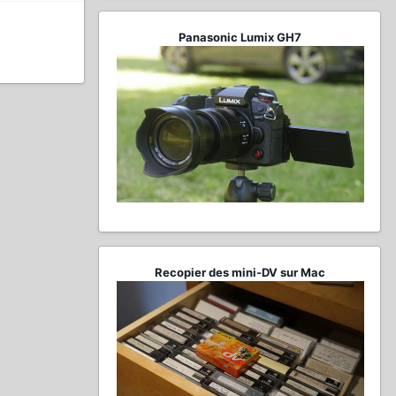
Panasonic Lumix GH7
Recopier des mini-DV sur Mac