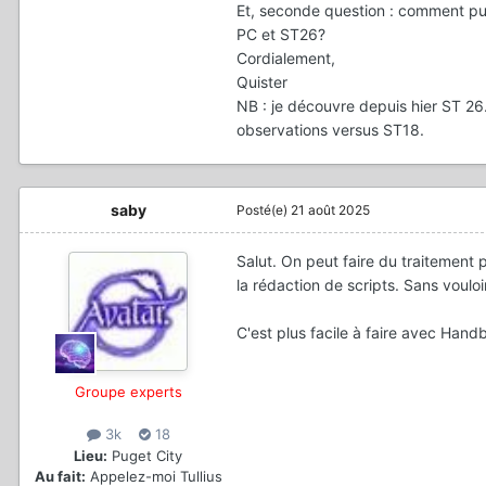
Et, seconde question : comment puis
PC et ST26?
Cordialement,
Quister
NB : je découvre depuis hier ST 26. 
observations versus ST18.
saby
Posté(e)
21 août 2025
Salut. On peut faire du traitement 
la rédaction de scripts. Sans voul
C'est plus facile à faire avec Hand
Groupe experts
3k
18
Lieu:
Puget City
Au fait:
Appelez-moi Tullius