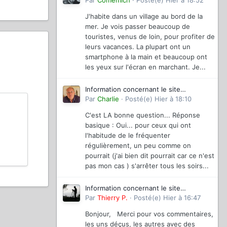
magazinevideo
Par
Comemich
·
Posté(e)
Hier à 18:52
J'habite dans un village au bord de la
mer. Je vois passer beaucoup de
touristes, venus de loin, pour profiter de
leurs vacances. La plupart ont un
smartphone à la main et beaucoup ont
les yeux sur l'écran en marchant. Je...
Information concernant le site
magazinevideo
Par
Charlie
·
Posté(e)
Hier à 18:10
C'est LA bonne question... Réponse
basique : Oui... pour ceux qui ont
l'habitude de le fréquenter
régulièrement, un peu comme on
pourrait (j'ai bien dit pourrait car ce n'est
pas mon cas ) s'arrêter tous les soirs...
Information concernant le site
magazinevideo
Par
Thierry P.
·
Posté(e)
Hier à 16:47
Bonjour, Merci pour vos commentaires,
les uns déçus, les autres avec des