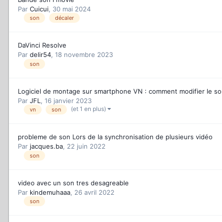
Par
Cuicui
,
30 mai 2024
son
décaler
DaVinci Resolve
Par
delir54
,
18 novembre 2023
son
Logiciel de montage sur smartphone VN : comment modifier le so
Par
JFL
,
16 janvier 2023
(et 1 en plus)
vn
son
probleme de son Lors de la synchronisation de plusieurs vidéo
Par
jacques.ba
,
22 juin 2022
son
video avec un son tres desagreable
Par
kindemuhaaa
,
26 avril 2022
son