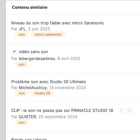
Contenu similaire
Niveau du son trop faible avec micro Saramonic
Par
JFL
,
2 juin 2025
son
micro saramonic
vidéo sans son
Par
lebergerdesarbres
,
8 avril 2025
son
Problème son avec Studio 26 Ultimate
Par
MichelAustruy
,
14 novembre 2024
son
studio 26
CLIP : le son ne passe pas sur PINNACLE STUDIO 18
1
2
Par
QUISTER
,
20 septembre 2024
son
Bande son I movie