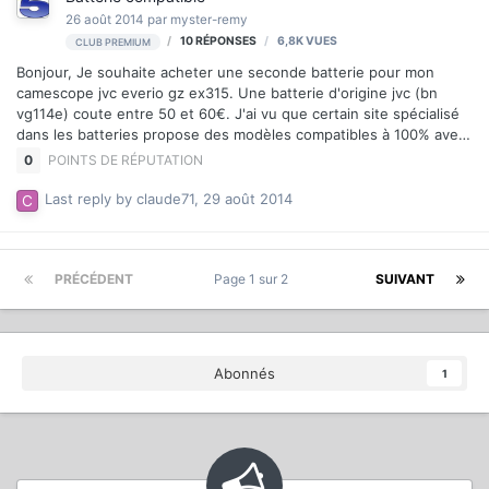
26 août 2014
par
myster-remy
10
RÉPONSES
6,8K
VUES
CLUB PREMIUM
Bonjour, Je souhaite acheter une seconde batterie pour mon
camescope jvc everio gz ex315. Une batterie d'origine jvc (bn
vg114e) coute entre 50 et 60€. J'ai vu que certain site spécialisé
dans les batteries propose des modèles compatibles à 100% avec
celles d'origine. Je souhaite savoir s'il y a un risque d'utiliser une
0
POINTS DE RÉPUTATION
de ces batteries compatibles. C'est( vrai que le prix est moins
cher 30€ environ. Merci.
Last reply by
claude71
,
29 août 2014
PRÉCÉDENT
Page 1 sur 2
SUIVANT
Abonnés
1