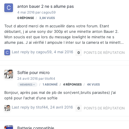
anton bauer 2 ne s allume pas
4 mai 2016
par
cagou59
0
RÉPONSE
3,8K
VUES
Tout d abord merci de m accueillir dans votre forum. Etant
débutant, j ai une sony dsr 300p et une minette anton Bauer 2.
Mon soucis est que lors du message lowlight le minette ne s
allume pas. J ai vérifié l ampoule l inter sur la camera et la minette
et rien cela serait un réglage mais lequel ? Merci d avance
Last reply by
cagou59
,
4 mai 2016
0
POINTS DE RÉPUTATION
Softie pour micro
24 avril 2016
par
titof44
1 ABONNÉ
4
RÉPONSES
4K
VUES
MEMBRES +
Bonjour, après pas mal de pb de son(vent,bruits parasites) j'ai
opté pour l'achat d'une softie
Last reply by
titof44
,
24 avril 2016
0
POINTS DE RÉPUTATION
Batterie compatible