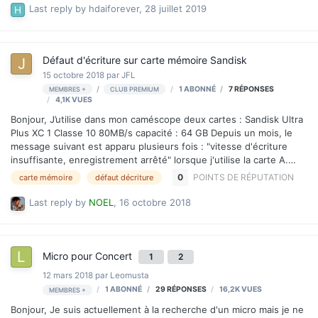
d'origine n'est pas terrible. Mes questions: J'ai vu sur leboncoin
Last reply by
hdaiforever
,
28 juillet 2019
un Rode Stereo VideoMic Pro Rode Stereo VideoMic Pro Il faut
l'adaptateur Rode SC4 adaptateur Rode SC4 pour passer de TRS à
TRRS, mais il y a un point important: …
Défaut d'écriture sur carte mémoire Sandisk
15 octobre 2018
par
JFL
1 ABONNÉ
7
RÉPONSES
MEMBRES +
CLUB PREMIUM
4,1K
VUES
Bonjour, J’utilise dans mon caméscope deux cartes : Sandisk Ultra
Plus XC 1 Classe 10 80MB/s capacité : 64 GB Depuis un mois, le
message suivant est apparu plusieurs fois : "vitesse d'écriture
insuffisante, enregistrement arrêté" lorsque j'utilise la carte A.
Mon caméscope enregistre à 24 MB/s Carte mal adaptée, usure
0
POINTS DE RÉPUTATION
carte mémoire
défaut décriture
(je l'ai effacée environ 5 fois), défaut de fabrication... ? Bref est-
ce que le défaut va s'aggraver, dois-je remplacer cette carte ?
Last reply by
NOEL
,
16 octobre 2018
Merci de me donner votre avis.
Micro pour Concert
1
2
12 mars 2018
par
Leomusta
1 ABONNÉ
29
RÉPONSES
16,2K
VUES
MEMBRES +
Bonjour, Je suis actuellement à la recherche d'un micro mais je ne