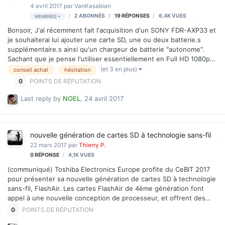
4 avril 2017
par
VanKasabian
2 ABONNÉS
19
RÉPONSES
6,4K
VUES
MEMBRES +
Bonsoir, J'ai récemment fait l'acquisition d'un SONY FDR-AXP33 et
je souhaiterai lui ajouter une carte SD, une ou deux batterie.s
supplémentaire.s ainsi qu'un chargeur de batterie "autonome".
Sachant que je pense l'utiliser essentiellement en Full HD 1080p
et occasionnellement en 4K (mais ça peut changer hein). Et
(et 3 en plus)
conseil achat
hésitation
sachant également que la caméra va voyager et qu'elle aura
0
POINTS DE RÉPUTATION
besoin d'autonomie, idéalement sur deux jours sans possibilité de
recharger, avec une utilisation normale ou intensive selon les
Last reply by
NOEL
,
24 avril 2017
points de vues. :-) Pour la SD, j'aimerai savoir s'il y a une
différence fondamentale entre ces deux modèles, à part les 90 ou
95 Mo/s ? Autre question : 1x128Go ou 2x64G…
nouvelle génération de cartes SD à technologie sans-fil
22 mars 2017
par
Thierry P.
0
RÉPONSE
4,1K
VUES
(communiqué) Toshiba Electronics Europe profite du CeBIT 2017
pour présenter sa nouvelle génération de cartes SD à technologie
sans-fil, FlashAir. Les cartes FlashAir de 4ème génération font
appel à une nouvelle conception de processeur, et offrent des
performances sans-fil en progrès, en plus des fonctionnalités de
0
POINTS DE RÉPUTATION
stockage classiques des cartes mémoire SD. Elles sont aussi