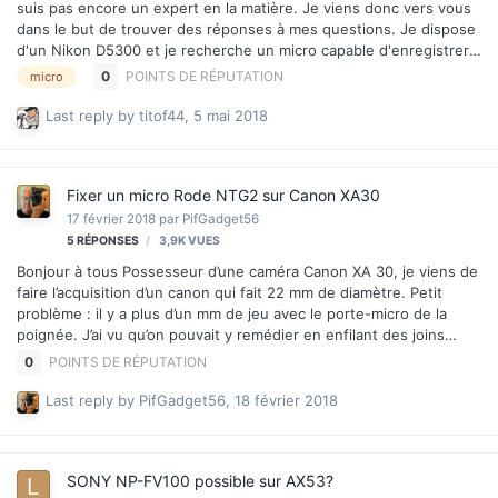
suis pas encore un expert en la matière. Je viens donc vers vous
dans le but de trouver des réponses à mes questions. Je dispose
d'un Nikon D5300 et je recherche un micro capable d'enregistrer
le son d'un concert sans soucis et bien sur utilisable pour tout
0
POINTS DE RÉPUTATION
micro
autre projet type court-métrage, documentaire, interview... J'en ai
repéré un, le VideoMic Rycote chez RODE :
Last reply by
titof44
,
5 mai 2018
https://www.amazon.fr/Rode-VideoMic-Microphone-directionnel-
condensateur/dp/B00CAE8PM4/ref=sr_1_1?
ie=UTF8&qid=1520872029&sr=8-1&keywords=rode+rycote Si je
Fixer un micro Rode NTG2 sur Canon XA30
ne me trompe pas ce micro enreg…
17 février 2018
par
PifGadget56
5
RÉPONSES
3,9K
VUES
Bonjour à tous Possesseur d’une caméra Canon XA 30, je viens de
faire l’acquisition d’un canon qui fait 22 mm de diamètre. Petit
problème : il y a plus d’un mm de jeu avec le porte-micro de la
poignée. J’ai vu qu’on pouvait y remédier en enfilant des joins
toriques sur le micro. Ma question : quelqu’un a t il un modèle de
0
POINTS DE RÉPUTATION
joint à me recommander ? Merci d’avance pour vos réponses.
Last reply by
PifGadget56
,
18 février 2018
SONY NP-FV100 possible sur AX53?