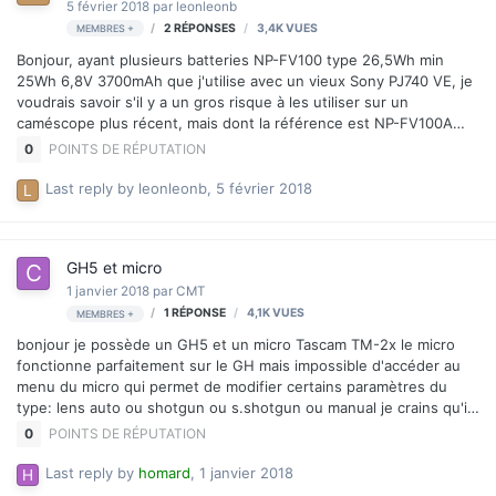
5 février 2018
par
leonleonb
2
RÉPONSES
3,4K
VUES
MEMBRES +
Bonjour, ayant plusieurs batteries NP-FV100 type 26,5Wh min
25Wh 6,8V 3700mAh que j'utilise avec un vieux Sony PJ740 VE, je
voudrais savoir s'il y a un gros risque à les utiliser sur un
caméscope plus récent, mais dont la référence est NP-FV100A
type 25Wh 7,4V 3410mAh ? Merci
0
POINTS DE RÉPUTATION
Last reply by
leonleonb
,
5 février 2018
GH5 et micro
1 janvier 2018
par
CMT
1
RÉPONSE
4,1K
VUES
MEMBRES +
bonjour je possède un GH5 et un micro Tascam TM-2x le micro
fonctionne parfaitement sur le GH mais impossible d'accéder au
menu du micro qui permet de modifier certains paramètres du
type: lens auto ou shotgun ou s.shotgun ou manual je crains qu'il
ne faille connecter un micro panasonic vendu à des prix exorbitan
0
POINTS DE RÉPUTATION
quel serait un micro compatible merc de votre aide andré
Last reply by
homard
,
1 janvier 2018