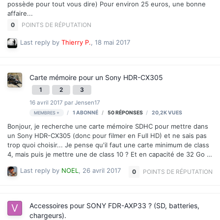
possède pour tout vous dire) Pour environ 25 euros, une bonne
affaire...
0
POINTS DE RÉPUTATION
Last reply by
Thierry P.
,
18 mai 2017
Carte mémoire pour un Sony HDR-CX305
1
2
3
16 avril 2017
par
Jensen17
1 ABONNÉ
50
RÉPONSES
20,2K
VUES
MEMBRES +
Bonjour, je recherche une carte mémoire SDHC pour mettre dans
un Sony HDR-CX305 (donc pour filmer en Full HD) et ne sais pas
trop quoi choisir... Je pense qu'il faut une carte minimum de class
4, mais puis je mettre une de class 10 ? Et en capacité de 32 Go ?
Et qu'en est il des carte dites "UHS-I" svp ? Quelle marque est à
Last reply by
NOEL
,
26 avril 2017
0
POINTS DE RÉPUTATION
recommander et assez fiable ? Merci d'avance à vous Salutations
Accessoires pour SONY FDR-AXP33 ? (SD, batteries,
chargeurs).