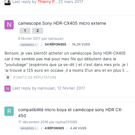
dotées d’une fonction "Eyefi connected" qui empêche l’appareil-
Last reply by
Thierry P.
,
22 mars 2017
photo hôte de se mettre hors-tension pendant qu’il est connecté
avec la carte SD FlashAir. Les nouvelles cartes Toshiba FlashAir
seront livrables à compter du 2ème trimestre 2017, en versio…
camescope Sony HDR-CX405 micro externe
1
2
9 février 2017
par
nanouian
34
RÉPONSES
16,2K
VUES
MEMBRES +
Bonsoir, je vais bientôt acheter un caméscope Sony HDR-CX405
car il me semble pas mal pour mes fils qui débutent dans le
"youtubage" (espérons que ça se-dit ) et c'est dans mes prix .je l
'ai trouvé a 125 euro en occase ,il a moins D'un ans et en plus il y
a ; une télécommande sans fil ( avec éméteur et récepteur en
0
POINTS DE RÉPUTATION
excellent état – piles incluses ) ainsi que deux batteries
supplémentaires pour le caméscope . Apparemment je me suis
Last reply by
nanouian
,
12 février 2017
pas trop trompé ... enfin, sauf sur un truc. Je croyait d’après la
description de votre site ,qu'il y avait une "entrée audio mini-jack"
pour un micro externe ,car quand même c'est mieux d'avoir un
compatibilité micro boya et camécope sony HDR CX-
bon son quand on…
450
17 décembre 2016
par
rapha031099
4
RÉPONSES
4,4K
VUES
MEMBRES +