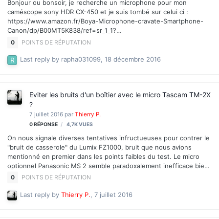
Bonjour ou bonsoir, je recherche un microphone pour mon
caméscope sony HDR CX-450 et je suis tombé sur celui ci :
https://www.amazon.fr/Boya-Microphone-cravate-Smartphone-
Canon/dp/B00MT5K838/ref=sr_1_1?
ie=UTF8&qid=1482014685&sr=8-1&keywords=boya seulement
0
POINTS DE RÉPUTATION
voila, je ne sais pas s'il est compatible car la marque sony n'est
pas spécifiée ! Je sollicite votre aide ou si vous connaissez un
Last reply by
rapha031099
,
18 décembre 2016
type de microphone compatible avec mon caméscope dites le moi
s'il vous plait. Merci beaucoup par avance !
Eviter les bruits d'un boîtier avec le micro Tascam TM-2X
?
7 juillet 2016
par
Thierry P.
0
RÉPONSE
4,7K
VUES
On nous signale diverses tentatives infructueuses pour contrer le
"bruit de casserole" du Lumix FZ1000, bruit que nous avions
mentionné en premier dans les points faibles du test. Le micro
optionnel Panasonic MS 2 semble paradoxalement inefficace bien
qu'il soit de type micro canon. Une piste possible serait le micro
0
POINTS DE RÉPUTATION
Tascam TM-2X. Quelqu'un aurait-il pu ou peut-il essayer cette
combinatoire, éventuellement avec un autre boîtier ? Ce serait
Last reply by
Thierry P.
,
7 juillet 2016
intéressant qu'il témoigne.