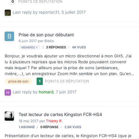
0
POINTS DE RÉPUTATION
je me demande si ce n'est pas là que le bât blesse ? Elle date de
2011 ou 2012, j'ai acheté le caméscope fin 2011 !
Last reply by
reporter31
,
5 juillet 2017
Prise de son pour débutant
6 juin 2017
par
Biblio
3
RÉPONSES
4K
VUES
MEMBRES +
Bonjour, je voudrais ajouter un micro directionnel à mon GH5. J'ai
lu à plusieurs reprises que les micros Rode pouvaient convenir
mais lequel ? Par ailleurs pour la prise de sons (ambiances,
rivière,...), un enregistreur Zoom H4n semble un bon plan. Qu'en
pensez vous ? Avez vous des conseils à me donner ? J'ai
1
POINTS DE RÉPUTATION
prise de son
parcouru le document de Pascal Bergeron, mais là c'est déjà du
matériel plus "pro". Ici, je voudrais ce qu'il faut pour bien
Last reply by
homard
,
7 juin 2017
commencer. Merci.
Test lecteur de cartes Kingston FCR-HS4
18 mai 2017
par
Thierry P.
1 ABONNÉ
0
RÉPONSE
3,6K
VUES
Présentation d'un lecteur de cartes, le Kingston FCR-HS4 (que je