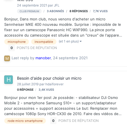
24 septembre 2021
par
JFL
3 ABONNÉS
8
RÉPONSES
7,7K
VUES
CLUB PREMIUM
Bonjour, Dans mon club, nous venons d'acheter un micro
Sennheiser MKE 400 nouveau modèle. Surprise : impossible de le
fixer sur un camescope Panasonic HC WXF990. La pince porte
accessoire du camescope est située dans un "creux" de l'appareil,
l'avant du micro bute sur l'enveloppe du camescope. Une solution
(et 1 en plus)
microphone
incompatble
? Merci
0
POINTS DE RÉPUTATION
Last reply by
manober
,
24 septembre 2021
Besoin d'aide pour choisir un micro
28 juillet 2019
par
hdaiforever
0
RÉPONSE
3,4K
VUES
Bonjour pour mon 1er post Je possède: - stabilisateur DJi Osmo
Mobile 2 - smartphone Samsung S10+ - un support/adaptateur
pour accessoires = support accessoires Le but: Remplacer mon
caméscope 1080p Sony HDR-CX30 de 2010. Faire des vidéos de
familles, surtout en extérieur (vacances, loisirs, ...). Trouver un
0
POINTS DE RÉPUTATION
rode micro smartphone
micro externe pour brancher sur mon Galaxy S10+ car celui