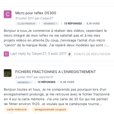
Micro pour reflex D5300
31 juillet 2017
par
Carper27
13
RÉPONSES
5,1K
VUES
CLUB PREMIUM
MEMBRES +
Bonjour à tous,Je commence à réaliser des vidéos, cependant le
micro intégré de mon reflex ne me satisfait pas et à mis mes
projets vidéos en attente.Du coup, j'envisage l'achat d'un micro
"canon" de la marque Rode. J'ai repéré deux modèles qui sont :-
le micro rode videomic go compact- le micro rode videomic
Last reply by
Carper27
,
3 août 2017
0
POINTS DE RÉPUTATION
rycoteJ'hésite entre les deux et je ne sais pas quoi choisir. Vous
me conseillez lequel ?Cordialement.
FICHIERS FRACTIONNES A L'ENREGISTREMENT
3 juillet 2017
par
reporter31
12
RÉPONSES
6,4K
VUES
MEMBRES +
Bonjour toutes et tous, Je ne comprends pas pourquoi lors d'un
enregistrement prolongé, je me retrouve avec le fichier fractionné
en 4 sur la carte mémoire. J'ai une carte de 32 Go qui me permet
de filmer environ 1h20. Je voulais que le caméscope tourne
jusqu'à ce que la carte mémoire soit pleine. J'ai eu 4 fichiers ! La
carte-mémoire
enregistrement coupure
carte mémoire est une Sandisk Ultra avec une vitesse de 30 MB/s,