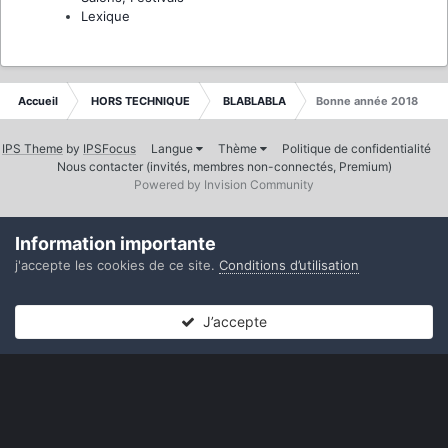
Lexique
Accueil
HORS TECHNIQUE
BLABLABLA
Bonne année 2018
IPS Theme
by
IPSFocus
Langue
Thème
Politique de confidentialité
Nous contacter (invités, membres non-connectés, Premium)
Powered by Invision Community
Information importante
j'accepte les cookies de ce site.
Conditions d’utilisation
J’accepte
Forums
Non lues
Connexion
S’inscrire
Plus