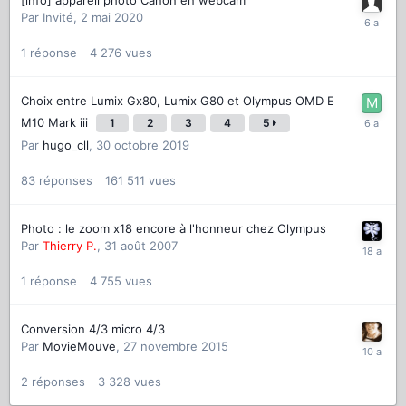
[info] appareil photo Canon en webcam
Par
Invité
,
2 mai 2020
1
réponse
4 276
vues
Choix entre Lumix Gx80, Lumix G80 et Olympus OMD E
M10 Mark iii
1
2
3
4
5
Par
hugo_cll
,
30 octobre 2019
83
réponses
161 511
vues
Photo : le zoom x18 encore à l'honneur chez Olympus
Par
Thierry P.
,
31 août 2007
1
réponse
4 755
vues
Conversion 4/3 micro 4/3
Par
MovieMouve
,
27 novembre 2015
2
réponses
3 328
vues