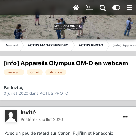
Accueil
ACTUS MAGAZINEVIDEO
ACTUS PHOTO
[info] Appar
[info] Appareils Olympus OM-D en webcam
webcam
om-d
olympus
Par
Invité
,
3 juillet 2020
dans
ACTUS PHOTO
Invité
Posté(e)
3 juillet 2020
Avec un peu de retard sur Canon, Fujifilm et Panasonic,