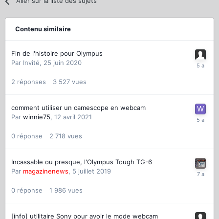
Aller sur la liste des sujets
Contenu similaire
Fin de l'histoire pour Olympus
Par
Invité
,
25 juin 2020
2
réponses
3 527
vues
comment utiliser un camescope en webcam
Par
winnie75
,
12 avril 2021
0
réponse
2 718
vues
Incassable ou presque, l'Olympus Tough TG-6
Par
magazinenews
,
5 juillet 2019
0
réponse
1 986
vues
[info] utilitaire Sony pour avoir le mode webcam