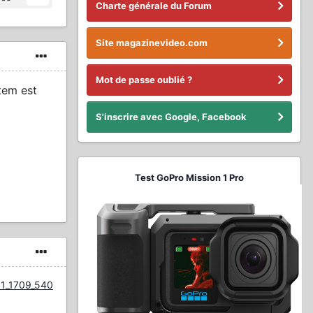
Charte générale du Forum
Site magazinevideo.com
Mot de passe oublié ?
tem est
S'inscrire avec Google, Facebook
Test GoPro Mission 1 Pro
581_1709_540