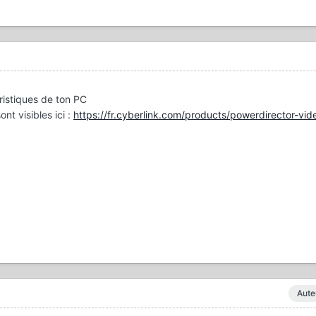
ristiques de ton PC
ont visibles ici
:
https://fr.cyberlink.com/products/powerdirector-vid
Aute