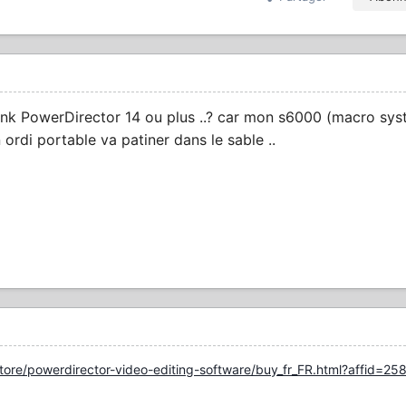
ink
PowerDirector
14
ou plus ..? car mon s6000 (macro sys
rdi portable va patiner dans le sable ..
/store/powerdirector-video-editing-software/buy_fr_FR.html?affid=2