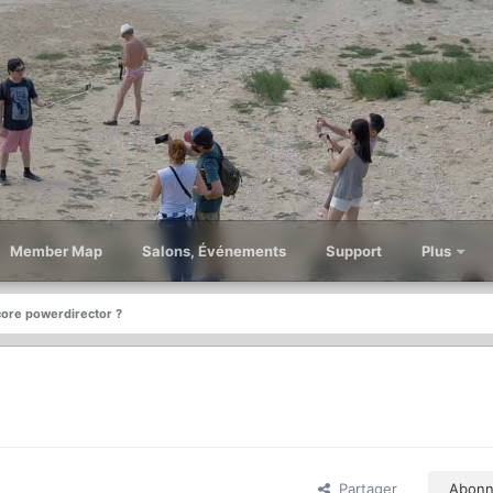
Member Map
Salons, Événements
Support
Plus
core powerdirector ?
Partager
Abonn