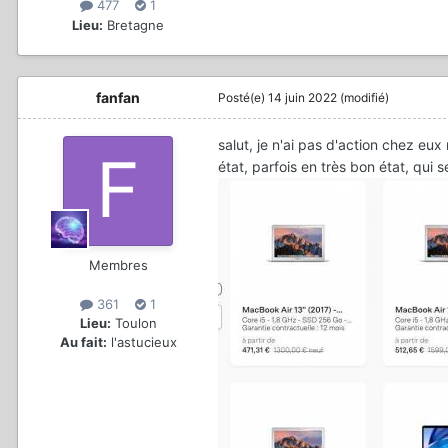
477
1
Lieu:
Bretagne
fanfan
Posté(e)
14 juin 2022
(modifié)
salut, je n'ai pas d'action chez eu
état, parfois en très bon état, qui 
Membres
361
1
Lieu:
Toulon
Au fait:
l'astucieux