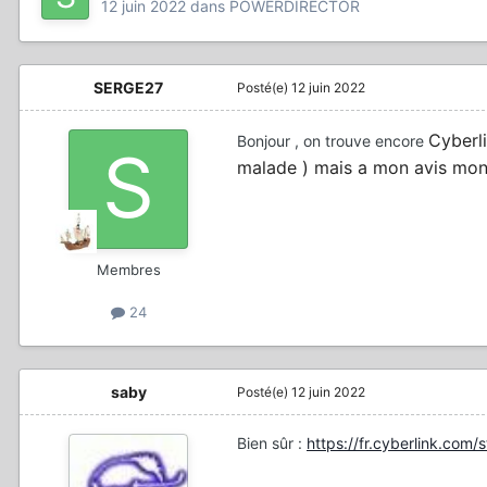
12 juin 2022
dans
POWERDIRECTOR
SERGE27
Posté(e)
12 juin 2022
Cyberl
Bonjour , on trouve encore
malade ) mais a mon avis mon o
Membres
24
saby
Posté(e)
12 juin 2022
Bien sûr
:
https://fr.cyberlink.com