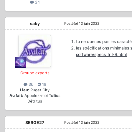
24
saby
Posté(e)
13 juin 2022
tu ne donnes pas les caracté
les spécifications minimales s
software/specs_fr_FR.html
Groupe experts
3k
18
Lieu:
Puget City
Au fait:
Appelez-moi Tullius
Détritus
SERGE27
Posté(e)
13 juin 2022