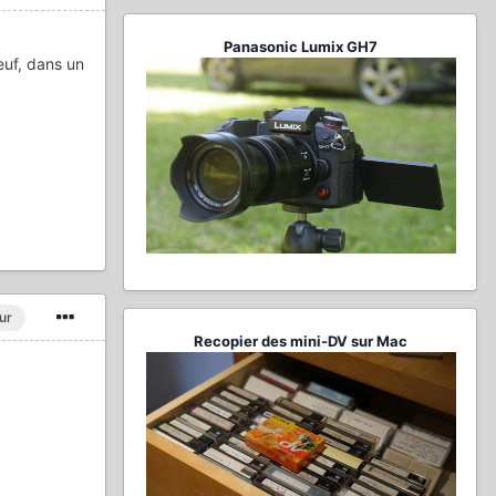
Panasonic Lumix GH7
euf, dans un
ur
Recopier des mini-DV sur Mac