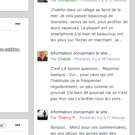
magazinevideo
Par
Comemich
·
Posté(e)
il y a 15 heures
J'habite dans un village au bord de la
mer. Je vois passer beaucoup de
touristes, venus de loin, pour profiter de
leurs vacances. La plupart ont un
smartphone à la main et beaucoup ont
les yeux sur l'écran en marchant. Je...
eo-editing-
Information concernant le site
magazinevideo
Par
Charlie
·
Posté(e)
il y a 16 heures
C'est LA bonne question... Réponse
basique : Oui... pour ceux qui ont
l'habitude de le fréquenter
régulièrement, un peu comme on
pourrait (j'ai bien dit pourrait car ce n'est
pas mon cas ) s'arrêter tous les soirs...
Information concernant le site
magazinevideo
Par
Thierry P.
·
Posté(e)
il y a 17 heures
ur
Bonjour, Merci pour vos commentaires,
les uns déçus, les autres avec des