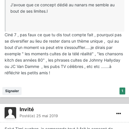
J'avoue que ce concept dédié au nanars me semble au
bout de ses limites.I
Ciné 7 , pas faux ce que tu dis tout compte fait , pourquoi pas
se diversifier au lieu de rester dans un thème unique , qui au
bout d'un moment va peut etre s’essouffler.....je dirais par
exemple " les moments cultes de la télé réalité" , "les chansons
kitch des années 80" , les phrases cultes de Johnny Hallyday
ou JC Van Damme , les pubs TV célèbres , etc etc .......à
réfléchir les petits amis !
Signaler
1
Invité
Posté(e)
25 mai 2019
Salut TimLaughen, je comprends tout à fait le concept de