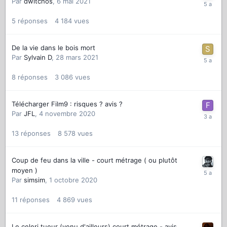
Par
dwitchos
,
6 mai 2021
5
réponses
4 184
vues
De la vie dans le bois mort
Par
Sylvain D
,
28 mars 2021
8
réponses
3 086
vues
Télécharger Film9 : risques ? avis ?
Par
JFL
,
4 novembre 2020
13
réponses
8 578
vues
Coup de feu dans la ville - court métrage ( ou plutôt
moyen )
Par
simsim
,
1 octobre 2020
11
réponses
4 869
vues
Le celeri tueur (venu d'ailleurs) court métrage - avis