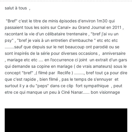
salut à tous ,
"Bref" c'est le titre de minis épisodes d'environ 1m30 qui
passaient tous les soirs sur Canal+ au Grand Journal en 2011 ,
racontant la vie d'un célibataire trentenaire , "bref j'ai vu un
psy" , "bref je vais à un entretien d'embauche " etc etc etc
........sauf que depuis sur le net beaucoup ont parodié ou se
sont inspirés de la série pour diverses occasions , anniversaire
, mariage etc etc .... en l’occurrence ci joint un extrait d'un gars
qui demande sa copine en mariage ( de vrais amateurs) sous le
concept "bref" ,( filmé par Reclife ) ........, bref tout ça pour dire
que c'est rapide , bien filmé , pas le temps de s'ennuyer et
surtout il y a du "peps" dans ce clip fort sympathique , peut
etre ce qui manque un peu à Ciné Nanar...... bon visionnage