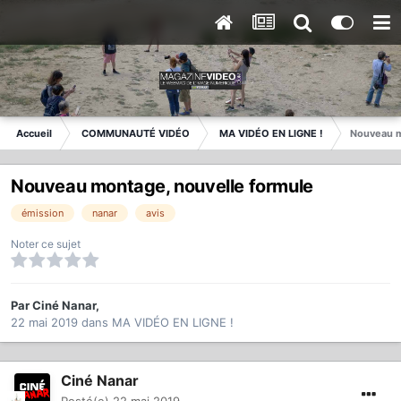
Accueil
COMMUNAUTÉ VIDÉO
MA VIDÉO EN LIGNE !
Nouveau m
Nouveau montage, nouvelle formule
émission
nanar
avis
Noter ce sujet
Par
Ciné Nanar
,
22 mai 2019
dans
MA VIDÉO EN LIGNE !
Ciné Nanar