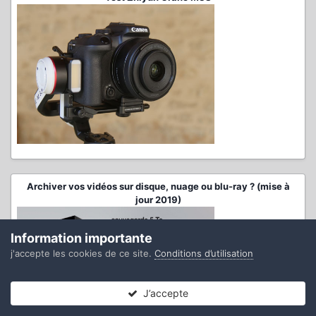
Archiver vos vidéos sur disque, nuage ou blu-ray ? (mise à
jour 2019)
Information importante
j'accepte les cookies de ce site.
Conditions d’utilisation
J’accepte
Forums
Non lues
Connexion
S’inscrire
Plus