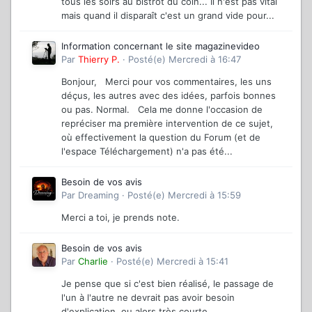
tous les soirs au bistrot du coin... Il n'est pas vital
mais quand il disparaît c'est un grand vide pour...
Information concernant le site magazinevideo
Par
Thierry P.
·
Posté(e)
Mercredi à 16:47
Bonjour, Merci pour vos commentaires, les uns
déçus, les autres avec des idées, parfois bonnes
ou pas. Normal. Cela me donne l'occasion de
repréciser ma première intervention de ce sujet,
où effectivement la question du Forum (et de
l'espace Téléchargement) n'a pas été...
Besoin de vos avis
Par
Dreaming
·
Posté(e)
Mercredi à 15:59
Merci a toi, je prends note.
Besoin de vos avis
Par
Charlie
·
Posté(e)
Mercredi à 15:41
Je pense que si c'est bien réalisé, le passage de
l'un à l'autre ne devrait pas avoir besoin
d'explication, ou alors très courte...