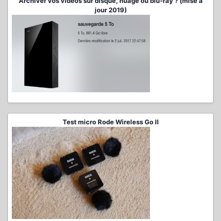
Archiver vos vidéos sur disque, nuage ou blu-ray ? (mise à
jour 2019)
Test micro Rode Wireless Go II