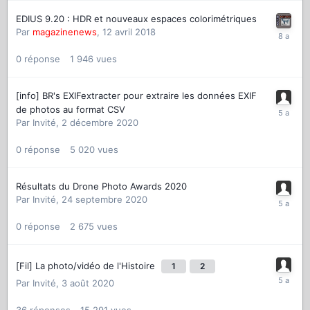
EDIUS 9.20 : HDR et nouveaux espaces colorimétriques
Par
magazinenews
,
12 avril 2018
0
réponse
1 946
vues
[info] BR's EXIFextracter pour extraire les données EXIF
de photos au format CSV
Par
Invité
,
2 décembre 2020
0
réponse
5 020
vues
Résultats du Drone Photo Awards 2020
Par
Invité
,
24 septembre 2020
0
réponse
2 675
vues
[Fil] La photo/vidéo de l'Histoire
1
2
Par
Invité
,
3 août 2020