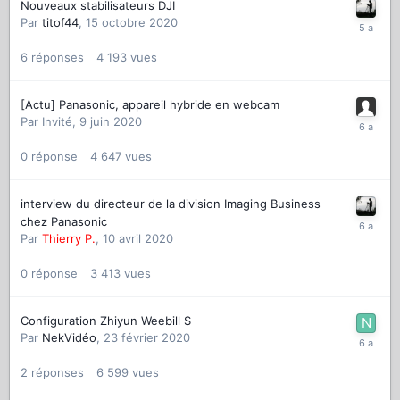
Nouveaux stabilisateurs DJI
Par
titof44
,
15 octobre 2020
6
réponses
4 193
vues
[Actu] Panasonic, appareil hybride en webcam
Par
Invité
,
9 juin 2020
0
réponse
4 647
vues
interview du directeur de la division Imaging Business
chez Panasonic
Par
Thierry P.
,
10 avril 2020
0
réponse
3 413
vues
Configuration Zhiyun Weebill S
Par
NekVidéo
,
23 février 2020
2
réponses
6 599
vues