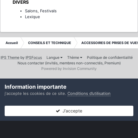
DIVERS
Salons, Festivals
Lexique
Accueil
CONSEILS ET TECHNIQUE
ACCESSOIRES DE PRISES DE VUE
IPS Theme
by
IPSFocus
Langue
Thème
Politique de confidentialité
Nous contacter (invités, membres non-connectés, Premium)
Powered by Invision Community
Information importante
j'accepte les cookies de ce site.
Conditions d’utilisation
J’accepte
Forums
Non lues
Connexion
S’inscrire
Plus