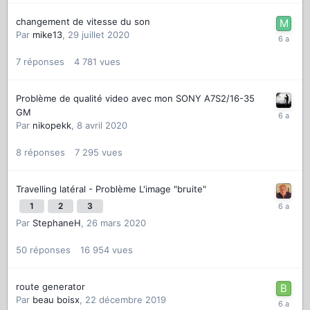
changement de vitesse du son
Par
mike13
,
29 juillet 2020
7
réponses
4 781
vues
Problème de qualité video avec mon SONY A7S2/16-35
GM
Par
nikopekk
,
8 avril 2020
8
réponses
7 295
vues
Travelling latéral - Problème L'image "bruite"
1
2
3
Par
StephaneH
,
26 mars 2020
50
réponses
16 954
vues
route generator
Par
beau boisx
,
22 décembre 2019