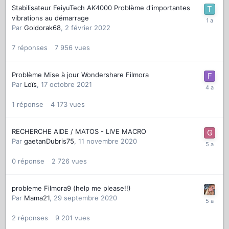
Stabilisateur FeiyuTech AK4000 Problème d'importantes
vibrations au démarrage
Par
Goldorak68
,
2 février 2022
7
réponses
7 956
vues
Problème Mise à jour Wondershare Filmora
Par
Loïs
,
17 octobre 2021
1
réponse
4 173
vues
RECHERCHE AIDE / MATOS - LIVE MACRO
Par
gaetanDubris75
,
11 novembre 2020
0
réponse
2 726
vues
probleme Filmora9 (help me please!!)
Par
Mama21
,
29 septembre 2020
2
réponses
9 201
vues