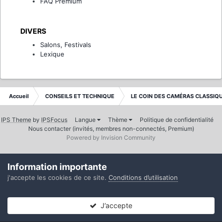
FAQ Premium
DIVERS
Salons, Festivals
Lexique
Accueil
CONSEILS ET TECHNIQUE
LE COIN DES CAMÉRAS CLASSIQ
IPS Theme
by
IPSFocus
Langue
Thème
Politique de confidentialité
Nous contacter (invités, membres non-connectés, Premium)
Powered by Invision Community
Information importante
j'accepte les cookies de ce site.
Conditions d’utilisation
J’accepte
Forums
Non lues
Connexion
S’inscrire
Plus