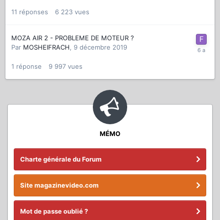
11
réponses
6 223
vues
MOZA AIR 2 - PROBLEME DE MOTEUR ?
Par
MOSHEIFRACH
,
9 décembre 2019
1
réponse
9 997
vues
MÉMO
Charte générale du Forum
Site magazinevideo.com
Mot de passe oublié ?