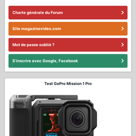
Charte générale du Forum
Site magazinevideo.com
Mot de passe oublié ?
S'inscrire avec Google, Facebook
Test GoPro Mission 1 Pro