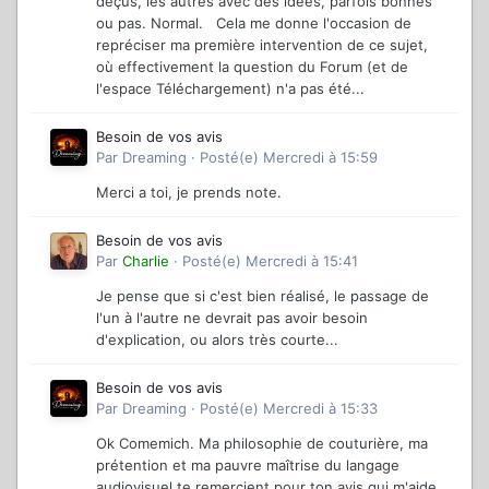
déçus, les autres avec des idées, parfois bonnes
ou pas. Normal. Cela me donne l'occasion de
repréciser ma première intervention de ce sujet,
où effectivement la question du Forum (et de
l'espace Téléchargement) n'a pas été...
Besoin de vos avis
Par
Dreaming
·
Posté(e)
Mercredi à 15:59
Merci a toi, je prends note.
Besoin de vos avis
Par
Charlie
·
Posté(e)
Mercredi à 15:41
Je pense que si c'est bien réalisé, le passage de
l'un à l'autre ne devrait pas avoir besoin
d'explication, ou alors très courte...
Besoin de vos avis
Par
Dreaming
·
Posté(e)
Mercredi à 15:33
Ok Comemich. Ma philosophie de couturière, ma
prétention et ma pauvre maîtrise du langage
audiovisuel te remercient pour ton avis qui m'aide