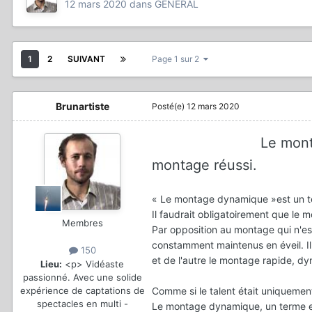
12 mars 2020
dans
GÉNÉRAL
1
2
SUIVANT
Page 1 sur 2
Brunartiste
Posté(e)
12 mars 2020
Le montage dynami
montage réussi.
« Le montage dynamique »est un t
Il faudrait obligatoirement que le
Membres
Par opposition au montage qui n'es
constamment maintenus en éveil. Il
150
et de l'autre le montage rapide, dy
Lieu:
<p> Vidéaste
passionné. Avec une solide
expérience de captations de
Comme si le talent était uniquement 
spectacles en multi -
Le montage dynamique, un terme emp