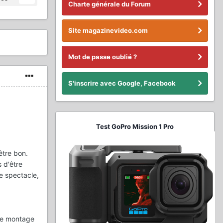
Charte générale du Forum
Site magazinevideo.com
Mot de passe oublié ?
S'inscrire avec Google, Facebook
Test GoPro Mission 1 Pro
être bon.
 d'être
e spectacle,
 le montage