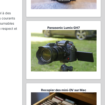
l à des
ts courants
tournables
Panasonic Lumix GH7
u respect et
Recopier des mini-DV sur Mac