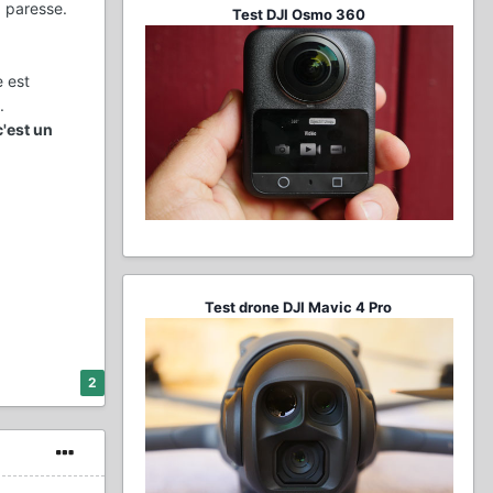
a paresse.
Test DJI Osmo 360
e est
.
c'est un
Test drone DJI Mavic 4 Pro
2