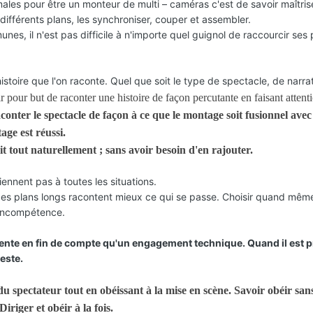
es pour être un monteur de multi – caméras c'est de savoir maîtriser
s différents plans, les synchroniser, couper et assembler.
s, il n'est pas difficile à n'importe quel guignol de raccourcir ses 
istoire que l'on raconte. Quel que soit le type de spectacle, de narrat
pour but de raconter une histoire de façon percutante en faisant attenti
conter le spectacle de façon à ce que le montage soit fusionnel avec
age est réussi.
 tout naturellement ; sans avoir besoin d'en rajouter.
ennent pas à toutes les situations.
 des plans longs racontent mieux ce qui se passe. Choisir quand même
'incompétence.
te en fin de compte qu'un engagement technique. Quand il est pr
reste.
 spectateur tout en obéissant à la mise en scène. Savoir obéir san
Diriger et obéir à la fois.