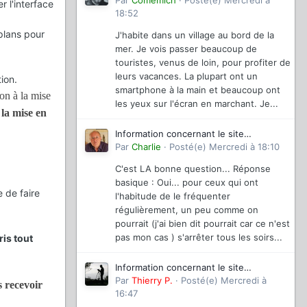
magazinevideo
Par
Comemich
·
Posté(e)
Mercredi à
 l'interface
18:52
plans pour
J'habite dans un village au bord de la
mer. Je vois passer beaucoup de
touristes, venus de loin, pour profiter de
leurs vacances. La plupart ont un
ion.
smartphone à la main et beaucoup ont
on à la mise
les yeux sur l'écran en marchant. Je...
 la mise en
Information concernant le site
magazinevideo
Par
Charlie
·
Posté(e)
Mercredi à 18:10
C'est LA bonne question... Réponse
basique : Oui... pour ceux qui ont
 de faire
l'habitude de le fréquenter
régulièrement, un peu comme on
pourrait (j'ai bien dit pourrait car ce n'est
pas mon cas ) s'arrêter tous les soirs...
is tout
Information concernant le site
magazinevideo
Par
Thierry P.
·
Posté(e)
Mercredi à
s recevoir
16:47