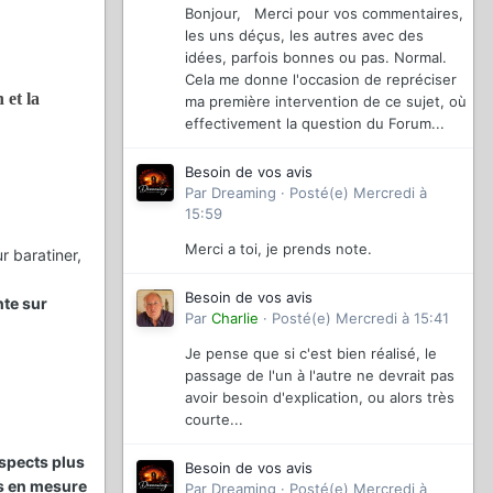
Bonjour, Merci pour vos commentaires,
les uns déçus, les autres avec des
idées, parfois bonnes ou pas. Normal.
Cela me donne l'occasion de repréciser
 et la
ma première intervention de ce sujet, où
effectivement la question du Forum...
Besoin de vos avis
Par
Dreaming
·
Posté(e)
Mercredi à
15:59
Merci a toi, je prends note.
r baratiner,
Besoin de vos avis
nte sur
Par
Charlie
·
Posté(e)
Mercredi à 15:41
Je pense que si c'est bien réalisé, le
passage de l'un à l'autre ne devrait pas
avoir besoin d'explication, ou alors très
courte...
aspects plus
Besoin de vos avis
as en mesure
Par
Dreaming
·
Posté(e)
Mercredi à