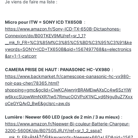
Je viens de faire ma liste
:
Micro pour ITW = SONY ICD TX650B
:
https://www.amazon.fr/Sony-ICD-TX-650B-Dictaphones-
Connexion/dp/B00TKEV9MU/ref=sr_1_1?
__mk_fr_FR=%C3%85M%C3%85%C5%BD%C3%95%C3%91&ke
ywords=SONY+ICD+TX650B&qid=1567497768&s=electronics
&sr=1-1-catcorr
CAMERA PRISE DE HAUT : PANASONIC HC-VX980
:
https://www.backmarket.fr/camescope-panasonic-hc-vx980-
noir-pas-cher/78365.html?
shopping=gmc&gclid=CjwKCAjwnrjrBRAMEiwAXsCc4w6SzYiW
w6kxcSUowWmNXR7Iw57RmucOOVPoX1NC_yd6Ngu9uZ7Xxx
oCeGYQAvD_BwE&gclsrc=aw.ds
Lumière : Neewer 660 LED (pack de 2 min / 3 au mieux)
:
https://www.amazon.fr/Neewer-Bi-couleur-Batterie-Chargeur-
3200-5600K/dp/B075G5JRJY/ref=sr_1_2_sspa?
__mk_fr_FR=ÅMÅŽÕÑ&keywords=Neewer+660+LED&qid=1567