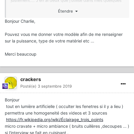
justement.... J'en ai deux que j'utilise dans mes quelques
docs et c'est largement suffisant (+- 250€)...
Étendre
Bonjour Charlie,
Pouvez vous me donner votre modèle afin de me renseigner
sur la puissance, type de votre matériel etc ...
Merci beaucoup
crackers
Posté(e)
3 septembre 2019
Bonjour
tout en lumière artificielle ( occulter les fenetres si il y a lieu )
permettra une homogeneité des videos et 3 sources
https://fr.wikipedia.org/wiki/Éclairage_trois_points
micro cravate + micro ambiance ( bruits cuillères ,decoupes ... )
si l'interview se fait en cuisinant .