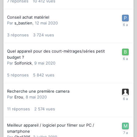
7
réponses
10 412
vues
Conseil achat matériel
Par
s_bastien
,
12 mai 2020
3
réponses
3 724
vues
Quel appareil pour des court-métrages/séries petit
budget ?
Par
Solfonick
,
9 mai 2020
5
réponses
5 842
vues
Recherche une première camera
Par
Erou
,
8 mai 2020
11
réponses
2 574
vues
Meilleur appareil / logiciel pour filmer sur PC /
smartphone
Par
Cha1395
,
2 juillet 2019