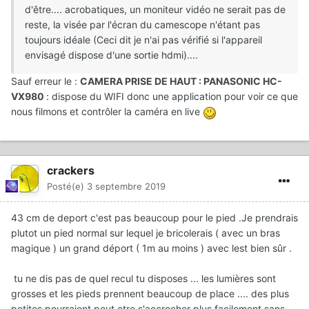
d'être.... acrobatiques, un moniteur vidéo ne serait pas de
reste, la visée par l'écran du camescope n'étant pas
toujours idéale (Ceci dit je n'ai pas vérifié si l'appareil
envisagé dispose d'une sortie hdmi)....
Sauf erreur le :
CAMERA PRISE DE HAUT : PANASONIC HC-
VX980
: dispose du WIFI donc une application pour voir ce que
nous filmons et contrôler la caméra en live
crackers
Posté(e)
3 septembre 2019
43 cm de deport c'est pas beaucoup pour le pied .Je prendrais
plutot un pied normal sur lequel je bricolerais ( avec un bras
magique ) un grand déport ( 1m au moins ) avec lest bien sûr .
tu ne dis pas de quel recul tu disposes ... les lumières sont
grosses et les pieds prennent beaucoup de place .... des plus
petites pourraient peut etre s'accrocher plus facilement sans