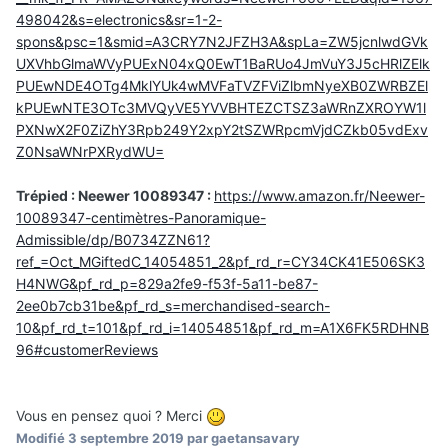
498042&s=electronics&sr=1-2-
spons&psc=1&smid=A3CRY7N2JFZH3A&spLa=ZW5jcnlwdGVk
UXVhbGlmaWVyPUExN04xQ0EwT1BaRUo4JmVuY3J5cHRlZElk
PUEwNDE4OTg4MklYUk4wMVFaTVZFViZlbmNyeXB0ZWRBZEl
kPUEwNTE3OTc3MVQyVE5YVVBHTEZCTSZ3aWRnZXROYW1l
PXNwX2F0ZiZhY3Rpb249Y2xpY2tSZWRpcmVjdCZkb05vdExv
Z0NsaWNrPXRydWU=
Trépied : Neewer 10089347 :
https://www.amazon.fr/Neewer-
10089347-centimètres-Panoramique-
Admissible/dp/B0734ZZN61?
ref_=Oct_MGiftedC_14054851_2&pf_rd_r=CY34CK41E506SK3
H4NWG&pf_rd_p=829a2fe9-f53f-5a11-be87-
2ee0b7cb31be&pf_rd_s=merchandised-search-
10&pf_rd_t=101&pf_rd_i=14054851&pf_rd_m=A1X6FK5RDHNB
96#customerReviews
Vous en pensez quoi ? Merci
Modifié
3 septembre 2019
par gaetansavary