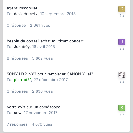
agent immobilier
Par
daviddemetz
,
10 septembre 2018
0
réponse
2 661
vues
besoin de conseil achat multicam concert
Par
Jukeb0y
,
16 avril 2018
8
réponses
3 862
vues
SONY HXR-NX3 pour remplacer CANON XHa1?
Par
pierred81
,
27 décembre 2017
3
réponses
2 836
vues
Votre avis sur un caméscope
Par
sow
,
17 novembre 2017
7
réponses
4 076
vues