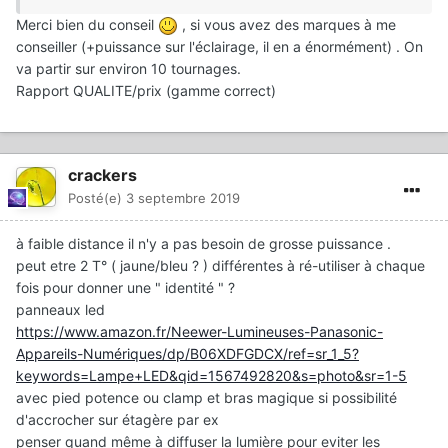
Merci bien du conseil
, si vous avez des marques à me
conseiller (+puissance sur l'éclairage, il en a énormément) . On
va partir sur environ 10 tournages.
Rapport QUALITE/prix (gamme correct)
crackers
Posté(e)
3 septembre 2019
à faible distance il n'y a pas besoin de grosse puissance .
peut etre 2 T° ( jaune/bleu ? ) différentes à ré-utiliser à chaque
fois pour donner une " identité " ?
panneaux led
https://www.amazon.fr/Neewer-Lumineuses-Panasonic-
Appareils-Numériques/dp/B06XDFGDCX/ref=sr_1_5?
keywords=Lampe+LED&qid=1567492820&s=photo&sr=1-5
avec pied potence ou clamp et bras magique si possibilité
d'accrocher sur étagère par ex
penser quand même à diffuser la lumière pour eviter les