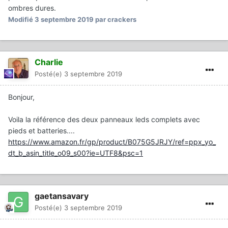
ombres dures.
Modifié
3 septembre 2019
par crackers
Charlie
Posté(e)
3 septembre 2019
Bonjour,
Voila la référence des deux panneaux leds complets avec
pieds et batteries....
https://www.amazon.fr/gp/product/B075G5JRJY/ref=ppx_yo_
dt_b_asin_title_o09_s00?ie=UTF8&psc=1
gaetansavary
Posté(e)
3 septembre 2019