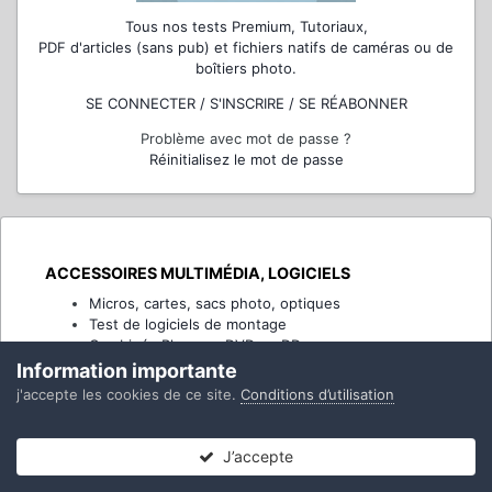
Tous nos tests Premium, Tutoriaux,
PDF d'articles (sans pub) et fichiers natifs de caméras ou de
boîtiers photo.
SE CONNECTER / S'INSCRIRE / SE RÉABONNER
Problème avec mot de passe ?
Réinitialisez le mot de passe
ACCESSOIRES MULTIMÉDIA, LOGICIELS
Micros, cartes, sacs photo, optiques
Test de logiciels de montage
Combinés Blu-ray - DVD ou DD
Information importante
j'accepte les cookies de ce site.
Conditions d’utilisation
APPRENDRE
Technique vidéo
J’accepte
Enquêtes
Forums
Non lues
Connexion
S’inscrire
Plus
Livres