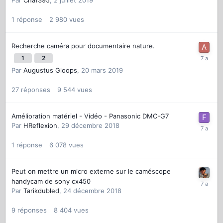
1
réponse
2 980
vues
Recherche caméra pour documentaire nature.
1
2
Par
Augustus Gloops
,
20 mars 2019
27
réponses
9 544
vues
Amélioration matériel - Vidéo - Panasonic DMC-G7
Par
HReflexion
,
29 décembre 2018
1
réponse
6 078
vues
Peut on mettre un micro externe sur le caméscope
handycam de sony cx450
Par
Tarikdubled
,
24 décembre 2018
9
réponses
8 404
vues