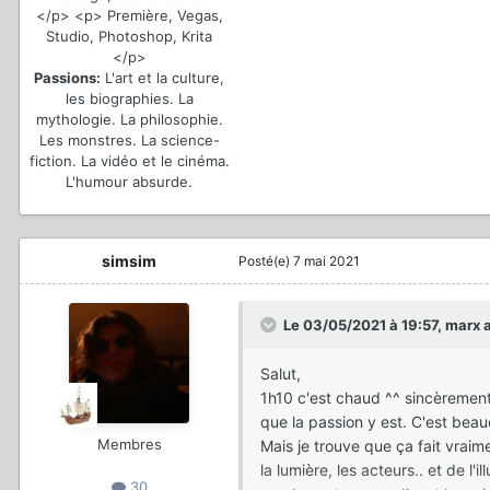
</p> <p> Première, Vegas,
Studio, Photoshop, Krita
</p>
Passions:
L'art et la culture,
les biographies. La
mythologie. La philosophie.
Les monstres. La science-
fiction. La vidéo et le cinéma.
L'humour absurde.
simsim
Posté(e)
7 mai 2021
Le 03/05/2021 à 19:57,
marx
a
Salut,
1h10 c'est chaud ^^ sincèrement 
que la passion y est. C'est bea
Membres
Mais je trouve que ça fait vraime
la lumière, les acteurs.. et de l'
30