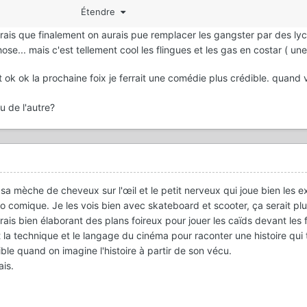
u des remarques précédentes, je crois que tu réussirais mieux dans 
Étendre
 vrais que finalement on aurais pue remplacer les gangster par des ly
se... mais c'est tellement cool les flingues et les gas en costar ( u
t ok ok la prochaine foix je ferrait une comédie plus crédible. quand 
 ou de l'autre?
 mèche de cheveux sur l'œil et le petit nerveux qui joue bien les ex
o comique. Je les vois bien avec skateboard et scooter, ça serait plu
rais bien élaborant des plans foireux pour jouer les caïds devant les fi
 la technique et le langage du cinéma pour raconter une histoire qui t
ible quand on imagine l'histoire à partir de son vécu.
ais.