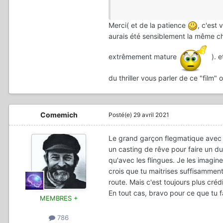
d'équipe aussi. Mais compte ten
comédie que dans le Thriller.
Merci( et de la patience
, c'est
aurais été sensiblement la même cho
extrêmement mature
). e
du thriller vous parler de ce "film"
Comemich
Posté(e)
29 avril 2021
Le grand garçon flegmatique avec sa
un casting de rêve pour faire un du
qu'avec les flingues. Je les imagine
crois que tu maitrises suffisamment
route. Mais c'est toujours plus créd
En tout cas, bravo pour ce que tu f
MEMBRES +
786