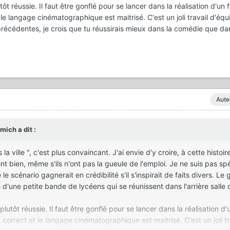
tôt réussie. Il faut être gonflé pour se lancer dans la réalisation d'un
le langage cinématographique est maitrisé. C'est un joli travail d'équ
écédentes, je crois que tu réussirais mieux dans la comédie que dan
Aute
mich
a dit :
a ville ", c'est plus convaincant. J'ai envie d'y croire, à cette histoir
t bien, même s'ils n'ont pas la gueule de l'emploi. Je ne suis pas spé
le scénario gagnerait en crédibilité s'il s'inspirait de faits divers. Le
e d'une petite bande de lycéens qui se réunissent dans l'arrière salle 
lutôt réussie. Il faut être gonflé pour se lancer dans la réalisation d'
rrect et le langage cinématographique est maitrisé. C'est un joli tr