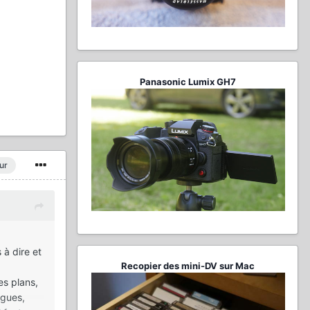
Panasonic Lumix GH7
ur
 à dire et
Recopier des mini-DV sur Mac
es plans,
ogues,