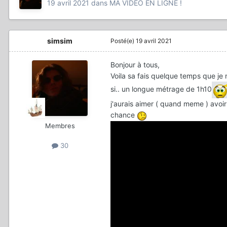
19 avril 2021
dans
MA VIDÉO EN LIGNE !
simsim
Posté(e)
19 avril 2021
Bonjour à tous,
Voila sa fais quelque temps que je 
si.. un longue métrage de 1h10
j'aurais aimer ( quand meme ) avoir v
chance
Membres
30