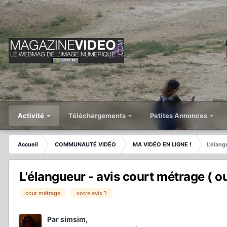
Activité
Téléchargements
Petites Annonces
Accueil
COMMUNAUTÉ VIDÉO
MA VIDÉO EN LIGNE !
L'élang
L'élangueur - avis court métrage ( ou
cour métrage
votre avis ?
Par
simsim
,