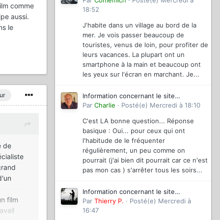
magazinevideo
Par
Comemich
·
Posté(e)
Mercredi à
 film comme
18:52
ipe aussi.
J'habite dans un village au bord de la
s le
mer. Je vois passer beaucoup de
touristes, venus de loin, pour profiter de
leurs vacances. La plupart ont un
smartphone à la main et beaucoup ont
les yeux sur l'écran en marchant. Je...
ur
Information concernant le site
magazinevideo
Par
Charlie
·
Posté(e)
Mercredi à 18:10
C'est LA bonne question... Réponse
basique : Oui... pour ceux qui ont
l'habitude de le fréquenter
e de
régulièrement, un peu comme on
cialiste
pourrait (j'ai bien dit pourrait car ce n'est
 grand
pas mon cas ) s'arrêter tous les soirs...
d'un
Information concernant le site
un film
magazinevideo
Par
Thierry P.
·
Posté(e)
Mercredi à
16:47
avail