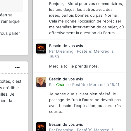
la
Bonjour, Merci pour vos commentaires,
les uns déçus, les autres avec des
céen sa
idées, parfois bonnes ou pas. Normal.
Cela me donne l'occasion de repréciser
ne remarque
ma première intervention de ce sujet, où
effectivement la question du Forum...
vous parler
Besoin de vos avis
Par
Dreaming
·
Posté(e)
Mercredi à
15:59
Merci a toi, je prends note.
Besoin de vos avis
cités, c'est
Par
Charlie
·
Posté(e)
Mercredi à 15:41
s crédible
Je pense que si c'est bien réalisé, le
lles. Je
passage de l'un à l'autre ne devrait pas
ient la
avoir besoin d'explication, ou alors très
courte...
Besoin de vos avis
Par
Dreaming
·
Posté(e)
Mercredi à