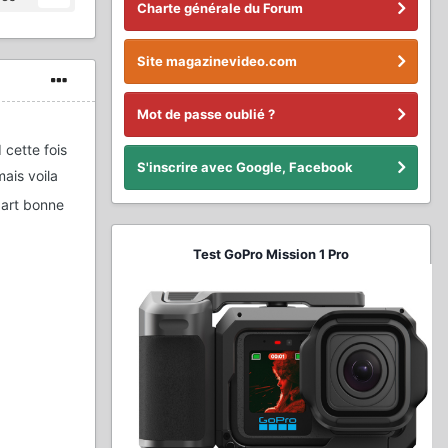
Charte générale du Forum
Site magazinevideo.com
Mot de passe oublié ?
 cette fois
S'inscrire avec Google, Facebook
mais voila
 part bonne
Test GoPro Mission 1 Pro