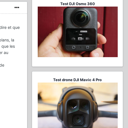
Test DJI Osmo 360
dire et que
plans, la
, que les
er au
 de
Test drone DJI Mavic 4 Pro