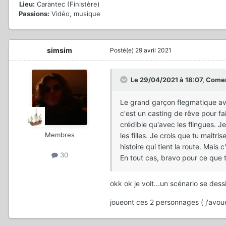
Lieu:
Carantec (Finistère)
Passions:
Vidéo, musique
simsim
Posté(e)
29 avril 2021
Le 29/04/2021 à 18:07,
Come
Le grand garçon flegmatique ave
c'est un casting de rêve pour fa
crédible qu'avec les flingues. J
Membres
les filles. Je crois que tu mait
histoire qui tient la route. Mais 
30
En tout cas, bravo pour ce que t
okk ok je voit...un scénario se dess
joueont ces 2 personnages ( j'avoue