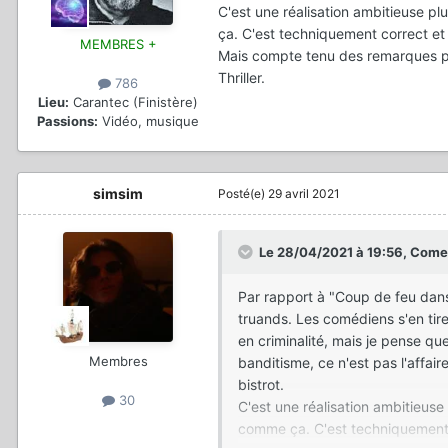
C'est une réalisation ambitieuse plu
ça. C'est techniquement correct et 
MEMBRES +
Mais compte tenu des remarques pr
Thriller.
786
Lieu:
Carantec (Finistère)
Passions:
Vidéo, musique
simsim
Posté(e)
29 avril 2021
Le 28/04/2021 à 19:56,
Come
Par rapport à "Coup de feu dans l
truands. Les comédiens s'en tiren
en criminalité, mais je pense que 
Membres
banditisme, ce n'est pas l'affair
bistrot.
30
C'est une réalisation ambitieuse p
comme ça. C'est techniquement co