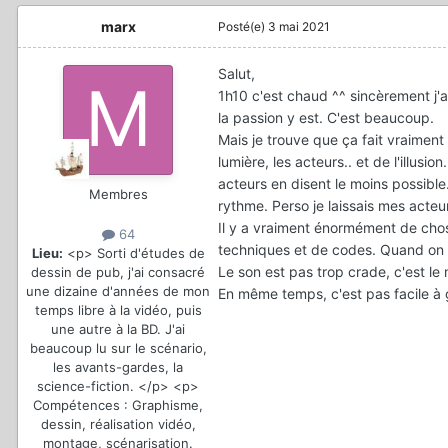
marx
Posté(e)
3 mai 2021
Salut,
1h10 c'est chaud ^^ sincèrement j'a
la passion y est. C'est beaucoup.
Mais je trouve que ça fait vraiment 
lumière, les acteurs.. et de l'illusi
acteurs en disent le moins possible
Membres
rythme. Perso je laissais mes acteu
Il y a vraiment énormément de chos
64
techniques et de codes. Quand on fa
Lieu:
<p> Sorti d'études de
Le son est pas trop crade, c'est l
dessin de pub, j'ai consacré
une dizaine d'années de mon
En même temps, c'est pas facile à g
temps libre à la vidéo, puis
une autre à la BD. J'ai
beaucoup lu sur le scénario,
les avants-gardes, la
science-fiction. </p> <p>
Compétences : Graphisme,
dessin, réalisation vidéo,
montage, scénarisation.