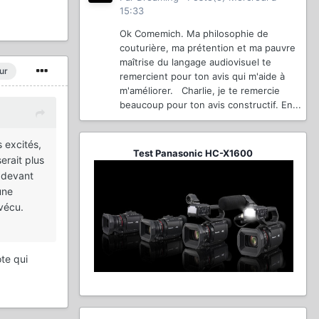
15:33
Ok Comemich. Ma philosophie de
couturière, ma prétention et ma pauvre
maîtrise du langage audiovisuel te
ur
remercient pour ton avis qui m'aide à
m'améliorer. Charlie, je te remercie
beaucoup pour ton avis constructif. En...
 excités,
Test Panasonic HC-X1600
erait plus
s devant
une
 vécu.
te qui